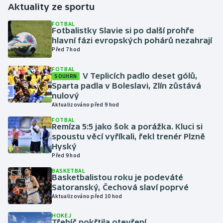
Aktuality ze sportu
Gymnastika
FOTBAL
Fotbalistky Slavie si po další prohře
hlavní fázi evropských pohárů nezahrají
Házená
Před 7 hod
FOTBAL
Jezdectví
V Teplicích padlo deset gólů,
SOUHRN
Sparta padla v Boleslavi, Zlín zůstává
Judo
nulový
Aktualizováno před 9 hod
Krasobruslení
FOTBAL
Remíza 5:5 jako šok a porážka. Kluci si
spoustu věcí vyříkali, řekl trenér Plzně
Lezení
Hyský
Před 9 hod
Lyže a snowboard
BASKETBAL
Basketbalistou roku je podeváté
Satoranský, Čechová slaví poprvé
Moderní pětiboj
Aktualizováno před 10 hod
Motorsport
HOKEJ
Třebíč pokřtila otevření