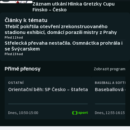
Baseball a softbal
Soutěže
Záznam utkání Hlinka Gretzky Cupu
Finsko – Česko
Basketbal
Historické návraty
Články k tématu
Třebíč pokřtila otevření zrekonstruovaného
Biatlon
Aplikace ČT sport
stadionu exhibicí, domácí porazili mistry z Prahy
Před 12 hod
Střelecká převaha nestačila. Osmnáctka prohrála i
Boby a skeleton
AZ kvíz
se Švýcarskem
Před 23 hod
Box
Přímé přenosy
Zobrazit program
Curling
OSTATNÍ
BASEBALL A SOFTBA
Dostihy
Orientační běh: SP Česko – štafeta
Baseballová ex
Florbal
Dnes
,
10:50
-
15:00
Dnes
,
12:55
-
16:15
Futsal
Golf