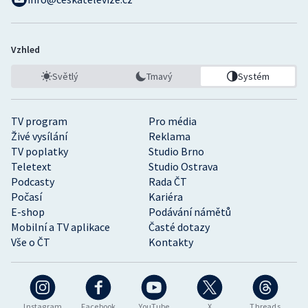
Vzhled
Světlý
Tmavý
Systém
TV program
Pro média
Živé vysílání
Reklama
TV poplatky
Studio Brno
Teletext
Studio Ostrava
Podcasty
Rada ČT
Počasí
Kariéra
E-shop
Podávání námětů
Mobilní a TV aplikace
Časté dotazy
Vše o ČT
Kontakty
Instagram
Facebook
YouTube
X
Threads