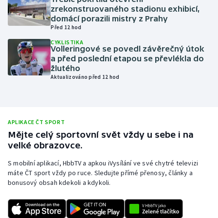
zrekonstruovaného stadionu exhibicí,
Olympijské hry
domácí porazili mistry z Prahy
Před 12 hod
Parasport
CYKLISTIKA
Volleringové se povedl závěrečný útok
a před poslední etapou se převlékla do
Plavání
žlutého
Aktualizováno před 12 hod
Plážový volejbal
Ragby
APLIKACE ČT SPORT
Rychlobruslení
Mějte celý sportovní svět vždy u sebe i na
velké obrazovce.
Rychlostní kanoistika
S mobilní aplikací, HbbTV a apkou iVysílání ve své chytré televizi
máte ČT sport vždy po ruce. Sledujte přímé přenosy, články a
Short track
bonusový obsah kdekoli a kdykoli.
Sportovní střelba