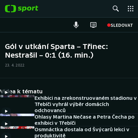
POPULÁRNÍ
SLEDOVAT
Fotbal
Gól v utkání Sparta – Třinec:
Nestrašil – 0:1 (16. min.)
Hokej
23. 4. 2022
Tenis
Atletika
Videa k tématu
Cyklistika
Exhibici na zrekonstruovaném stadionu v
Třebíči vyhrál výběr domácích
odchovanců
DALŠÍ SPORTY
Ohlasy Martina Nečase a Petra Čecha po
exhibici v Třebíči
Americký fotbal
NEPŘEHLÉDNĚTE
Osmnáctka dostala od Švýcarů lekci v
produktivitě