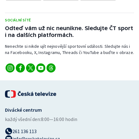
Stolní tenis
Triatlon
SOCIÁLNÍ SÍTĚ
Odteď vám už nic neunikne. Sledujte ČT sport
Veslování
i na dalších platformách.
Nenechte si nikde ujít nejnovější sportovní události. Sledujte nás i
Vodní slalom
na Facebooku, X, Instagramu, Threads či YouTube a buďte v obraze.
Volejbal
Ostatní
Divácké centrum
každý všední den:
8:00—16:00 hodin
261 136 113
info@ceskatelevize.cz