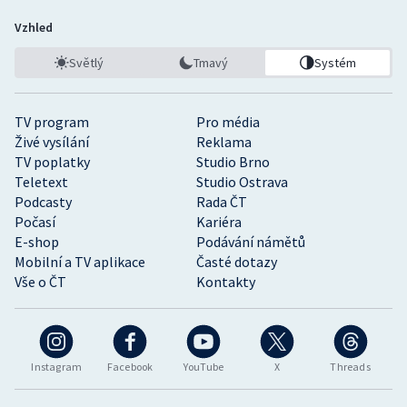
Vzhled
Světlý
Tmavý
Systém
TV program
Pro média
Živé vysílání
Reklama
TV poplatky
Studio Brno
Teletext
Studio Ostrava
Podcasty
Rada ČT
Počasí
Kariéra
E-shop
Podávání námětů
Mobilní a TV aplikace
Časté dotazy
Vše o ČT
Kontakty
Instagram
Facebook
YouTube
X
Threads