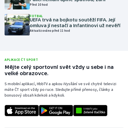
Před 10 hod
Olympijské hry
FOTBAL
UEFA trvá na bojkotu soutěží FIFA. Její
Parasport
omluva jí nestačí a Infantinovi už nevěří
Aktualizováno před 11 hod
Plavání
Plážový volejbal
APLIKACE ČT SPORT
Ragby
Mějte celý sportovní svět vždy u sebe i na
velké obrazovce.
Rychlobruslení
S mobilní aplikací, HbbTV a apkou iVysílání ve své chytré televizi
máte ČT sport vždy po ruce. Sledujte přímé přenosy, články a
Rychlostní kanoistika
bonusový obsah kdekoli a kdykoli.
Short track
Sportovní střelba