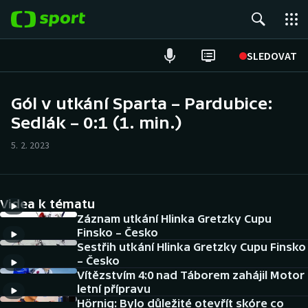
POPULÁRNÍ
SLEDOVAT
Fotbal
Gól v utkání Sparta – Pardubice:
Sedlák – 0:1 (1. min.)
Hokej
5. 2. 2023
Tenis
Atletika
Videa k tématu
Cyklistika
Záznam utkání Hlinka Gretzky Cupu
Finsko – Česko
Sestřih utkání Hlinka Gretzky Cupu Finsko
DALŠÍ SPORTY
– Česko
Vítězstvím 4:0 nad Táborem zahájil Motor
Americký fotbal
NEPŘEHLÉDNĚTE
letní přípravu
Hörnig: Bylo důležité otevřít skóre co