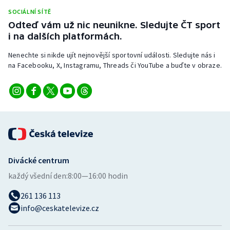
Stolní tenis
SOCIÁLNÍ SÍTĚ
Odteď vám už nic neunikne. Sledujte ČT sport
Triatlon
i na dalších platformách.
Nenechte si nikde ujít nejnovější sportovní události. Sledujte nás i
Veslování
na Facebooku, X, Instagramu, Threads či YouTube a buďte v obraze.
Vodní slalom
Volejbal
Ostatní
Divácké centrum
každý všední den:
8:00—16:00 hodin
261 136 113
info@ceskatelevize.cz