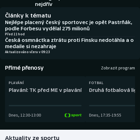
Baseball a softbal
Soutěže
nejdřív
Články k tématu
Basketbal
Historické návraty
Nejlépe placený český sportovec je opět Pastrňák,
podle Forbesu vydělal 275 milionů
Biatlon
Aplikace ČT sport
Před 21 hod
Česká osmnáctka ztrátu proti Finsku nedotáhla a o
medaile si nezahraje
Boby a skeleton
AZ kvíz
Aktualizováno včera v 09:23
Box
Přímé přenosy
Zobrazit program
Curling
PLAVÁNÍ
FOTBAL
Plavání: TK před ME v plavání
Druhá fotbalová liga
Dostihy
Florbal
Dnes
,
12:30
-
13:00
Dnes
,
17:35
-
19:55
Futsal
Aktuality ze sportu
Golf