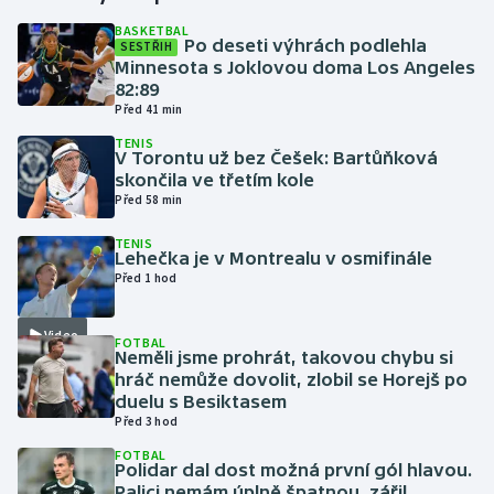
BASKETBAL
Po deseti výhrách podlehla
SESTŘIH
Gymnastika
Minnesota s Joklovou doma Los Angeles
82:89
Házená
Před 41 min
TENIS
Jezdectví
V Torontu už bez Češek: Bartůňková
skončila ve třetím kole
Před 58 min
Judo
TENIS
Lehečka je v Montrealu v osmifinále
Krasobruslení
Před 1 hod
Lezení
Video
FOTBAL
Neměli jsme prohrát, takovou chybu si
Lyže a snowboard
hráč nemůže dovolit, zlobil se Horejš po
duelu s Besiktasem
Moderní pětiboj
Před 3 hod
FOTBAL
Polidar dal dost možná první gól hlavou.
Motorsport
Palici nemám úplně špatnou, zářil