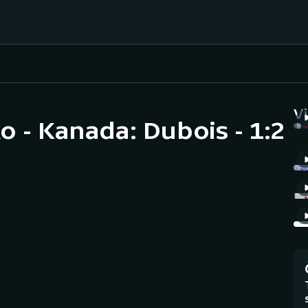
Házená
Ragby
V
o - Kanada: Dubois - 1:2
Jezdectví
Rychlobruslení
Rychlostní
Judo
kanoistika
Krasobruslení
Short track
Lezení
Sportovní střelba
Lyže a snowboard
Stolní tenis