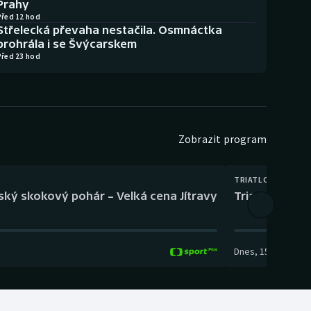
Prahy
Před 12 hod
Střelecká převaha nestačila. Osmnáctka
prohrála i se Švýcarskem
Před 23 hod
Zobrazit program
TRIATLON
eský skokový pohár – Velká cena Jítravy
Triatlon: XTE
Dnes
,
15:00
-
16:10