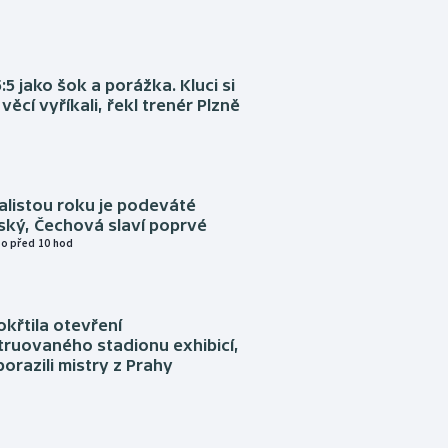
:5 jako šok a porážka. Kluci si
věcí vyříkali, řekl trenér Plzně
alistou roku je podeváté
ský, Čechová slaví poprvé
o před 10 hod
okřtila otevření
truovaného stadionu exhibicí,
orazili mistry z Prahy