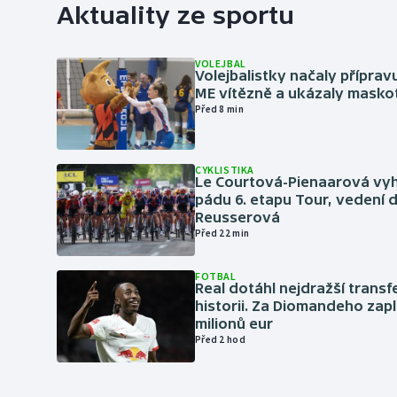
Aktuality ze sportu
VOLEJBAL
Volejbalistky načaly přípra
ME vítězně a ukázaly masko
Před 8 min
CYKLISTIKA
Le Courtová-Pienaarová vyh
pádu 6. etapu Tour, vedení d
Reusserová
Před 22 min
FOTBAL
Real dotáhl nejdražší transf
historii. Za Diomandeho zapla
milionů eur
Před 2 hod