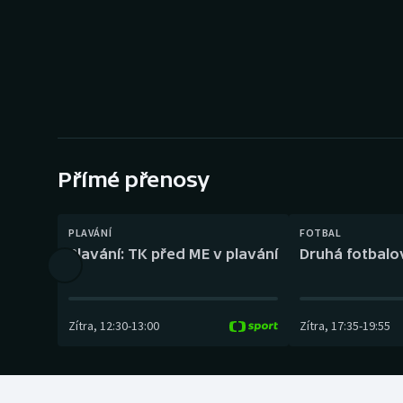
Curling
Dostihy
Florbal
Futsal
Přímé přenosy
Golf
Gymnastika
PLAVÁNÍ
FOTBAL
Plavání: TK před ME v plavání
Druhá fotbalov
Zítra
,
12:30
-
13:00
Zítra
,
17:35
-
19:55