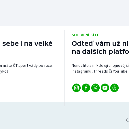
SOCIÁLNÍ SÍTĚ
 sebe i na velké
Odteď vám už nic
na dalších platf
izi máte ČT sport vždy po ruce.
Nenechte si nikde ujít nejnovější
ykoli.
Instagramu, Threads či YouTube 
Č