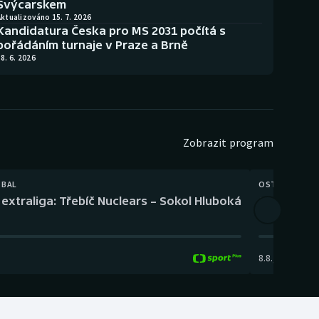
Švýcarskem
ktualizováno 15. 7. 2026
Kandidatura Česka pro MS 2031 počítá s
pořádáním turnaje v Praze a Brně
8. 6. 2026
Zobrazit program
TBAL
OSTATNÍ
extraliga: Třebíč Nuclears – Sokol Hluboká
Orientační
8.8.
,
14:00
-
17: