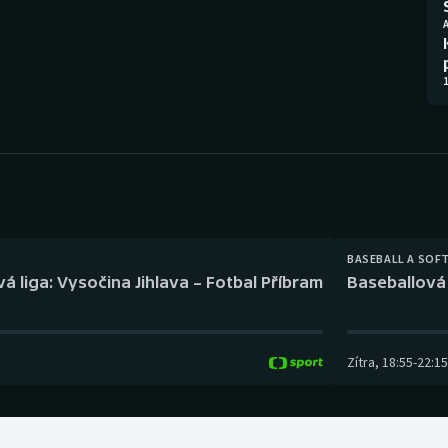
Moderní pětiboj
Triatlon
A
Motorsport
Veslování
1
Olympijské hry
Vodní slalom
Parasport
Volejbal
Plavání
Ostatní
Plážový volejbal
BASEBALL A SOF
á liga: Vysočina Jihlava – Fotbal Příbram
Baseballová 
Zítra
,
18:55
-
22:15