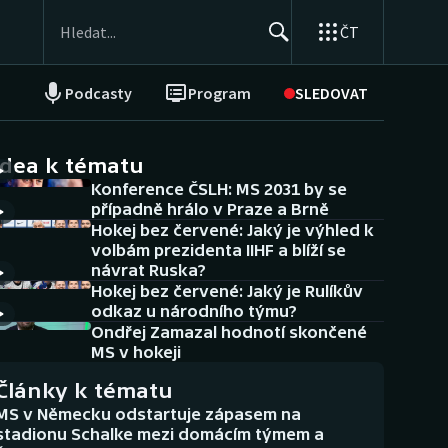
ČT
Podcasty
Program
SLEDOVAT
NEPŘEHLÉDNĚTE
Soutěže
idea k tématu
Konference ČSLH: MS 2031 by se
Historické návraty
případně hrálo v Praze a Brně
Hokej bez červené: Jaký je výhled k
Aplikace ČT sport
volbám prezidenta IIHF a blíží se
návrat Ruska?
AZ kvíz
Hokej bez červené: Jaký je Rulíkův
odkaz u národního týmu?
Ondřej Zamazal hodnotí skončené
MS v hokeji
Články k tématu
MS v Německu odstartuje zápasem na
stadionu Schalke mezi domácím týmem a