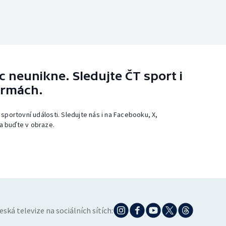
 neunikne. Sledujte ČT sport i
ormách.
 sportovní události. Sledujte nás i na Facebooku, X,
a buďte v obraze.
eská televize na sociálních sítích: