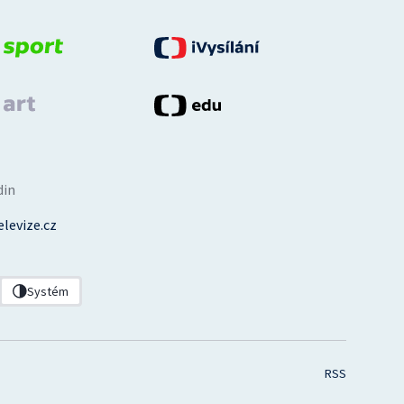
din
levize.cz
Systém
RSS