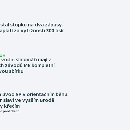
stal stopku na dva zápasy,
aplatí za výtržnosti 300 tisíc
LOM
í vodní slalomáři mají z
h závodů ME kompletní
vou sbírku
 úvod SP v orientačním běhu.
r slaví ve Vyšším Brodě
y křečím
o před 3 hod