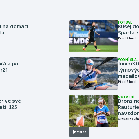
FOTBAL
vu na domácí
Kušej do
ta
Sparta z
Před 2 hod
VODNÍ SLA
rála po
Junioršt
rží
týmovýc
medailo
Před 2 hod
OSTATNÍ
er ve své
Bronz na
til 125
Rauturie
navzdor
Aktualizován
Video