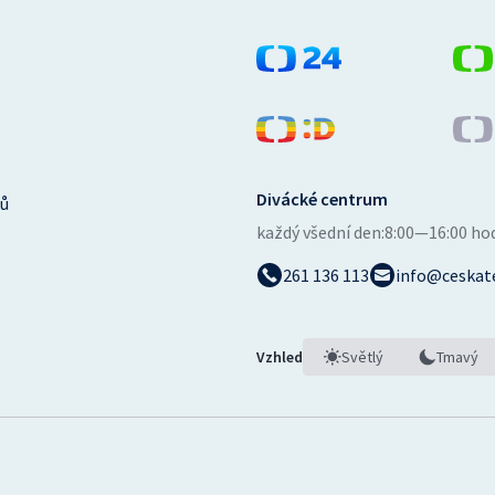
Divácké centrum
ů
každý všední den:
8:00—16:00 ho
261 136 113
info@ceskate
Vzhled
Světlý
Tmavý