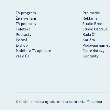
TV program
Pro média
Živé vysílání
Reklama
TV poplatky
Studio Brno
Teletext
Studio Ostrava
Podcasty
Rada ČT
Počasí
Kariéra
E-shop
Podávání námět
Mobilní a TV aplikace
Časté dotazy
Vše o ČT
Kontakty
•
•
•
© Česká televize
English
Ochrana soukromí
Přístupnost