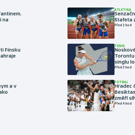
ATLETIKA
nfantinem.
Senzačn
i na
štafeta 
Před 2 hod
TENIS
ti Finsku
Noskové 
zahraje
Torontu 
singlu lo
Před 3 hod
FOTBAL
eym a v
Hradec č
jako
Besiktas
změří sí
Před 4 hod