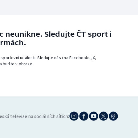
 neunikne. Sledujte ČT sport i
ormách.
 sportovní události. Sledujte nás i na Facebooku, X,
a buďte v obraze.
eská televize na sociálních sítích: