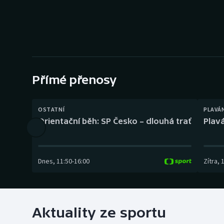
Curling
Dostihy
Florbal
Futsal
Přímé přenosy
Golf
OSTATNÍ
PLAVÁ
Orientační běh: SP Česko – dlouhá trať
Plavá
Gymnastika
Dnes
,
11:50
-
16:00
Zítra
,
Aktuality ze sportu