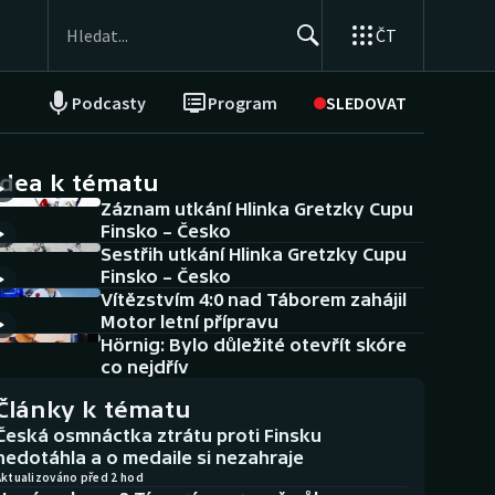
ČT
Podcasty
Program
SLEDOVAT
NEPŘEHLÉDNĚTE
Soutěže
idea k tématu
Záznam utkání Hlinka Gretzky Cupu
Historické návraty
Finsko – Česko
Sestřih utkání Hlinka Gretzky Cupu
Aplikace ČT sport
Finsko – Česko
Vítězstvím 4:0 nad Táborem zahájil
AZ kvíz
Motor letní přípravu
Hörnig: Bylo důležité otevřít skóre
co nejdřív
Články k tématu
Česká osmnáctka ztrátu proti Finsku
nedotáhla a o medaile si nezahraje
Aktualizováno před 2 hod