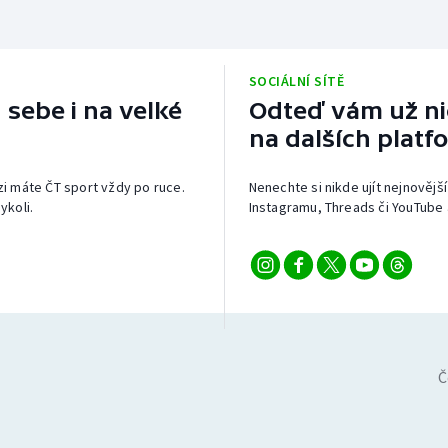
SOCIÁLNÍ SÍTĚ
 sebe i na velké
Odteď vám už nic
na dalších platf
izi máte ČT sport vždy po ruce.
Nenechte si nikde ujít nejnovější
ykoli.
Instagramu, Threads či YouTube 
Č