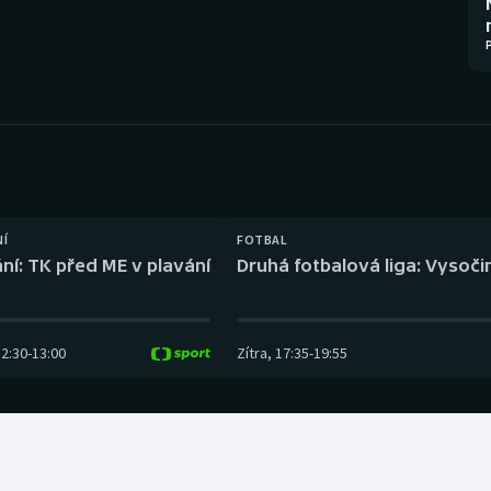
Moderní pětiboj
Triatlon
Motorsport
Veslování
Olympijské hry
Vodní slalom
Parasport
Volejbal
Plavání
Ostatní
NÍ
FOTBAL
ní: TK před ME v plavání
Druhá fotbalová liga: Vysočin
Plážový volejbal
12:30
-
13:00
Zítra
,
17:35
-
19:55