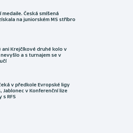
í medaile. Česká smíšená
získala na juniorském MS stříbro
ani Krejčíkové druhé kolo v
nevyšlo a s turnajem se v
učí
eká v předkole Evropské ligy
, Jablonec v Konferenční lize
ly s RFS