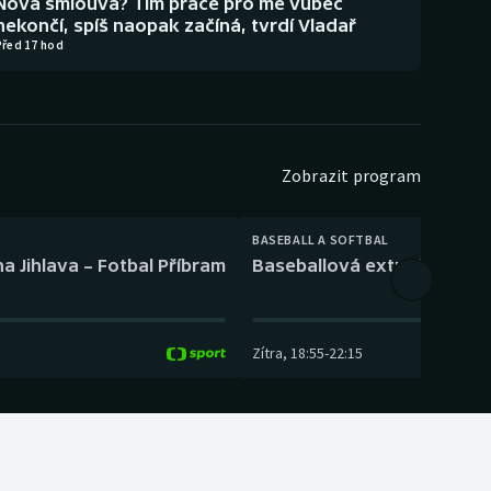
Nová smlouva? Tím práce pro mě vůbec
nekončí, spíš naopak začíná, tvrdí Vladař
Před 17 hod
Zobrazit program
BASEBALL A SOFTBAL
a Jihlava – Fotbal Příbram
Baseballová extraliga: Tře
Zítra
,
18:55
-
22:15