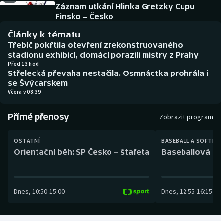
Baseball a softbal
Soutěže
Záznam utkání Hlinka Gretzky Cupu
Finsko – Česko
Basketbal
Historické návraty
Články k tématu
Třebíč pokřtila otevření zrekonstruovaného
Biatlon
Aplikace ČT sport
stadionu exhibicí, domácí porazili mistry z Prahy
Před 13 hod
Střelecká převaha nestačila. Osmnáctka prohrála i
Boby a skeleton
AZ kvíz
se Švýcarskem
Včera v 08:39
Box
Přímé přenosy
Zobrazit program
Curling
OSTATNÍ
BASEBALL A SOFTBA
Dostihy
Orientační běh: SP Česko – štafeta
Baseballová ex
Florbal
Dnes
,
10:50
-
15:00
Dnes
,
12:55
-
16:15
Futsal
Golf