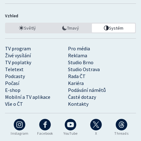
Vzhled
Světlý
Tmavý
Systém
TV program
Pro média
Živé vysílání
Reklama
TV poplatky
Studio Brno
Teletext
Studio Ostrava
Podcasty
Rada ČT
Počasí
Kariéra
E-shop
Podávání námětů
Mobilní a TV aplikace
Časté dotazy
Vše o ČT
Kontakty
Instagram
Facebook
YouTube
X
Threads