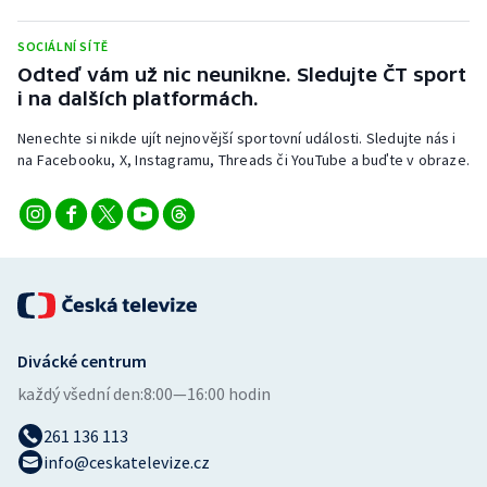
Stolní tenis
SOCIÁLNÍ SÍTĚ
Triatlon
Odteď vám už nic neunikne. Sledujte ČT sport
i na dalších platformách.
Veslování
Nenechte si nikde ujít nejnovější sportovní události. Sledujte nás i
na Facebooku, X, Instagramu, Threads či YouTube a buďte v obraze.
Vodní slalom
Volejbal
Ostatní
Divácké centrum
každý všední den:
8:00—16:00 hodin
261 136 113
info@ceskatelevize.cz