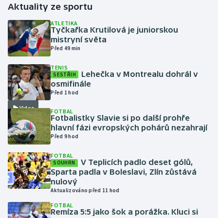
Aktuality ze sportu
Gymnastika
ATLETIKA
Tyčkařka Krutilová je juniorskou
mistryní světa
Házená
Před 49 min
TENIS
Jezdectví
Lehečka v Montrealu dohrál v
SESTŘIH
osmifinále
Judo
Před 1 hod
Video
FOTBAL
Krasobruslení
Fotbalistky Slavie si po další prohře
hlavní fázi evropských pohárů nezahrají
Před 9 hod
Lezení
FOTBAL
Lyže a snowboard
V Teplicích padlo deset gólů,
SOUHRN
Sparta padla v Boleslavi, Zlín zůstává
nulový
Moderní pětiboj
Aktualizováno před 11 hod
FOTBAL
Motorsport
Remíza 5:5 jako šok a porážka. Kluci si