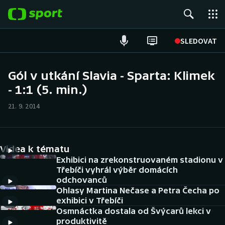
POPULÁRNÍ
SLEDOVAT
Fotbal
Gól v utkání Slavia - Sparta: Klimek
- 1:1 (5. min.)
Hokej
21. 9. 2014
Tenis
Atletika
Videa k tématu
Cyklistika
Exhibici na zrekonstruovaném stadionu v
Třebíči vyhrál výběr domácích
odchovanců
DALŠÍ SPORTY
Ohlasy Martina Nečase a Petra Čecha po
exhibici v Třebíči
Americký fotbal
NEPŘEHLÉDNĚTE
Osmnáctka dostala od Švýcarů lekci v
produktivitě