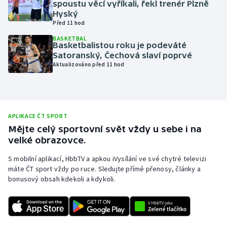
spoustu věcí vyříkali, řekl trenér Plzně
Hyský
Olympijské hry
Před 11 hod
Parasport
BASKETBAL
Basketbalistou roku je podeváté
Satoranský, Čechová slaví poprvé
Plavání
Aktualizováno před 11 hod
Plážový volejbal
Ragby
APLIKACE ČT SPORT
Mějte celý sportovní svět vždy u sebe i na
Rychlobruslení
velké obrazovce.
S mobilní aplikací, HbbTV a apkou iVysílání ve své chytré televizi
Rychlostní kanoistika
máte ČT sport vždy po ruce. Sledujte přímé přenosy, články a
bonusový obsah kdekoli a kdykoli.
Short track
Sportovní střelba