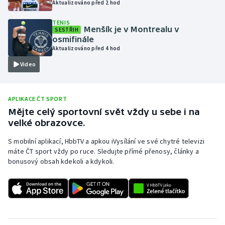
Aktualizováno před 2 hod
Olympijské hry
TENIS
Menšík je v Montrealu v
SESTŘIH
Parasport
osmifinále
Aktualizováno před 4 hod
Plavání
Video
Plážový volejbal
APLIKACE ČT SPORT
Ragby
Mějte celý sportovní svět vždy u sebe i na
velké obrazovce.
Rychlobruslení
S mobilní aplikací, HbbTV a apkou iVysílání ve své chytré televizi
máte ČT sport vždy po ruce. Sledujte přímé přenosy, články a
Rychlostní kanoistika
bonusový obsah kdekoli a kdykoli.
Short track
Sportovní střelba