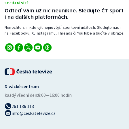
SOCIÁLNÍ SÍTĚ
Stolní tenis
Odteď vám už nic neunikne. Sledujte ČT sport
i na dalších platformách.
Triatlon
Nenechte si nikde ujít nejnovější sportovní události. Sledujte nás i
Veslování
na Facebooku, X, Instagramu, Threads či YouTube a buďte v obraze.
Vodní slalom
Volejbal
Ostatní
Divácké centrum
každý všední den:
8:00—16:00 hodin
261 136 113
info@ceskatelevize.cz