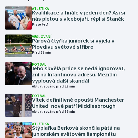
ATLETIKA
Kvalifikace a finále v jeden den? Asi si
Gymnastika
nás pletou s vícebojaři, rýpl si Staněk
Právě teď
Házená
VESLOVÁNÍ
Párová čtyřka juniorek si vyjela v
Jezdectví
Plovdivu světové stříbro
Před 13 min
Judo
FOTBAL
Jeho skvělá práce se nedá ignorovat,
Krasobruslení
zní na Infantinovu adresu. Mezitím
vyplouvá další skandál
Aktualizováno před 28 min
Lezení
FOTBAL
Vítek definitivně opouští Manchester
Lyže a snowboard
United, nově patří Middlesbrough
Aktualizováno před 36 min
Moderní pětiboj
ATLETIKA
Stýplařka Berková skončila pátá na
Motorsport
juniorském světovém šampionátu