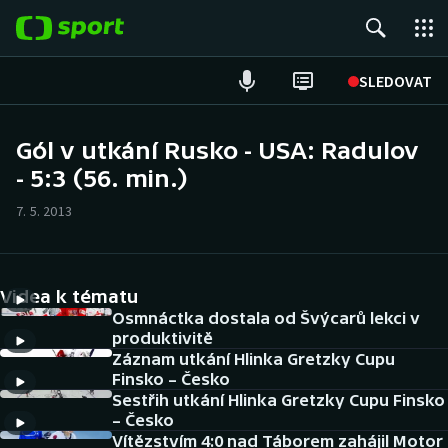
POPULÁRNÍ
SLEDOVAT
Fotbal
Gól v utkání Rusko - USA: Radulov
- 5:3 (56. min.)
Hokej
7. 5. 2013
Tenis
Atletika
Videa k tématu
Cyklistika
Osmnáctka dostala od Švýcarů lekci v
produktivitě
Záznam utkání Hlinka Gretzky Cupu
DALŠÍ SPORTY
Finsko – Česko
Sestřih utkání Hlinka Gretzky Cupu Finsko
Americký fotbal
NEPŘEHLÉDNĚTE
– Česko
Vítězstvím 4:0 nad Táborem zahájil Motor