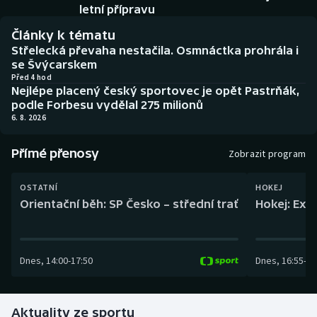
Baseball a softbal
Soutěže
letní přípravu
Články k tématu
Basketbal
Historické návraty
Střelecká převaha nestačila. Osmnáctka prohrála i
se Švýcarskem
Biatlon
Aplikace ČT sport
Před 4 hod
Nejlépe placený český sportovec je opět Pastrňák,
podle Forbesu vydělal 275 milionů
Boby a skeleton
AZ kvíz
6. 8. 2026
Box
Přímé přenosy
Zobrazit program
Curling
OSTATNÍ
HOKEJ
Orientační běh: SP Česko – střední trať
Hokej: Exh
Dostihy
Florbal
Dnes
,
14:00
-
17:50
Dnes
,
16:55
-
19
Futsal
Aktuality ze sportu
Golf