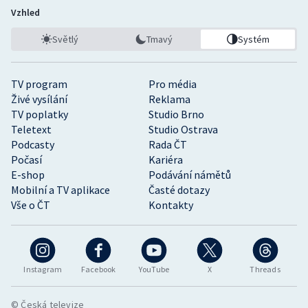
Vzhled
Světlý
Tmavý
Systém
TV program
Pro média
Živé vysílání
Reklama
TV poplatky
Studio Brno
Teletext
Studio Ostrava
Podcasty
Rada ČT
Počasí
Kariéra
E-shop
Podávání námětů
Mobilní a TV aplikace
Časté dotazy
Vše o ČT
Kontakty
Instagram
Facebook
YouTube
X
Threads
© Česká televize