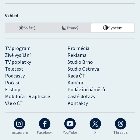
Vzhled
Světlý
Tmavý
Systém
TV program
Pro média
Živé vysílání
Reklama
TV poplatky
Studio Brno
Teletext
Studio Ostrava
Podcasty
Rada ČT
Počasí
Kariéra
E-shop
Podávání námětů
Mobilní a TV aplikace
Časté dotazy
Vše o ČT
Kontakty
Instagram
Facebook
YouTube
X
Threads