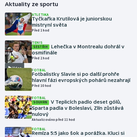
Aktuality ze sportu
Gymnastika
ATLETIKA
Tyčkařka Krutilová je juniorskou
mistryní světa
Házená
Před 1 hod
TENIS
Jezdectví
Lehečka v Montrealu dohrál v
SESTŘIH
osmifinále
Judo
Před 2 hod
Video
FOTBAL
Krasobruslení
Fotbalistky Slavie si po další prohře
hlavní fázi evropských pohárů nezahrají
Před 10 hod
Lezení
FOTBAL
Lyže a snowboard
V Teplicích padlo deset gólů,
SOUHRN
Sparta padla v Boleslavi, Zlín zůstává
nulový
Moderní pětiboj
Aktualizováno před 11 hod
FOTBAL
Motorsport
Remíza 5:5 jako šok a porážka. Kluci si