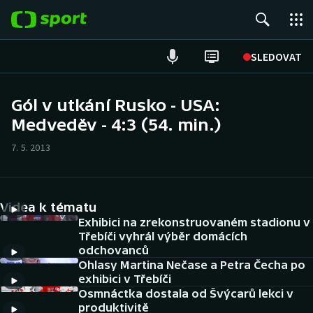
POPULÁRNÍ
SLEDOVAT
Fotbal
Gól v utkání Rusko - USA:
Medveděv - 4:3 (54. min.)
Hokej
7. 5. 2013
Tenis
Atletika
Videa k tématu
Cyklistika
Exhibici na zrekonstruovaném stadionu v
Třebíči vyhrál výběr domácích
odchovanců
DALŠÍ SPORTY
Ohlasy Martina Nečase a Petra Čecha po
exhibici v Třebíči
Americký fotbal
NEPŘEHLÉDNĚTE
Osmnáctka dostala od Švýcarů lekci v
produktivitě