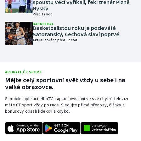
spoustu věcí vyříkali, řekl trenér Plzně
Hyský
Olympijské hry
Před 12 hod
Parasport
BASKETBAL
Basketbalistou roku je podeváté
Satoranský, Čechová slaví poprvé
Plavání
Aktualizováno před 12 hod
Plážový volejbal
Ragby
APLIKACE ČT SPORT
Mějte celý sportovní svět vždy u sebe i na
Rychlobruslení
velké obrazovce.
S mobilní aplikací, HbbTV a apkou iVysílání ve své chytré televizi
Rychlostní kanoistika
máte ČT sport vždy po ruce. Sledujte přímé přenosy, články a
bonusový obsah kdekoli a kdykoli.
Short track
Sportovní střelba