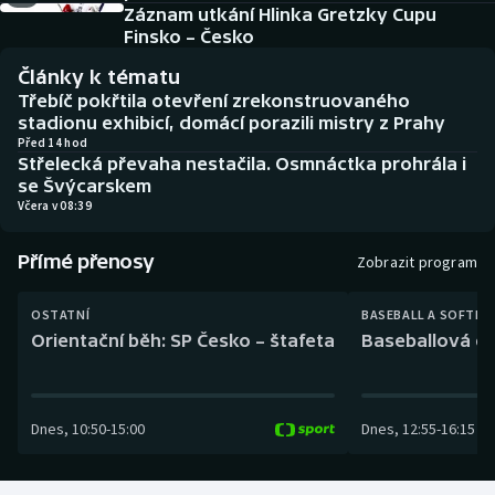
Baseball a softbal
Soutěže
Záznam utkání Hlinka Gretzky Cupu
Finsko – Česko
Basketbal
Historické návraty
Články k tématu
Třebíč pokřtila otevření zrekonstruovaného
Biatlon
Aplikace ČT sport
stadionu exhibicí, domácí porazili mistry z Prahy
Před 14 hod
Střelecká převaha nestačila. Osmnáctka prohrála i
Boby a skeleton
AZ kvíz
se Švýcarskem
Včera v 08:39
Box
Přímé přenosy
Zobrazit program
Curling
OSTATNÍ
BASEBALL A SOFTBA
Dostihy
Orientační běh: SP Česko – štafeta
Baseballová ex
Florbal
Dnes
,
10:50
-
15:00
Dnes
,
12:55
-
16:15
Futsal
Golf