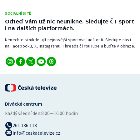
Stolní tenis
SOCIÁLNÍ SÍTĚ
Triatlon
Odteď vám už nic neunikne. Sledujte ČT sport
i na dalších platformách.
Veslování
Nenechte si nikde ujít nejnovější sportovní události. Sledujte nás i
na Facebooku, X, Instagramu, Threads či YouTube a buďte v obraze.
Vodní slalom
Volejbal
Ostatní
Divácké centrum
každý všední den:
8:00—16:00 hodin
261 136 113
info@ceskatelevize.cz