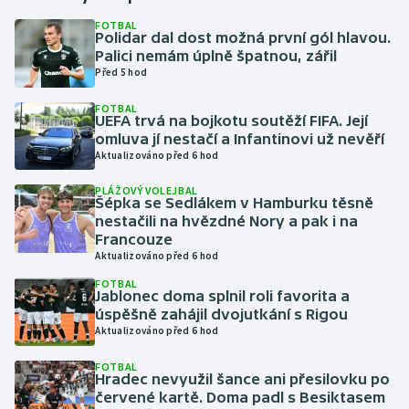
FOTBAL
Polidar dal dost možná první gól hlavou.
Gymnastika
Palici nemám úplně špatnou, zářil
Před 5 hod
Házená
FOTBAL
UEFA trvá na bojkotu soutěží FIFA. Její
Jezdectví
omluva jí nestačí a Infantinovi už nevěří
Aktualizováno před 6 hod
Judo
PLÁŽOVÝ VOLEJBAL
Šépka se Sedlákem v Hamburku těsně
Krasobruslení
nestačili na hvězdné Nory a pak i na
Francouze
Aktualizováno před 6 hod
Lezení
FOTBAL
Jablonec doma splnil roli favorita a
Lyže a snowboard
úspěšně zahájil dvojutkání s Rigou
Aktualizováno před 6 hod
Moderní pětiboj
FOTBAL
Hradec nevyužil šance ani přesilovku po
Motorsport
červené kartě. Doma padl s Besiktasem