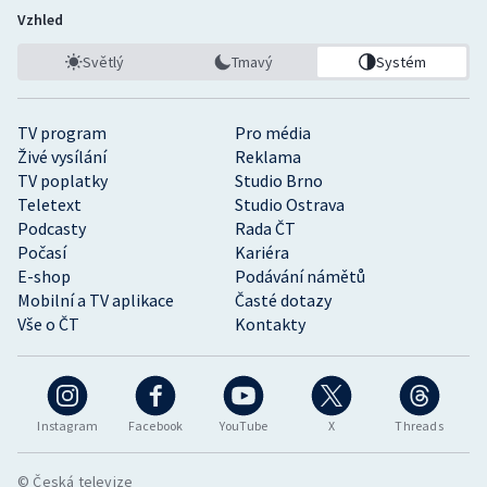
Vzhled
Světlý
Tmavý
Systém
TV program
Pro média
Živé vysílání
Reklama
TV poplatky
Studio Brno
Teletext
Studio Ostrava
Podcasty
Rada ČT
Počasí
Kariéra
E-shop
Podávání námětů
Mobilní a TV aplikace
Časté dotazy
Vše o ČT
Kontakty
Instagram
Facebook
YouTube
X
Threads
© Česká televize