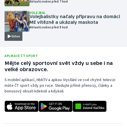
Aktualizováno před 7 hod
Olympijské hry
VOLEJBAL
Volejbalistky načaly přípravu na domácí
Parasport
ME vítězně a ukázaly maskota
Aktualizováno před 8 hod
Plavání
Video
Plážový volejbal
APLIKACE ČT SPORT
Ragby
Mějte celý sportovní svět vždy u sebe i na
velké obrazovce.
Rychlobruslení
S mobilní aplikací, HbbTV a apkou iVysílání ve své chytré televizi
máte ČT sport vždy po ruce. Sledujte přímé přenosy, články a
Rychlostní kanoistika
bonusový obsah kdekoli a kdykoli.
Short track
Sportovní střelba