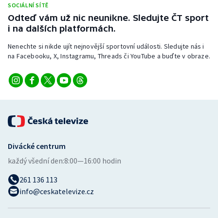
SOCIÁLNÍ SÍTĚ
Stolní tenis
Odteď vám už nic neunikne. Sledujte ČT sport
i na dalších platformách.
Triatlon
Nenechte si nikde ujít nejnovější sportovní události. Sledujte nás i
Veslování
na Facebooku, X, Instagramu, Threads či YouTube a buďte v obraze.
Vodní slalom
Volejbal
Ostatní
Divácké centrum
každý všední den:
8:00—16:00 hodin
261 136 113
info@ceskatelevize.cz