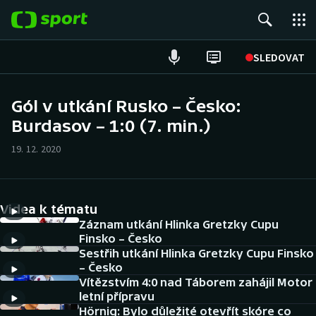
POPULÁRNÍ
SLEDOVAT
Fotbal
Gól v utkání Rusko – Česko:
Burdasov – 1:0 (7. min.)
Hokej
19. 12. 2020
Tenis
Atletika
Videa k tématu
Cyklistika
Záznam utkání Hlinka Gretzky Cupu
Finsko – Česko
Sestřih utkání Hlinka Gretzky Cupu Finsko
DALŠÍ SPORTY
– Česko
Vítězstvím 4:0 nad Táborem zahájil Motor
Americký fotbal
NEPŘEHLÉDNĚTE
letní přípravu
Hörnig: Bylo důležité otevřít skóre co