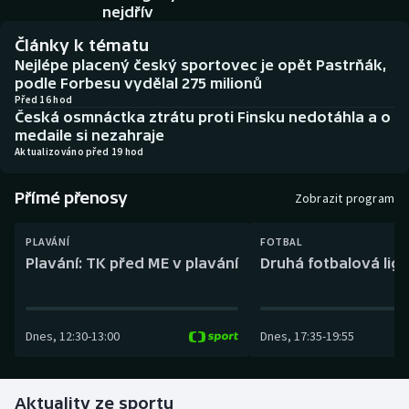
Baseball a softbal
Soutěže
nejdřív
Články k tématu
Basketbal
Historické návraty
Nejlépe placený český sportovec je opět Pastrňák,
podle Forbesu vydělal 275 milionů
Biatlon
Aplikace ČT sport
Před 16 hod
Česká osmnáctka ztrátu proti Finsku nedotáhla a o
medaile si nezahraje
Boby a skeleton
AZ kvíz
Aktualizováno před 19 hod
Box
Přímé přenosy
Zobrazit program
Curling
PLAVÁNÍ
FOTBAL
Plavání: TK před ME v plavání
Druhá fotbalová liga
Dostihy
Florbal
Dnes
,
12:30
-
13:00
Dnes
,
17:35
-
19:55
Futsal
Aktuality ze sportu
Golf