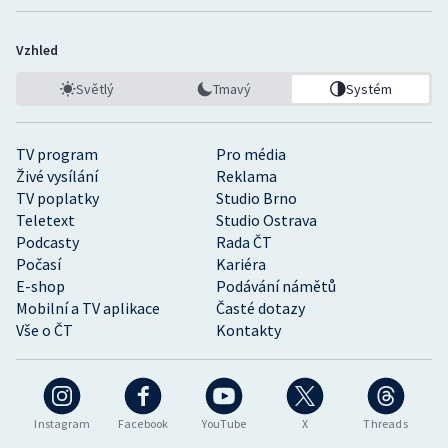
Vzhled
Světlý
Tmavý
Systém
TV program
Pro média
Živé vysílání
Reklama
TV poplatky
Studio Brno
Teletext
Studio Ostrava
Podcasty
Rada ČT
Počasí
Kariéra
E-shop
Podávání námětů
Mobilní a TV aplikace
Časté dotazy
Vše o ČT
Kontakty
Instagram
Facebook
YouTube
X
Threads