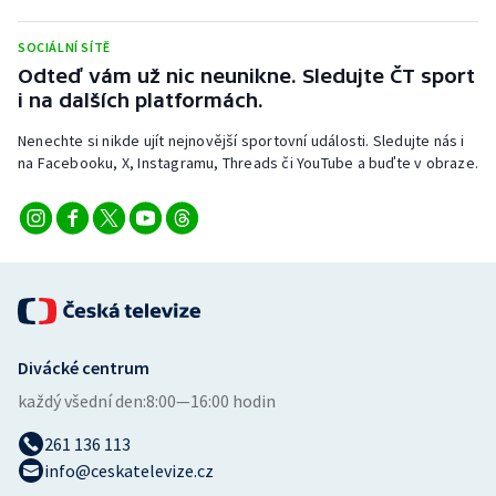
Stolní tenis
SOCIÁLNÍ SÍTĚ
Triatlon
Odteď vám už nic neunikne. Sledujte ČT sport
i na dalších platformách.
Veslování
Nenechte si nikde ujít nejnovější sportovní události. Sledujte nás i
na Facebooku, X, Instagramu, Threads či YouTube a buďte v obraze.
Vodní slalom
Volejbal
Ostatní
Divácké centrum
každý všední den:
8:00—16:00 hodin
261 136 113
info@ceskatelevize.cz