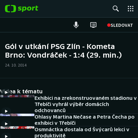
POPULÁRNÍ
SLEDOVAT
Fotbal
Gól v utkání PSG Zlín - Kometa
Brno: Vondráček - 1:4 (29. min.)
Hokej
24. 10. 2014
Tenis
Atletika
Videa k tématu
Cyklistika
Exhibici na zrekonstruovaném stadionu v
Třebíči vyhrál výběr domácích
odchovanců
DALŠÍ SPORTY
Ohlasy Martina Nečase a Petra Čecha po
exhibici v Třebíči
Americký fotbal
NEPŘEHLÉDNĚTE
Osmnáctka dostala od Švýcarů lekci v
produktivitě