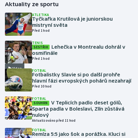
Aktuality ze sportu
Gymnastika
ATLETIKA
Tyčkařka Krutilová je juniorskou
mistryní světa
Házená
Před 1 hod
TENIS
Jezdectví
Lehečka v Montrealu dohrál v
SESTŘIH
osmifinále
Judo
Před 1 hod
Video
FOTBAL
Krasobruslení
Fotbalistky Slavie si po další prohře
hlavní fázi evropských pohárů nezahrají
Před 10 hod
Lezení
FOTBAL
Lyže a snowboard
V Teplicích padlo deset gólů,
SOUHRN
Sparta padla v Boleslavi, Zlín zůstává
nulový
Moderní pětiboj
Aktualizováno před 11 hod
FOTBAL
Motorsport
Remíza 5:5 jako šok a porážka. Kluci si