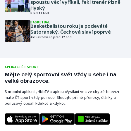
spoustu věcí vyříkali, řekl trenér Plzně
Hyský
Olympijské hry
Před 11 hod
Parasport
BASKETBAL
Basketbalistou roku je podeváté
Satoranský, Čechová slaví poprvé
Plavání
Aktualizováno před 12 hod
Plážový volejbal
Ragby
APLIKACE ČT SPORT
Mějte celý sportovní svět vždy u sebe i na
Rychlobruslení
velké obrazovce.
S mobilní aplikací, HbbTV a apkou iVysílání ve své chytré televizi
Rychlostní kanoistika
máte ČT sport vždy po ruce. Sledujte přímé přenosy, články a
bonusový obsah kdekoli a kdykoli.
Short track
Sportovní střelba