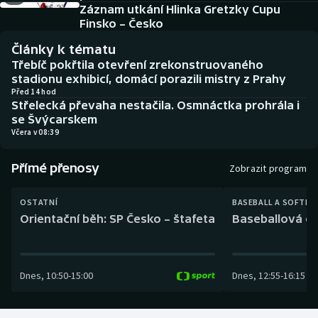
Baseball a softbal
Soutěže
Záznam utkání Hlinka Gretzky Cupu
Finsko – Česko
Basketbal
Historické návraty
Články k tématu
Třebíč pokřtila otevření zrekonstruovaného
Biatlon
Aplikace ČT sport
stadionu exhibicí, domácí porazili mistry z Prahy
Před 14 hod
Střelecká převaha nestačila. Osmnáctka prohrála i
Boby a skeleton
AZ kvíz
se Švýcarskem
Včera v 08:39
Box
Přímé přenosy
Zobrazit program
Curling
OSTATNÍ
BASEBALL A SOFTBA
Dostihy
Orientační běh: SP Česko – štafeta
Baseballová ex
Florbal
Dnes
,
10:50
-
15:00
Dnes
,
12:55
-
16:15
Futsal
Golf