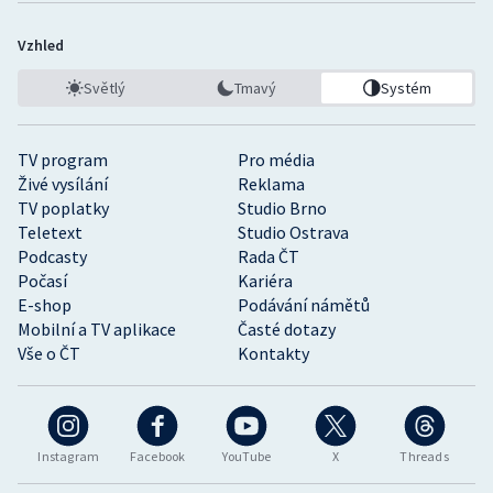
Vzhled
Světlý
Tmavý
Systém
TV program
Pro média
Živé vysílání
Reklama
TV poplatky
Studio Brno
Teletext
Studio Ostrava
Podcasty
Rada ČT
Počasí
Kariéra
E-shop
Podávání námětů
Mobilní a TV aplikace
Časté dotazy
Vše o ČT
Kontakty
Instagram
Facebook
YouTube
X
Threads