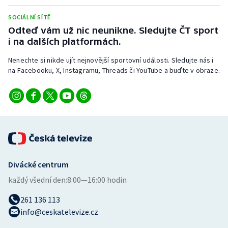
Stolní tenis
SOCIÁLNÍ SÍTĚ
Odteď vám už nic neunikne. Sledujte ČT sport
Triatlon
i na dalších platformách.
Veslování
Nenechte si nikde ujít nejnovější sportovní události. Sledujte nás i
na Facebooku, X, Instagramu, Threads či YouTube a buďte v obraze.
Vodní slalom
Volejbal
Ostatní
Divácké centrum
každý všední den:
8:00—16:00 hodin
261 136 113
info@ceskatelevize.cz