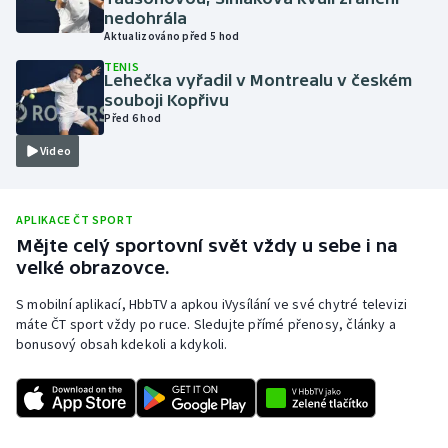
nedohrála
Olympijské hry
Aktualizováno před 5 hod
TENIS
Parasport
Lehečka vyřadil v Montrealu v českém
souboji Kopřivu
Před 6 hod
Plavání
Video
Plážový volejbal
Ragby
APLIKACE ČT SPORT
Mějte celý sportovní svět vždy u sebe i na
velké obrazovce.
Rychlobruslení
S mobilní aplikací, HbbTV a apkou iVysílání ve své chytré televizi
Rychlostní kanoistika
máte ČT sport vždy po ruce. Sledujte přímé přenosy, články a
bonusový obsah kdekoli a kdykoli.
Short track
Sportovní střelba