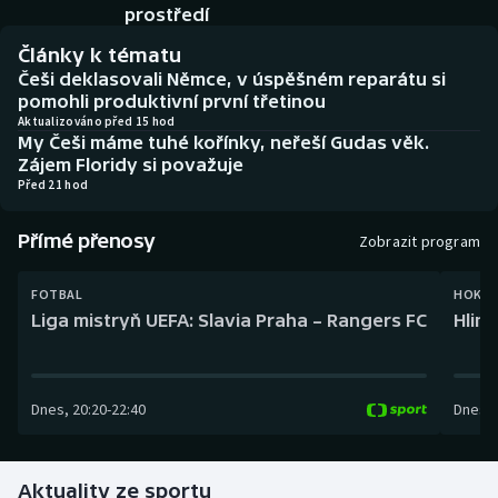
Baseball a softbal
Soutěže
prostředí
Články k tématu
Basketbal
Historické návraty
Češi deklasovali Němce, v úspěšném reparátu si
pomohli produktivní první třetinou
Biatlon
Aplikace ČT sport
Aktualizováno před 15 hod
My Češi máme tuhé kořínky, neřeší Gudas věk.
Zájem Floridy si považuje
Boby a skeleton
AZ kvíz
Před 21 hod
Box
Přímé přenosy
Zobrazit program
Curling
FOTBAL
HOKEJ
Liga mistryň UEFA: Slavia Praha – Rangers FC
Hlin
Dostihy
Florbal
Dnes
,
20:20
-
22:40
Dnes
,
Futsal
Aktuality ze sportu
Golf