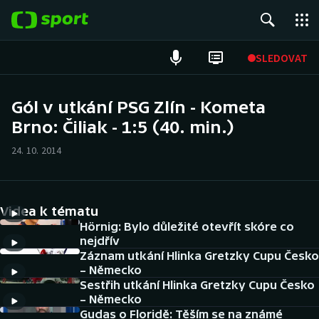
POPULÁRNÍ
SLEDOVAT
Fotbal
Gól v utkání PSG Zlín - Kometa
Brno: Čiliak - 1:5 (40. min.)
Hokej
24. 10. 2014
Tenis
Atletika
Videa k tématu
Cyklistika
Hörnig: Bylo důležité otevřít skóre co
nejdřív
Záznam utkání Hlinka Gretzky Cupu Česko
DALŠÍ SPORTY
– Německo
Sestřih utkání Hlinka Gretzky Cupu Česko
Americký fotbal
NEPŘEHLÉDNĚTE
– Německo
Gudas o Floridě: Těším se na známé