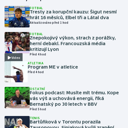
FOTBAL
Tresty za korupční kauzu: Šigut nesmí
Gymnastika
hrát 16 měsíců, Elbel tři a Látal dva
Aktualizováno před 1 hod
Házená
FOTBAL
Znepokojivý výkon, strach z porážky,
Jezdectví
herní debakl. Francouzská média
kritizují Lyon
Judo
Před 4 hod
Video
ATLETIKA
Program ME v atletice
Krasobruslení
Před 4 hod
Lezení
OSTATNÍ
Fokus podcast: Musíte mít trému. Kope
Lyže a snowboard
vás výš a uchovává energii, říká
Bernatský po 30 letech v BBV
Moderní pětiboj
Před 5 hod
TENIS
Bartůňková v Torontu porazila
Motorsport
Tausonovou, Siniaková kvůli zranění