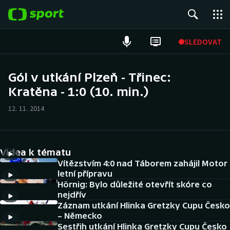
POPULÁRNÍ
SLEDOVAT
Fotbal
Gól v utkání Plzeň - Třinec:
Kratěna - 1:0 (10. min.)
Hokej
12. 11. 2014
Tenis
Atletika
Videa k tématu
Cyklistika
Vítězstvím 4:0 nad Táborem zahájil Motor
letní přípravu
Hörnig: Bylo důležité otevřít skóre co
DALŠÍ SPORTY
nejdřív
Záznam utkání Hlinka Gretzky Cupu Česko
Americký fotbal
NEPŘEHLÉDNĚTE
– Německo
Sestřih utkání Hlinka Gretzky Cupu Česko