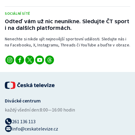
Stolní tenis
SOCIÁLNÍ SÍTĚ
Triatlon
Odteď vám už nic neunikne. Sledujte ČT sport
i na dalších platformách.
Veslování
Nenechte si nikde ujít nejnovější sportovní události. Sledujte nás i
na Facebooku, X, Instagramu, Threads či YouTube a buďte v obraze.
Vodní slalom
Volejbal
Ostatní
Divácké centrum
každý všední den:
8:00—16:00 hodin
261 136 113
info@ceskatelevize.cz