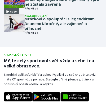
ně zůstala zavřená
Olympijské hry
Před 6 hod
Video
KRASOBRUSLENÍ
Parasport
Mrázkovi o spolupráci s legendárním
Deanem: Náročné, ale zajímavé a
přínosné
Plavání
Před 6 hod
Plážový volejbal
Ragby
APLIKACE ČT SPORT
Mějte celý sportovní svět vždy u sebe i na
Rychlobruslení
velké obrazovce.
S mobilní aplikací, HbbTV a apkou iVysílání ve své chytré televizi
Rychlostní kanoistika
máte ČT sport vždy po ruce. Sledujte přímé přenosy, články a
bonusový obsah kdekoli a kdykoli.
Short track
Sportovní střelba