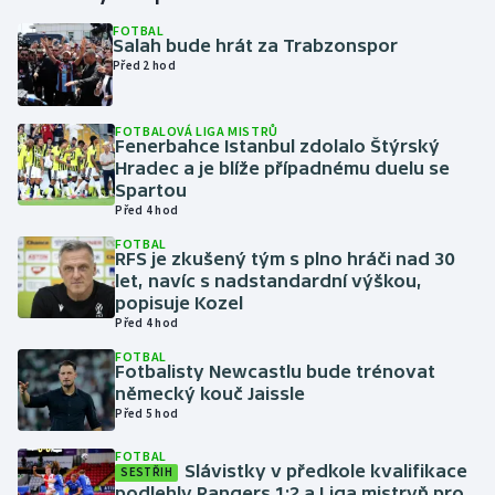
FOTBAL
Salah bude hrát za Trabzonspor
Gymnastika
Před 2 hod
Házená
FOTBALOVÁ LIGA MISTRŮ
Fenerbahce Istanbul zdolalo Štýrský
Jezdectví
Hradec a je blíže případnému duelu se
Spartou
Judo
Před 4 hod
FOTBAL
RFS je zkušený tým s plno hráči nad 30
Krasobruslení
let, navíc s nadstandardní výškou,
popisuje Kozel
Lezení
Před 4 hod
FOTBAL
Lyže a snowboard
Fotbalisty Newcastlu bude trénovat
německý kouč Jaissle
Před 5 hod
Moderní pětiboj
FOTBAL
Slávistky v předkole kvalifikace
Motorsport
SESTŘIH
podlehly Rangers 1:2 a Liga mistryň pro