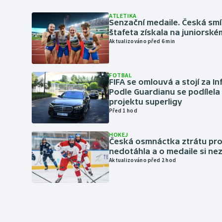
ATLETIKA
Senzační medaile. Česká sm
štafeta získala na juniorské
Aktualizováno před 6 min
FOTBAL
FIFA se omlouvá a stojí za I
Podle Guardianu se podílela 
projektu superligy
Před 1 hod
HOKEJ
Česká osmnáctka ztrátu pro
nedotáhla a o medaile si ne
Aktualizováno před 2 hod