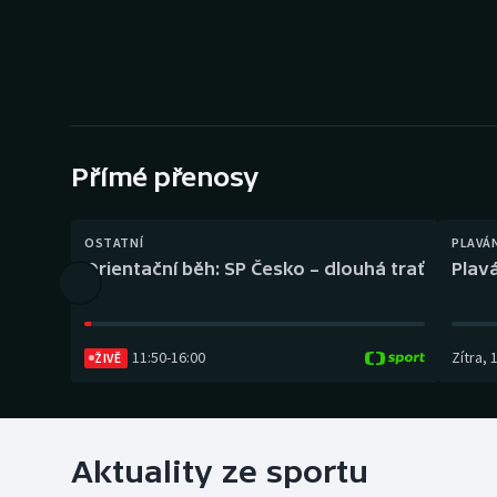
Curling
Dostihy
Florbal
Futsal
Přímé přenosy
Golf
OSTATNÍ
PLAVÁ
Orientační běh: SP Česko – dlouhá trať
Plavá
Gymnastika
11:50
-
16:00
Zítra
,
ŽIVĚ
Aktuality ze sportu