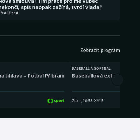
Nová smlouva? Tím práce pro mě vůbec
nekončí, spíš naopak začíná, tvrdí Vladař
Před 18 hod
Zobrazit program
BASEBALL A SOFTBAL
a Jihlava – Fotbal Příbram
Baseballová extraliga: Tře
Zítra
,
18:55
-
22:15