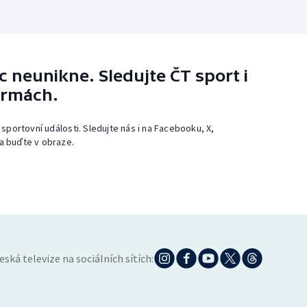
 neunikne. Sledujte ČT sport i
ormách.
 sportovní události. Sledujte nás i na Facebooku, X,
a buďte v obraze.
eská televize na sociálních sítích: