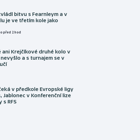
vládl bitvu s Fearnleym a v
u je ve třetím kole jako
o před 2 hod
ani Krejčíkové druhé kolo v
nevyšlo a s turnajem se v
učí
eká v předkole Evropské ligy
, Jablonec v Konferenční lize
ly s RFS