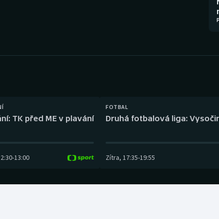
Moderní pětiboj
Triatlon
Motorsport
Veslování
Olympijské hry
Vodní slalom
Parasport
Volejbal
Plavání
Ostatní
NÍ
FOTBAL
ní: TK před ME v plavání
Druhá fotbalová liga: Vysočin
Plážový volejbal
12:30
-
13:00
Zítra
,
17:35
-
19:55