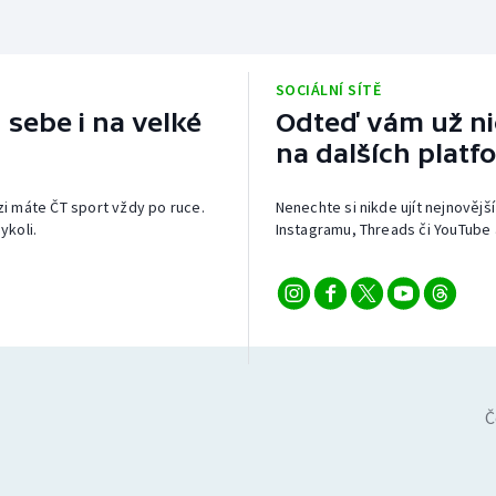
SOCIÁLNÍ SÍTĚ
 sebe i na velké
Odteď vám už nic
na dalších platf
izi máte ČT sport vždy po ruce.
Nenechte si nikde ujít nejnovější
ykoli.
Instagramu, Threads či YouTube 
Č