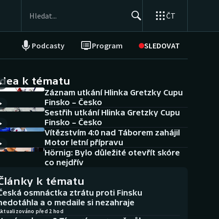
ČT
Podcasty
Program
SLEDOVAT
NEPŘEHLÉDNĚTE
Soutěže
idea k tématu
Záznam utkání Hlinka Gretzky Cupu
Historické návraty
Finsko – Česko
Sestřih utkání Hlinka Gretzky Cupu
Aplikace ČT sport
Finsko – Česko
Vítězstvím 4:0 nad Táborem zahájil
AZ kvíz
Motor letní přípravu
Hörnig: Bylo důležité otevřít skóre
co nejdřív
Články k tématu
Česká osmnáctka ztrátu proti Finsku
nedotáhla a o medaile si nezahraje
Aktualizováno před 2 hod