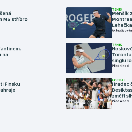
TENIS
íšená
Menšík z
m MS stříbro
Montreal
Lehečka
Aktualizován
TENIS
nfantinem.
Noskové 
i na
Torontu 
singlu lo
Před 4 hod
FOTBAL
ti Finsku
Hradec č
zahraje
Besiktas
změří sí
Před 4 hod