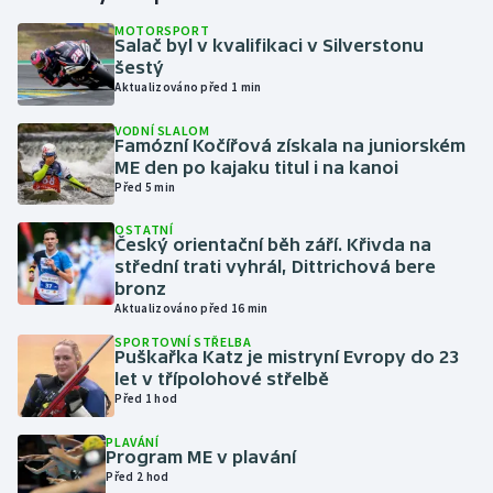
MOTORSPORT
Salač byl v kvalifikaci v Silverstonu
Gymnastika
šestý
Aktualizováno před 1 min
Házená
VODNÍ SLALOM
Famózní Kočířová získala na juniorském
Jezdectví
ME den po kajaku titul i na kanoi
Před 5 min
Judo
OSTATNÍ
Český orientační běh září. Křivda na
Krasobruslení
střední trati vyhrál, Dittrichová bere
bronz
Aktualizováno před 16 min
Lezení
SPORTOVNÍ STŘELBA
Puškařka Katz je mistryní Evropy do 23
Lyže a snowboard
let v třípolohové střelbě
Před 1 hod
Moderní pětiboj
PLAVÁNÍ
Program ME v plavání
Motorsport
Před 2 hod