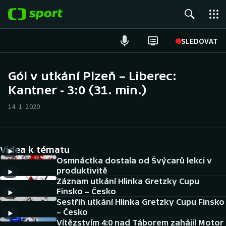
POPULÁRNÍ
SLEDOVAT
Fotbal
Gól v utkání Plzeň – Liberec:
Kantner - 3:0 (31. min.)
Hokej
14. 1. 2020
Tenis
Atletika
Videa k tématu
Cyklistika
Osmnáctka dostala od Švýcarů lekci v
produktivitě
Záznam utkání Hlinka Gretzky Cupu
DALŠÍ SPORTY
Finsko – Česko
Sestřih utkání Hlinka Gretzky Cupu Finsko
Americký fotbal
NEPŘEHLÉDNĚTE
– Česko
Vítězstvím 4:0 nad Táborem zahájil Motor