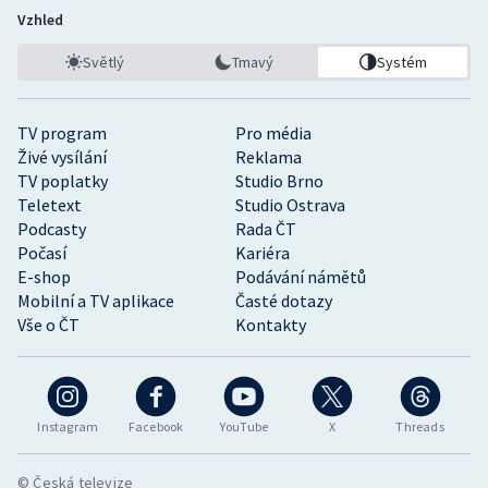
Vzhled
Světlý
Tmavý
Systém
TV program
Pro média
Živé vysílání
Reklama
TV poplatky
Studio Brno
Teletext
Studio Ostrava
Podcasty
Rada ČT
Počasí
Kariéra
E-shop
Podávání námětů
Mobilní a TV aplikace
Časté dotazy
Vše o ČT
Kontakty
Instagram
Facebook
YouTube
X
Threads
© Česká televize