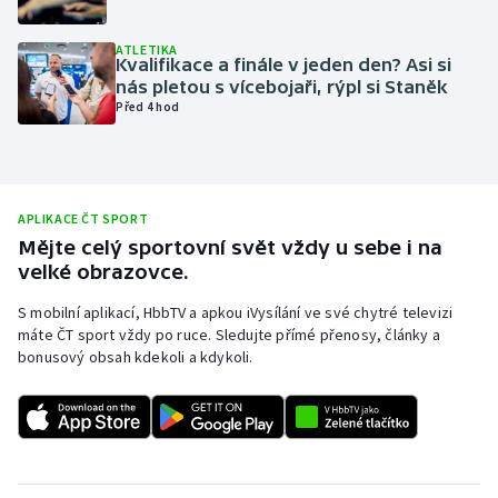
Olympijské hry
ATLETIKA
Kvalifikace a finále v jeden den? Asi si
Parasport
nás pletou s vícebojaři, rýpl si Staněk
Před 4 hod
Plavání
Plážový volejbal
APLIKACE ČT SPORT
Ragby
Mějte celý sportovní svět vždy u sebe i na
velké obrazovce.
Rychlobruslení
S mobilní aplikací, HbbTV a apkou iVysílání ve své chytré televizi
máte ČT sport vždy po ruce. Sledujte přímé přenosy, články a
Rychlostní kanoistika
bonusový obsah kdekoli a kdykoli.
Short track
Sportovní střelba