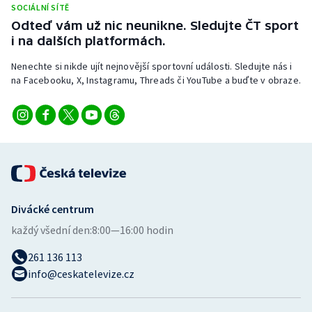
SOCIÁLNÍ SÍTĚ
Stolní tenis
Odteď vám už nic neunikne. Sledujte ČT sport
i na dalších platformách.
Triatlon
Nenechte si nikde ujít nejnovější sportovní události. Sledujte nás i
Veslování
na Facebooku, X, Instagramu, Threads či YouTube a buďte v obraze.
Vodní slalom
Volejbal
Ostatní
Divácké centrum
každý všední den:
8:00—16:00 hodin
261 136 113
info@ceskatelevize.cz