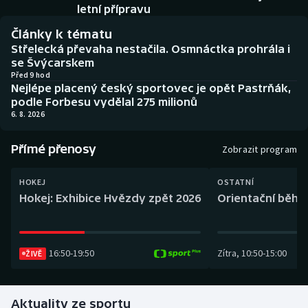
Baseball a softbal
Soutěže
letní přípravu
Články k tématu
Basketbal
Historické návraty
Střelecká převaha nestačila. Osmnáctka prohrála i
se Švýcarskem
Biatlon
Aplikace ČT sport
Před 9 hod
Nejlépe placený český sportovec je opět Pastrňák,
podle Forbesu vydělal 275 milionů
Boby a skeleton
AZ kvíz
6. 8. 2026
Box
Přímé přenosy
Zobrazit program
Curling
HOKEJ
OSTATNÍ
Hokej: Exhibice Hvězdy zpět 2026
Orientační běh: 
Dostihy
Florbal
16:50
-
19:50
Zítra
,
10:50
-
15:00
ŽIVĚ
Futsal
Aktuality ze sportu
Golf