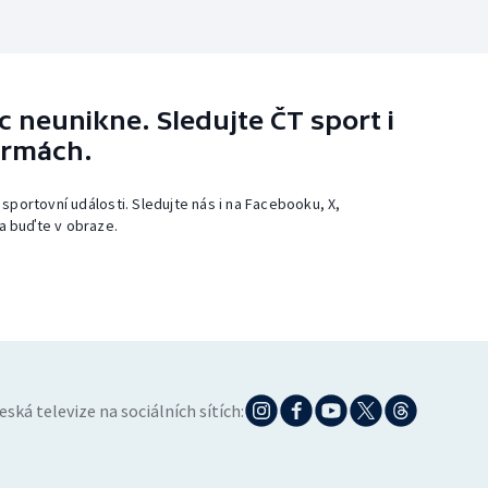
 neunikne. Sledujte ČT sport i
ormách.
 sportovní události. Sledujte nás i na Facebooku, X,
a buďte v obraze.
eská televize na sociálních sítích: