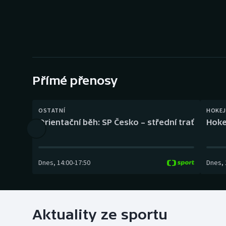
Curling
Dostihy
Florbal
Futsal
Přímé přenosy
Golf
OSTATNÍ
HOKEJ
Orientační běh: SP Česko – střední trať
Hoke
Gymnastika
Dnes
,
14:00
-
17:50
Dnes
,
Aktuality ze sportu