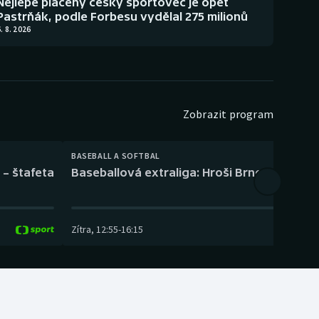
Nejlépe placený český sportovec je opět
Pastrňák, podle Forbesu vydělal 275 milionů
. 8. 2026
Zobrazit program
BASEBALL A SOFTBAL
 – štafeta
Baseballová extraliga: Hroši Brno – Eagles
Zítra
,
12:55
-
16:15