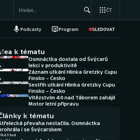
ČT
Podcasty
Program
SLEDOVAT
NEPŘEHLÉDNĚTE
Soutěže
idea k tématu
Osmnáctka dostala od Švýcarů
Historické návraty
lekci v produktivitě
Záznam utkání Hlinka Gretzky Cupu
Aplikace ČT sport
Finsko – Česko
Sestřih utkání Hlinka Gretzky Cupu
AZ kvíz
Finsko – Česko
Vítězstvím 4:0 nad Táborem zahájil
Motor letní přípravu
Články k tématu
Střelecká převaha nestačila. Osmnáctka
prohrála i se Švýcarskem
Před 3 hod