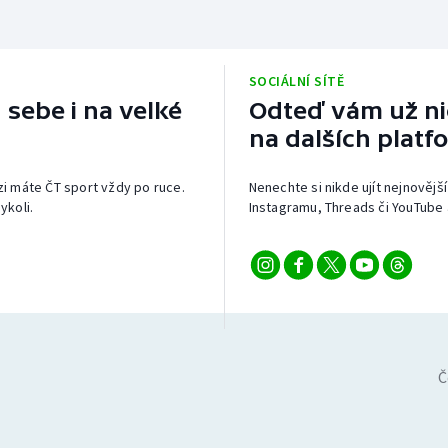
SOCIÁLNÍ SÍTĚ
 sebe i na velké
Odteď vám už nic
na dalších platf
izi máte ČT sport vždy po ruce.
Nenechte si nikde ujít nejnovější
ykoli.
Instagramu, Threads či YouTube 
Č