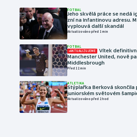
FOTBAL
Jeho skvělá práce se nedá i
zní na Infantinovu adresu. M
vyplouvá další skandál
Aktualizováno před 1 min
FOTBAL
Vítek definitiv
AKTUALIZUJEME
Manchester United, nově pa
Middlesbrough
Před 12 min
ATLETIKA
Stýplařka Berková skončila 
juniorském světovém šampi
Aktualizováno před 2 hod