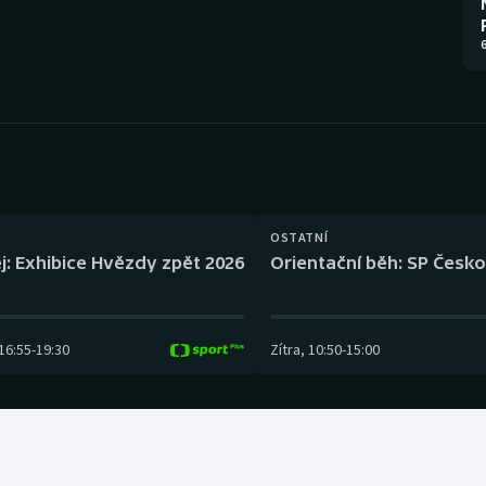
Moderní pětiboj
Triatlon
6
Motorsport
Veslování
Olympijské hry
Vodní slalom
Parasport
Volejbal
Plavání
Ostatní
OSTATNÍ
j: Exhibice Hvězdy zpět 2026
Orientační běh: SP Česko
Plážový volejbal
16:55
-
19:30
Zítra
,
10:50
-
15:00