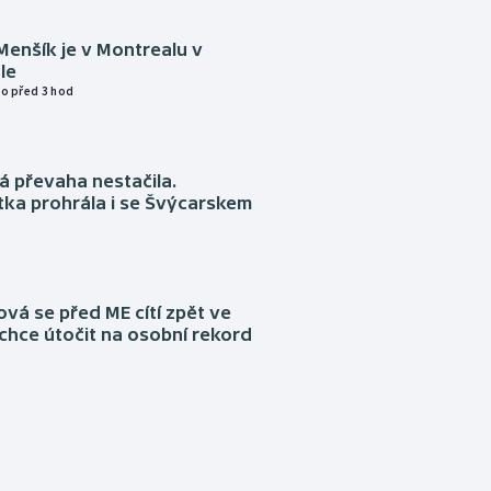
Menšík je v Montrealu v
le
o před 3 hod
á převaha nestačila.
ka prohrála i se Švýcarskem
á se před ME cítí zpět ve
chce útočit na osobní rekord