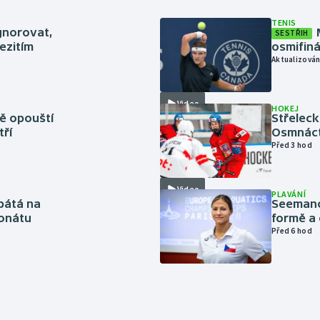
TENIS
gnorovat,
SESTŘIH
ezitím
osmifiná
Aktualizován
Video
HOKEJ
ně opouští
Střeleck
tří
Osmnáct
Před 3 hod
Video
PLAVÁNÍ
pátá na
Seemanov
onátu
formě a 
Před 6 hod