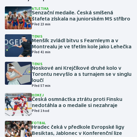
ATLETIKA
Senzační medaile. Česká smíšená
Gymnastika
štafeta získala na juniorském MS stříbro
Před 23 min
Házená
TENIS
Menšík zvládl bitvu s Fearnleym a v
Jezdectví
Montrealu je ve třetím kole jako Lehečka
Před 41 min
Judo
TENIS
Noskové ani Krejčíkové druhé kolo v
Krasobruslení
Torontu nevyšlo a s turnajem se v singlu
loučí
Před 57 min
Lezení
HOKEJ
Česká osmnáctka ztrátu proti Finsku
Lyže a snowboard
nedotáhla a o medaile si nezahraje
Před 1 hod
Moderní pětiboj
FOTBAL
Hradec čeká v předkole Evropské ligy
Motorsport
Besiktas, Jablonec v Konferenční lize