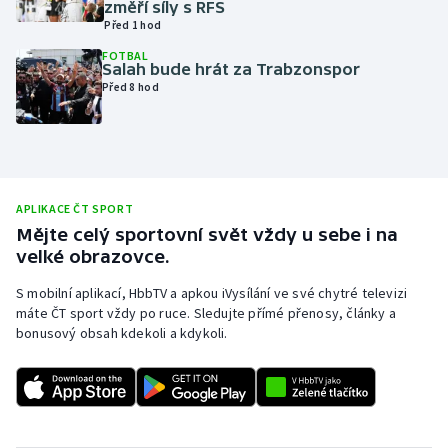
změří síly s RFS
Před 1 hod
Olympijské hry
FOTBAL
Salah bude hrát za Trabzonspor
Parasport
Před 8 hod
Plavání
Plážový volejbal
APLIKACE ČT SPORT
Ragby
Mějte celý sportovní svět vždy u sebe i na
velké obrazovce.
Rychlobruslení
S mobilní aplikací, HbbTV a apkou iVysílání ve své chytré televizi
máte ČT sport vždy po ruce. Sledujte přímé přenosy, články a
Rychlostní kanoistika
bonusový obsah kdekoli a kdykoli.
Short track
Sportovní střelba