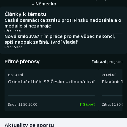
Baseball a softbal
Soutěže
– Německo
Články k tématu
Basketbal
Historické návraty
Česká osmnáctka ztrátu proti Finsku nedotáhla a o
medaile si nezahraje
Biatlon
Aplikace ČT sport
Před 1 hod
Nová smlouva? Tím práce pro mě vůbec nekončí,
spíš naopak začíná, tvrdí Vladař
Boby a skeleton
AZ kvíz
Před 15 hod
Box
Přímé přenosy
Zobrazit program
Curling
OSTATNÍ
PLAVÁNÍ
Orientační běh: SP Česko – dlouhá trať
Plavání: TK
Dostihy
Florbal
Dnes
,
11:50
-
16:00
Zítra
,
12:30
-
13:
Futsal
Aktuality ze sportu
Golf