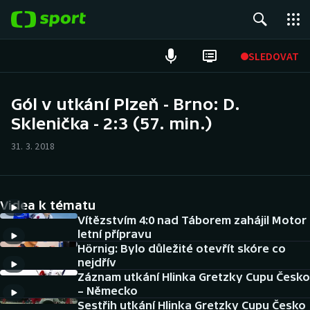
POPULÁRNÍ
SLEDOVAT
Fotbal
Gól v utkání Plzeň - Brno: D.
Sklenička - 2:3 (57. min.)
Hokej
31. 3. 2018
Tenis
Atletika
Videa k tématu
Cyklistika
Vítězstvím 4:0 nad Táborem zahájil Motor
letní přípravu
Hörnig: Bylo důležité otevřít skóre co
DALŠÍ SPORTY
nejdřív
Záznam utkání Hlinka Gretzky Cupu Česko
Americký fotbal
NEPŘEHLÉDNĚTE
– Německo
Sestřih utkání Hlinka Gretzky Cupu Česko