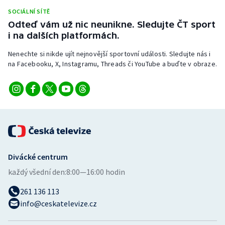
Stolní tenis
SOCIÁLNÍ SÍTĚ
Odteď vám už nic neunikne. Sledujte ČT sport
Triatlon
i na dalších platformách.
Nenechte si nikde ujít nejnovější sportovní události. Sledujte nás i
Veslování
na Facebooku, X, Instagramu, Threads či YouTube a buďte v obraze.
Vodní slalom
Volejbal
Ostatní
Divácké centrum
každý všední den:
8:00—16:00 hodin
261 136 113
info@ceskatelevize.cz