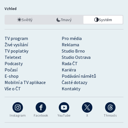
Vzhled
Světlý
Tmavý
Systém
TV program
Pro média
Živé vysílání
Reklama
TV poplatky
Studio Brno
Teletext
Studio Ostrava
Podcasty
Rada ČT
Počasí
Kariéra
E-shop
Podávání námětů
Mobilní a TV aplikace
Časté dotazy
Vše o ČT
Kontakty
Instagram
Facebook
YouTube
X
Threads