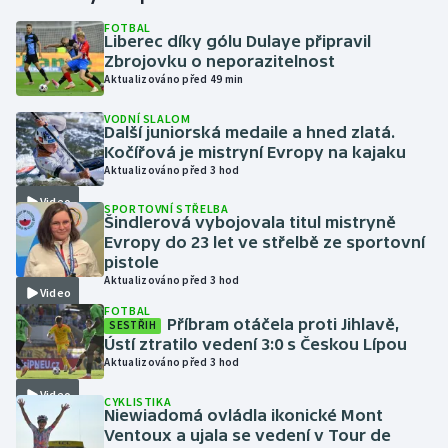
FOTBAL
Liberec díky gólu Dulaye připravil
Gymnastika
Zbrojovku o neporazitelnost
Aktualizováno před 49 min
Házená
VODNÍ SLALOM
Další juniorská medaile a hned zlatá.
Jezdectví
Kočířová je mistryní Evropy na kajaku
Aktualizováno před 3 hod
Judo
Video
SPORTOVNÍ STŘELBA
Šindlerová vybojovala titul mistryně
Krasobruslení
Evropy do 23 let ve střelbě ze sportovní
pistole
Aktualizováno před 3 hod
Lezení
Video
FOTBAL
Příbram otáčela proti Jihlavě,
SESTŘIH
Lyže a snowboard
Ústí ztratilo vedení 3:0 s Českou Lípou
Aktualizováno před 3 hod
Moderní pětiboj
Video
CYKLISTIKA
Niewiadomá ovládla ikonické Mont
Motorsport
Ventoux a ujala se vedení v Tour de