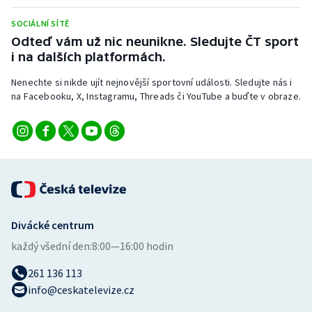
Stolní tenis
SOCIÁLNÍ SÍTĚ
Odteď vám už nic neunikne. Sledujte ČT sport
Triatlon
i na dalších platformách.
Veslování
Nenechte si nikde ujít nejnovější sportovní události. Sledujte nás i
na Facebooku, X, Instagramu, Threads či YouTube a buďte v obraze.
Vodní slalom
Volejbal
Ostatní
Divácké centrum
každý všední den:
8:00—16:00 hodin
261 136 113
info@ceskatelevize.cz