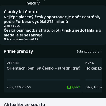
Baseball a softbal
Soutěže
nejdřív
Články k tématu
Basketbal
Historické návraty
Nejlépe placený český sportovec je opět Pastrňák,
podle Forbesu vydělal 275 milionů
Biatlon
Aplikace ČT sport
Včera v 11:56
Česká osmnáctka ztrátu proti Finsku nedotáhla a o
medaile si nezahraje
Boby a skeleton
AZ kvíz
Aktualizováno včera v 09:23
Box
Přímé přenosy
Zobrazit program
Curling
OSTATNÍ
HOKEJ
Orientační běh: SP Česko – střední trať
Hokej: Exh
Dostihy
Florbal
Zítra
,
14:00
-
17:50
Zítra
,
16:55
-
19
Futsal
Aktuality ze sportu
Golf