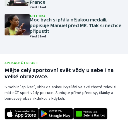
France
Před 5 hod
Olympijské hry
ATLETIKA
Moc bych si přála nějakou medaili,
Parasport
popisuje Manuel před ME. Tlak si nechce
připustit
Plavání
Před 5 hod
Plážový volejbal
Ragby
APLIKACE ČT SPORT
Mějte celý sportovní svět vždy u sebe i na
velké obrazovce.
Rychlobruslení
S mobilní aplikací, HbbTV a apkou iVysílání ve své chytré televizi
Rychlostní kanoistika
máte ČT sport vždy po ruce. Sledujte přímé přenosy, články a
bonusový obsah kdekoli a kdykoli.
Short track
Sportovní střelba