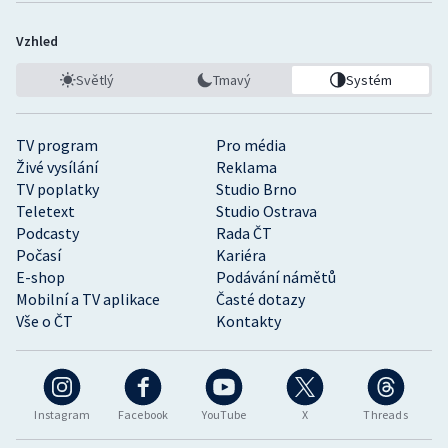
Vzhled
Světlý
Tmavý
Systém
TV program
Pro média
Živé vysílání
Reklama
TV poplatky
Studio Brno
Teletext
Studio Ostrava
Podcasty
Rada ČT
Počasí
Kariéra
E-shop
Podávání námětů
Mobilní a TV aplikace
Časté dotazy
Vše o ČT
Kontakty
Instagram
Facebook
YouTube
X
Threads