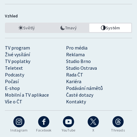
Vzhled
Světlý
Tmavý
Systém
TV program
Pro média
Živé vysílání
Reklama
TV poplatky
Studio Brno
Teletext
Studio Ostrava
Podcasty
Rada ČT
Počasí
Kariéra
E-shop
Podávání námětů
Mobilní a TV aplikace
Časté dotazy
Vše o ČT
Kontakty
Instagram
Facebook
YouTube
X
Threads