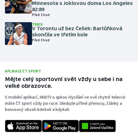
Minnesota s Joklovou doma Los Angeles
Olympijské hry
82:89
Před 3 hod
Parasport
TENIS
V Torontu už bez Češek: Bartůňková
skončila ve třetím kole
Plavání
Před 3 hod
Plážový volejbal
Ragby
APLIKACE ČT SPORT
Mějte celý sportovní svět vždy u sebe i na
Rychlobruslení
velké obrazovce.
S mobilní aplikací, HbbTV a apkou iVysílání ve své chytré televizi
Rychlostní kanoistika
máte ČT sport vždy po ruce. Sledujte přímé přenosy, články a
bonusový obsah kdekoli a kdykoli.
Short track
Sportovní střelba