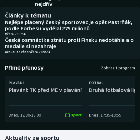
Baseball a softbal
Soutěže
nejdřív
Články k tématu
Basketbal
Historické návraty
Nejlépe placený český sportovec je opět Pastrňák,
podle Forbesu vydělal 275 milionů
Biatlon
Aplikace ČT sport
Včera v 11:56
Česká osmnáctka ztrátu proti Finsku nedotáhla a o
medaile si nezahraje
Boby a skeleton
AZ kvíz
Aktualizováno včera v 09:23
Box
Přímé přenosy
Zobrazit program
Curling
PLAVÁNÍ
FOTBAL
Plavání: TK před ME v plavání
Druhá fotbalová liga
Dostihy
Florbal
Dnes
,
12:30
-
13:00
Dnes
,
17:35
-
19:55
Futsal
Aktuality ze sportu
Golf