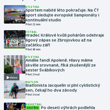
ATLETIKA
Sportem nabité léto pokračuje. Na ČT
Gymnastika
sport sledujte evropské šampionáty i
kontinuální studio
Házená
Před 22 min
FOTBAL
Jezdectví
Hradec Králové kvůli pohárům odehraje
ligový zápas se Zbrojovkou až na
začátku září
Judo
Před 48 min
ATLETIKA
Krasobruslení
Amálie fandí Apoleně. Hlavy máme
skvěle srovnané, říká zkušenější ze
Lezení
sester Švábíkových
Před 1 hod
Video
Lyže a snowboard
BIATLON
Biatlonista Jacquelin si plní cyklistický
sen, čekají ho dva závody
Moderní pětiboj
Před 1 hod
BASKETBAL
Motorsport
Po deseti výhrách podlehla
SESTŘIH