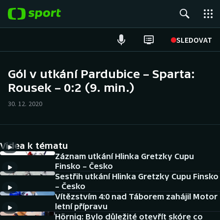
POPULÁRNÍ
SLEDOVAT
Fotbal
Gól v utkání Pardubice – Sparta:
Rousek – 0:2 (9. min.)
Hokej
30. 12. 2020
Tenis
Atletika
Videa k tématu
Cyklistika
Záznam utkání Hlinka Gretzky Cupu
Finsko – Česko
Sestřih utkání Hlinka Gretzky Cupu Finsko
DALŠÍ SPORTY
– Česko
Vítězstvím 4:0 nad Táborem zahájil Motor
Americký fotbal
NEPŘEHLÉDNĚTE
letní přípravu
Hörnig: Bylo důležité otevřít skóre co