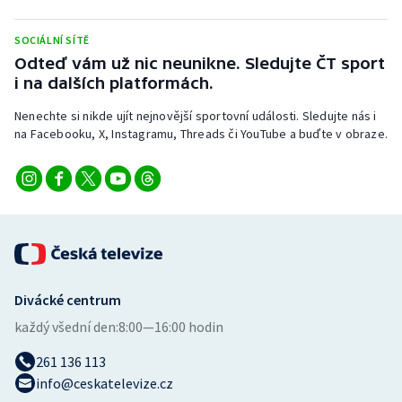
Stolní tenis
SOCIÁLNÍ SÍTĚ
Triatlon
Odteď vám už nic neunikne. Sledujte ČT sport
i na dalších platformách.
Veslování
Nenechte si nikde ujít nejnovější sportovní události. Sledujte nás i
na Facebooku, X, Instagramu, Threads či YouTube a buďte v obraze.
Vodní slalom
Volejbal
Ostatní
Divácké centrum
každý všední den:
8:00—16:00 hodin
261 136 113
info@ceskatelevize.cz