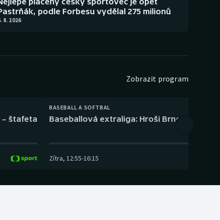
Nejlépe placený český sportovec je opět
Pastrňák, podle Forbesu vydělal 275 milionů
. 8. 2026
Zobrazit program
BASEBALL A SOFTBAL
 – štafeta
Baseballová extraliga: Hroši Brno – Eagles
Zítra
,
12:55
-
16:15