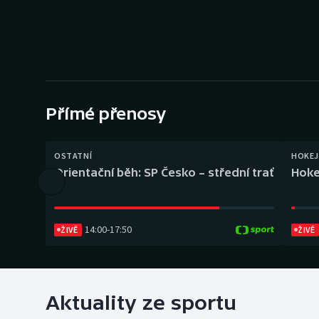
Curling
Dostihy
Florbal
Futsal
Přímé přenosy
Golf
OSTATNÍ
HOKEJ
Orientační běh: SP Česko – střední trať
Hoke
Gymnastika
14:00
-
17:50
ŽIVĚ
ŽIVĚ
Aktuality ze sportu