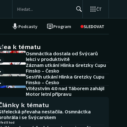
ČT
Podcasty
Program
SLEDOVAT
NEPŘEHLÉDNĚTE
Soutěže
idea k tématu
Osmnáctka dostala od Švýcarů
Historické návraty
lekci v produktivitě
Záznam utkání Hlinka Gretzky Cupu
Aplikace ČT sport
Finsko – Česko
Sestřih utkání Hlinka Gretzky Cupu
AZ kvíz
Finsko – Česko
Vítězstvím 4:0 nad Táborem zahájil
Motor letní přípravu
Články k tématu
Střelecká převaha nestačila. Osmnáctka
prohrála i se Švýcarskem
Před 8 hod