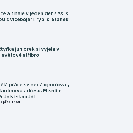
ce a finále v jeden den? Asi si
ou s vícebojaři, rýpl si Staněk
tyřka juniorek si vyjela v
 světové stříbro
ělá práce se nedá ignorovat,
nfantinovu adresu. Mezitím
 další skandál
o před 4 hod