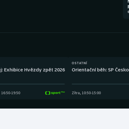
Moderní pětiboj
Triatlon
6
Motorsport
Veslování
Olympijské hry
Vodní slalom
Parasport
Volejbal
Plavání
Ostatní
OSTATNÍ
j: Exhibice Hvězdy zpět 2026
Orientační běh: SP Česko
Plážový volejbal
16:50
-
19:50
Zítra
,
10:50
-
15:00