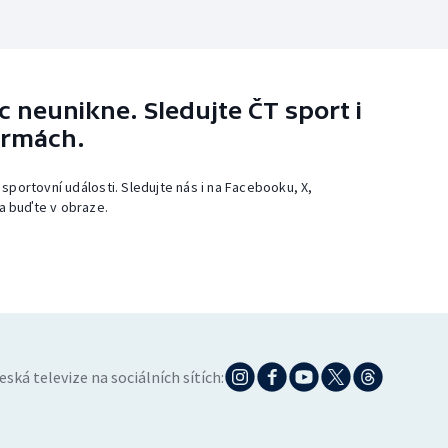
 neunikne. Sledujte ČT sport i
ormách.
 sportovní události. Sledujte nás i na Facebooku, X,
a buďte v obraze.
eská televize na sociálních sítích: