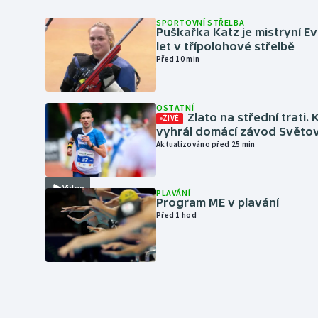
SPORTOVNÍ STŘELBA
Puškařka Katz je mistryní E
let v třípolohové střelbě
Před 10 min
OSTATNÍ
Zlato na střední trati. 
ŽIVĚ
vyhrál domácí závod Světo
Aktualizováno před 25 min
Video
PLAVÁNÍ
Program ME v plavání
Před 1 hod