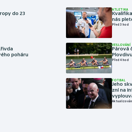
ATLETIKA
vropy do 23
Kvalifika
nás plet
Před 3 hod
VESLOVÁNÍ
Křivda
Párová č
vého poháru
Plovdivu
Před 4 hod
FOTBAL
Jeho skv
zní na I
vyplouvá
Aktualizován