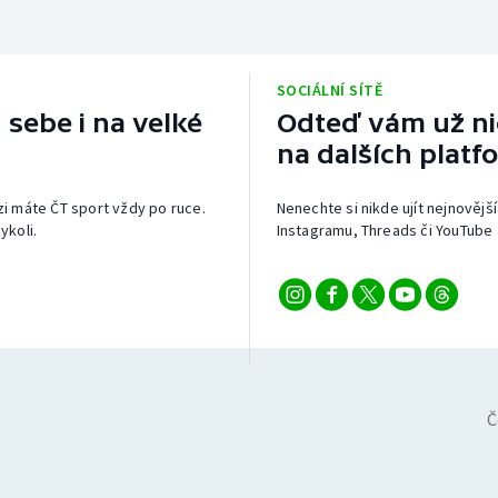
SOCIÁLNÍ SÍTĚ
 sebe i na velké
Odteď vám už nic
na dalších platf
izi máte ČT sport vždy po ruce.
Nenechte si nikde ujít nejnovější
ykoli.
Instagramu, Threads či YouTube 
Č