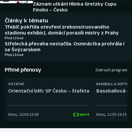
Baseball a softbal
Soutěže
Záznam utkání Hlinka Gretzky Cupu
Finsko – Česko
Basketbal
Historické návraty
Články k tématu
Třebíč pokřtila otevření zrekonstruovaného
Biatlon
Aplikace ČT sport
stadionu exhibicí, domácí porazili mistry z Prahy
Před 12 hod
Střelecká převaha nestačila. Osmnáctka prohrála i
Boby a skeleton
AZ kvíz
se Švýcarskem
Před 23 hod
Box
Přímé přenosy
Zobrazit program
Curling
OSTATNÍ
BASEBALL A SOFTBA
Dostihy
Orientační běh: SP Česko – štafeta
Baseballová ex
Florbal
Dnes
,
10:50
-
15:00
Dnes
,
12:55
-
16:15
Futsal
Golf