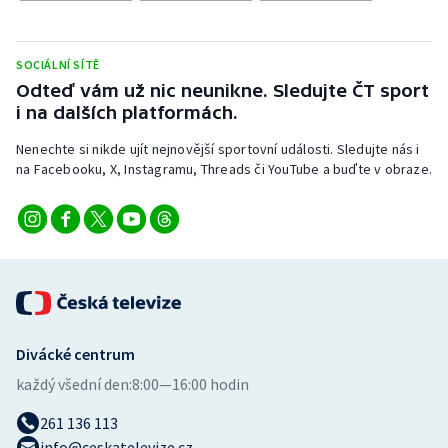
Stolní tenis
Triatlon
SOCIÁLNÍ SÍTĚ
Odteď vám už nic neunikne. Sledujte ČT sport
Veslování
i na dalších platformách.
Nenechte si nikde ujít nejnovější sportovní události. Sledujte nás i
Vodní slalom
na Facebooku, X, Instagramu, Threads či YouTube a buďte v obraze.
Volejbal
Ostatní
Divácké centrum
každý všední den:
8:00—16:00 hodin
261 136 113
info@ceskatelevize.cz