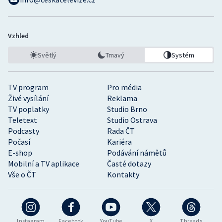
Vzhled
Světlý
Tmavý
Systém
TV program
Pro média
Živé vysílání
Reklama
TV poplatky
Studio Brno
Teletext
Studio Ostrava
Podcasty
Rada ČT
Počasí
Kariéra
E-shop
Podávání námětů
Mobilní a TV aplikace
Časté dotazy
Vše o ČT
Kontakty
Instagram
Facebook
YouTube
X
Threads