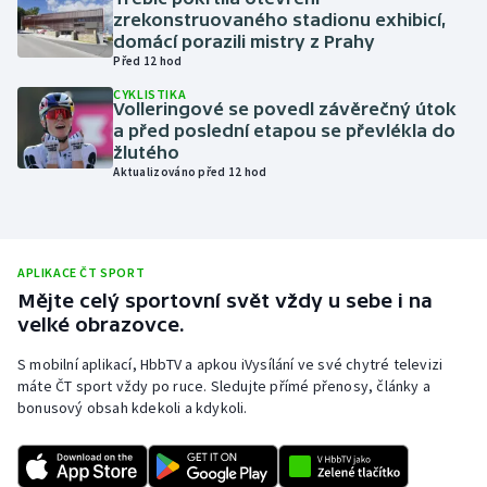
zrekonstruovaného stadionu exhibicí,
Olympijské hry
domácí porazili mistry z Prahy
Před 12 hod
Parasport
CYKLISTIKA
Volleringové se povedl závěrečný útok
a před poslední etapou se převlékla do
Plavání
žlutého
Aktualizováno před 12 hod
Plážový volejbal
Ragby
APLIKACE ČT SPORT
Rychlobruslení
Mějte celý sportovní svět vždy u sebe i na
velké obrazovce.
Rychlostní kanoistika
S mobilní aplikací, HbbTV a apkou iVysílání ve své chytré televizi
máte ČT sport vždy po ruce. Sledujte přímé přenosy, články a
Short track
bonusový obsah kdekoli a kdykoli.
Sportovní střelba