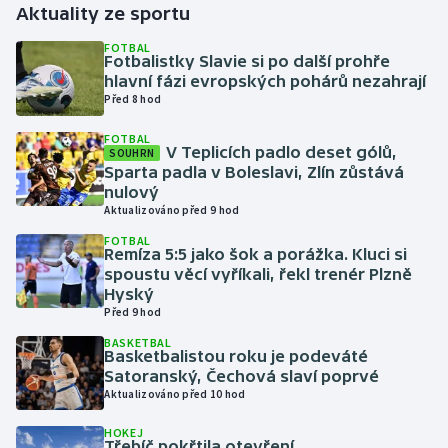
Aktuality ze sportu
Gymnastika
FOTBAL
Fotbalistky Slavie si po další prohře
hlavní fázi evropských pohárů nezahrají
Házená
Před 8 hod
FOTBAL
Jezdectví
V Teplicích padlo deset gólů,
SOUHRN
Sparta padla v Boleslavi, Zlín zůstává
Judo
nulový
Aktualizováno před 9 hod
Krasobruslení
FOTBAL
Remíza 5:5 jako šok a porážka. Kluci si
spoustu věcí vyříkali, řekl trenér Plzně
Lezení
Hyský
Před 9 hod
Lyže a snowboard
BASKETBAL
Basketbalistou roku je podeváté
Satoranský, Čechová slaví poprvé
Moderní pětiboj
Aktualizováno před 10 hod
Motorsport
HOKEJ
Třebíč pokřtila otevření