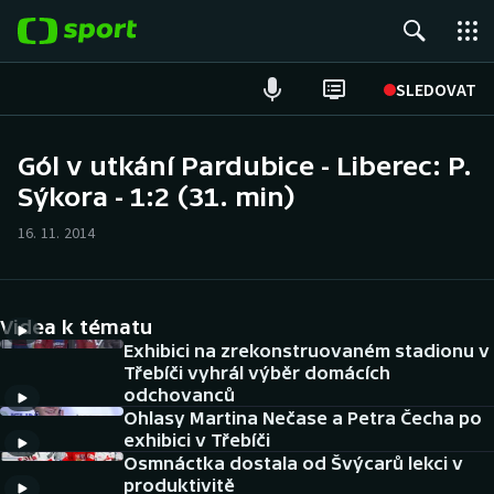
POPULÁRNÍ
SLEDOVAT
Fotbal
Gól v utkání Pardubice - Liberec: P.
Sýkora - 1:2 (31. min)
Hokej
16. 11. 2014
Tenis
Atletika
Videa k tématu
Cyklistika
Exhibici na zrekonstruovaném stadionu v
Třebíči vyhrál výběr domácích
odchovanců
DALŠÍ SPORTY
Ohlasy Martina Nečase a Petra Čecha po
exhibici v Třebíči
Americký fotbal
NEPŘEHLÉDNĚTE
Osmnáctka dostala od Švýcarů lekci v
produktivitě