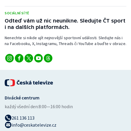
Stolní tenis
SOCIÁLNÍ SÍTĚ
Triatlon
Odteď vám už nic neunikne. Sledujte ČT sport
i na dalších platformách.
Veslování
Nenechte si nikde ujít nejnovější sportovní události. Sledujte nás i
na Facebooku, X, Instagramu, Threads či YouTube a buďte v obraze.
Vodní slalom
Volejbal
Ostatní
Divácké centrum
každý všední den:
8:00—16:00 hodin
261 136 113
info@ceskatelevize.cz