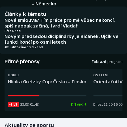
Baseball a softbal
Soutěže
– Německo
Články k tématu
Basketbal
Historické návraty
Nová smlouva? Tím práce pro mě vůbec nekončí,
spíš naopak začíná, tvrdí Vladař
Biatlon
Aplikace ČT sport
Před 6 hod
Novým předsedou diciplinárky je Bičánek. Ujčík ve
funkci končí po osmi letech
Boby a skeleton
AZ kvíz
Aktualizováno před 7 hod
Box
Přímé přenosy
Zobrazit program
Curling
HOKEJ
OSTATNÍ
Hlinka Gretzky Cup: Česko – Finsko
Orientační běh
Dostihy
Florbal
23:03
-
01:43
Dnes
,
11:50
-
16:00
ŽIVĚ
Futsal
Aktuality ze sportu
Golf