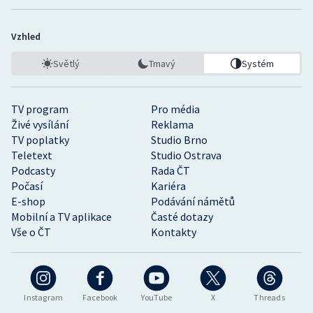
Vzhled
Světlý
Tmavý
Systém
TV program
Pro média
Živé vysílání
Reklama
TV poplatky
Studio Brno
Teletext
Studio Ostrava
Podcasty
Rada ČT
Počasí
Kariéra
E-shop
Podávání námětů
Mobilní a TV aplikace
Časté dotazy
Vše o ČT
Kontakty
Instagram
Facebook
YouTube
X
Threads