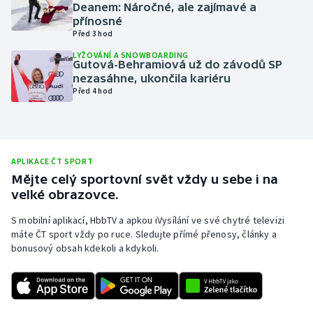
Deanem: Náročné, ale zajímavé a
Olympijské hry
přínosné
Před 3 hod
Parasport
LYŽOVÁNÍ A SNOWBOARDING
Gutová-Behramiová už do závodů SP
nezasáhne, ukončila kariéru
Plavání
Před 4 hod
Plážový volejbal
Ragby
APLIKACE ČT SPORT
Mějte celý sportovní svět vždy u sebe i na
Rychlobruslení
velké obrazovce.
S mobilní aplikací, HbbTV a apkou iVysílání ve své chytré televizi
Rychlostní kanoistika
máte ČT sport vždy po ruce. Sledujte přímé přenosy, články a
bonusový obsah kdekoli a kdykoli.
Short track
Sportovní střelba