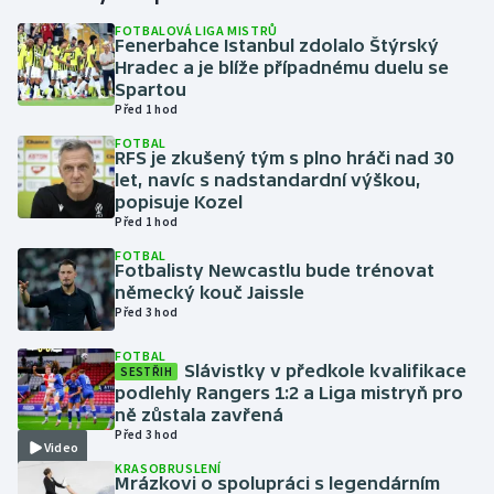
FOTBALOVÁ LIGA MISTRŮ
Fenerbahce Istanbul zdolalo Štýrský
Gymnastika
Hradec a je blíže případnému duelu se
Spartou
Házená
Před 1 hod
FOTBAL
Jezdectví
RFS je zkušený tým s plno hráči nad 30
let, navíc s nadstandardní výškou,
popisuje Kozel
Judo
Před 1 hod
FOTBAL
Krasobruslení
Fotbalisty Newcastlu bude trénovat
německý kouč Jaissle
Lezení
Před 3 hod
FOTBAL
Lyže a snowboard
Slávistky v předkole kvalifikace
SESTŘIH
podlehly Rangers 1:2 a Liga mistryň pro
ně zůstala zavřená
Moderní pětiboj
Před 3 hod
Video
KRASOBRUSLENÍ
Motorsport
Mrázkovi o spolupráci s legendárním