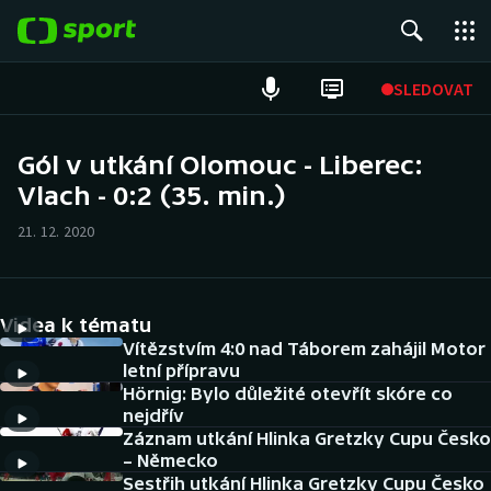
POPULÁRNÍ
SLEDOVAT
Fotbal
Gól v utkání Olomouc - Liberec:
Vlach - 0:2 (35. min.)
Hokej
21. 12. 2020
Tenis
Atletika
Videa k tématu
Cyklistika
Vítězstvím 4:0 nad Táborem zahájil Motor
letní přípravu
Hörnig: Bylo důležité otevřít skóre co
DALŠÍ SPORTY
nejdřív
Záznam utkání Hlinka Gretzky Cupu Česko
Americký fotbal
NEPŘEHLÉDNĚTE
– Německo
Sestřih utkání Hlinka Gretzky Cupu Česko