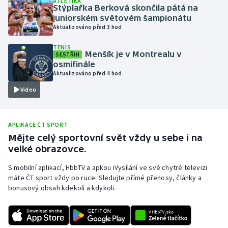
ATLETIKA
Stýplařka Berková skončila pátá na
Olympijské hry
juniorském světovém šampionátu
Aktualizováno před 3 hod
Parasport
TENIS
Menšík je v Montrealu v
SESTŘIH
Plavání
osmifinále
Aktualizováno před 4 hod
Plážový volejbal
Video
Ragby
APLIKACE ČT SPORT
Rychlobruslení
Mějte celý sportovní svět vždy u sebe i na
velké obrazovce.
Rychlostní kanoistika
S mobilní aplikací, HbbTV a apkou iVysílání ve své chytré televizi
máte ČT sport vždy po ruce. Sledujte přímé přenosy, články a
Short track
bonusový obsah kdekoli a kdykoli.
Sportovní střelba