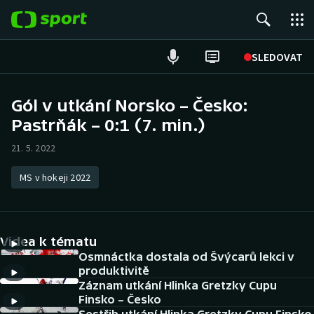
POPULÁRNÍ
SLEDOVAT
Fotbal
Gól v utkání Norsko – Česko:
Pastrňák – 0:1 (7. min.)
Hokej
21. 5. 2022
Tenis
MS v hokeji 2022
Atletika
Cyklistika
Videa k tématu
DALŠÍ SPORTY
Osmnáctka dostala od Švýcarů lekci v
produktivitě
Záznam utkání Hlinka Gretzky Cupu
Americký fotbal
NEPŘEHLÉDNĚTE
Finsko – Česko