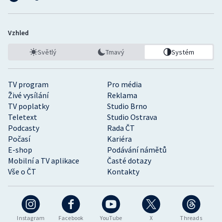
Vzhled
Světlý
Tmavý
Systém
TV program
Pro média
Živé vysílání
Reklama
TV poplatky
Studio Brno
Teletext
Studio Ostrava
Podcasty
Rada ČT
Počasí
Kariéra
E-shop
Podávání námětů
Mobilní a TV aplikace
Časté dotazy
Vše o ČT
Kontakty
Instagram
Facebook
YouTube
X
Threads