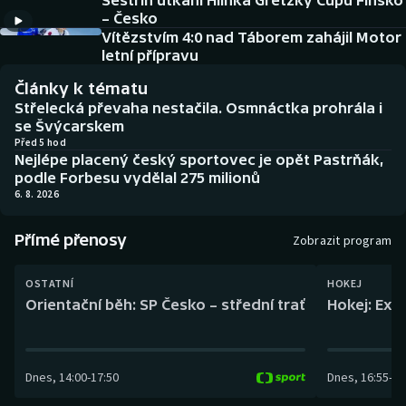
Sestřih utkání Hlinka Gretzky Cupu Finsko
Baseball a softbal
Soutěže
– Česko
Vítězstvím 4:0 nad Táborem zahájil Motor
Basketbal
Historické návraty
letní přípravu
Články k tématu
Biatlon
Aplikace ČT sport
Střelecká převaha nestačila. Osmnáctka prohrála i
se Švýcarskem
Boby a skeleton
AZ kvíz
Před 5 hod
Nejlépe placený český sportovec je opět Pastrňák,
podle Forbesu vydělal 275 milionů
Box
6. 8. 2026
Curling
Přímé přenosy
Zobrazit program
Dostihy
OSTATNÍ
HOKEJ
Orientační běh: SP Česko – střední trať
Hokej: Exh
Florbal
Futsal
Dnes
,
14:00
-
17:50
Dnes
,
16:55
-
19
Golf