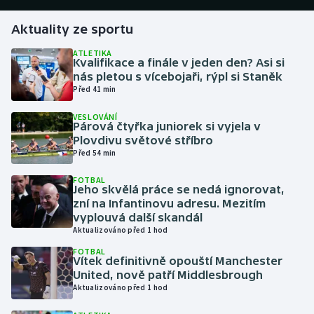
Aktuality ze sportu
Gymnastika
ATLETIKA
Kvalifikace a finále v jeden den? Asi si
Házená
nás pletou s vícebojaři, rýpl si Staněk
Před 41 min
Jezdectví
VESLOVÁNÍ
Párová čtyřka juniorek si vyjela v
Judo
Plovdivu světové stříbro
Před 54 min
Krasobruslení
FOTBAL
Jeho skvělá práce se nedá ignorovat,
Lezení
zní na Infantinovu adresu. Mezitím
vyplouvá další skandál
Aktualizováno před 1 hod
Lyže a snowboard
FOTBAL
Vítek definitivně opouští Manchester
Moderní pětiboj
United, nově patří Middlesbrough
Aktualizováno před 1 hod
Motorsport