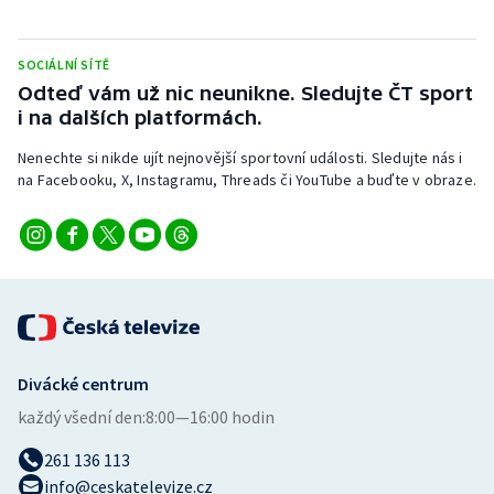
Stolní tenis
SOCIÁLNÍ SÍTĚ
Triatlon
Odteď vám už nic neunikne. Sledujte ČT sport
i na dalších platformách.
Veslování
Nenechte si nikde ujít nejnovější sportovní události. Sledujte nás i
Vodní slalom
na Facebooku, X, Instagramu, Threads či YouTube a buďte v obraze.
Volejbal
Ostatní
Divácké centrum
každý všední den:
8:00—16:00 hodin
261 136 113
info@ceskatelevize.cz