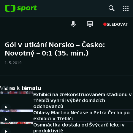
POPULÁRNÍ
SLEDOVAT
Fotbal
Gól v utkání Norsko – Česko:
Novotný – 0:1 (35. min.)
Hokej
1. 5. 2019
Tenis
Atletika
Videa k tématu
Cyklistika
Exhibici na zrekonstruovaném stadionu v
Třebíči vyhrál výběr domácích
odchovanců
DALŠÍ SPORTY
Ohlasy Martina Nečase a Petra Čecha po
exhibici v Třebíči
Americký fotbal
NEPŘEHLÉDNĚTE
Osmnáctka dostala od Švýcarů lekci v
produktivitě