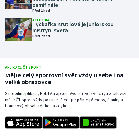
osmifinále
Olympijské hry
Před 1 hod
ATLETIKA
Parasport
Tyčkařka Krutilová je juniorskou
mistryní světa
Před 2 hod
Plavání
Plážový volejbal
APLIKACE ČT SPORT
Ragby
Mějte celý sportovní svět vždy u sebe i na
velké obrazovce.
Rychlobruslení
S mobilní aplikací, HbbTV a apkou iVysílání ve své chytré televizi
Rychlostní kanoistika
máte ČT sport vždy po ruce. Sledujte přímé přenosy, články a
bonusový obsah kdekoli a kdykoli.
Short track
Sportovní střelba