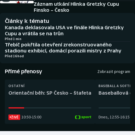
Baseball a softbal
Soutěže
Záznam utkání Hlinka Gretzky Cupu
Finsko – Česko
Basketbal
Historické návraty
Články k tématu
Kanada deklasovala USA ve finále Hlinka Gretzky
Biatlon
Aplikace ČT sport
Cupu a vrátila se na trůn
Před 1 min
Třebíč pokřtila otevření zrekonstruovaného
Boby a skeleton
AZ kvíz
stadionu exhibicí, domácí porazili mistry z Prahy
Před 16 hod
Box
Přímé přenosy
Zobrazit program
Curling
OSTATNÍ
BASEBALL A SOFTBA
Dostihy
Orientační běh: SP Česko – štafeta
Baseballová ex
Florbal
10:50
-
15:00
Dnes
,
12:55
-
16:15
ŽIVĚ
Futsal
Golf