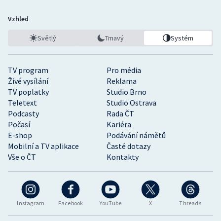
Vzhled
Světlý
Tmavý
Systém
TV program
Pro média
Živé vysílání
Reklama
TV poplatky
Studio Brno
Teletext
Studio Ostrava
Podcasty
Rada ČT
Počasí
Kariéra
E-shop
Podávání námětů
Mobilní a TV aplikace
Časté dotazy
Vše o ČT
Kontakty
Instagram
Facebook
YouTube
X
Threads