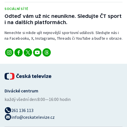
Stolní tenis
SOCIÁLNÍ SÍTĚ
Odteď vám už nic neunikne. Sledujte ČT sport
Triatlon
i na dalších platformách.
Veslování
Nenechte si nikde ujít nejnovější sportovní události. Sledujte nás i
na Facebooku, X, Instagramu, Threads či YouTube a buďte v obraze.
Vodní slalom
Volejbal
Ostatní
Divácké centrum
každý všední den:
8:00—16:00 hodin
261 136 113
info@ceskatelevize.cz