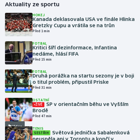
Aktuality ze sportu
Gymnastika
HOKEJ
Kanada deklasovala USA ve finále Hlinka
Gretzky Cupu a vrátila se na trůn
Házená
Před 1 min
FOTBAL
Jezdectví
Kritici šíří dezinformace, Infantina
nedáme, hlásí FIFA
Judo
Před 15 min
FOTBAL
Krasobruslení
Druhá porážka na startu sezony je v boji
o titul problém, připustil Priske
Před 31 min
Lezení
OSTATNÍ
Lyže a snowboard
SP v orientačním běhu ve Vyšším
ŽIVĚ
Brodě
Před 47 min
Moderní pětiboj
Video
TENIS
Světová jednička Sabalenková
SESTŘIH
Motorsport
neuspěla ani v Torontu a končí v