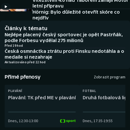
Vítězstvím 4:0 nad Táborem zahájil Motor
Baseball a softbal
Soutěže
letní přípravu
Hörnig: Bylo důležité otevřít skóre co
Basketbal
Historické návraty
nejdřív
Články k tématu
Biatlon
Aplikace ČT sport
Nejlépe placený český sportovec je opět Pastrňák,
podle Forbesu vydělal 275 milionů
Boby a skeleton
AZ kvíz
Před 19 hod
Česká osmnáctka ztrátu proti Finsku nedotáhla a o
medaile si nezahraje
Box
Aktualizováno před 22 hod
Curling
Přímé přenosy
Zobrazit program
Dostihy
PLAVÁNÍ
FOTBAL
Plavání: TK před ME v plavání
Druhá fotbalová liga
Florbal
Futsal
Dnes
,
12:30
-
13:00
Dnes
,
17:35
-
19:55
Golf