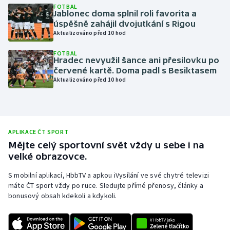
FOTBAL
Jablonec doma splnil roli favorita a
Olympijské hry
úspěšně zahájil dvojutkání s Rigou
Aktualizováno před 10 hod
Parasport
FOTBAL
Hradec nevyužil šance ani přesilovku po
Plavání
červené kartě. Doma padl s Besiktasem
Aktualizováno před 10 hod
Plážový volejbal
Ragby
APLIKACE ČT SPORT
Rychlobruslení
Mějte celý sportovní svět vždy u sebe i na
velké obrazovce.
Rychlostní kanoistika
S mobilní aplikací, HbbTV a apkou iVysílání ve své chytré televizi
máte ČT sport vždy po ruce. Sledujte přímé přenosy, články a
Short track
bonusový obsah kdekoli a kdykoli.
Sportovní střelba