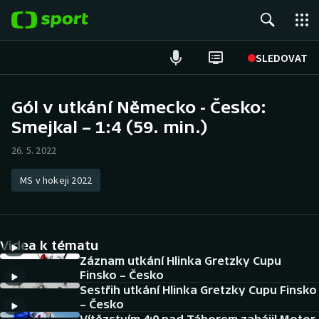
POPULÁRNÍ
SLEDOVAT
Fotbal
Gól v utkání Německo - Česko:
Smejkal – 1:4 (59. min.)
Hokej
26. 5. 2022
Tenis
MS v hokeji 2022
Atletika
Cyklistika
Videa k tématu
DALŠÍ SPORTY
Záznam utkání Hlinka Gretzky Cupu
Finsko – Česko
Sestřih utkání Hlinka Gretzky Cupu Finsko
Americký fotbal
NEPŘEHLÉDNĚTE
– Česko