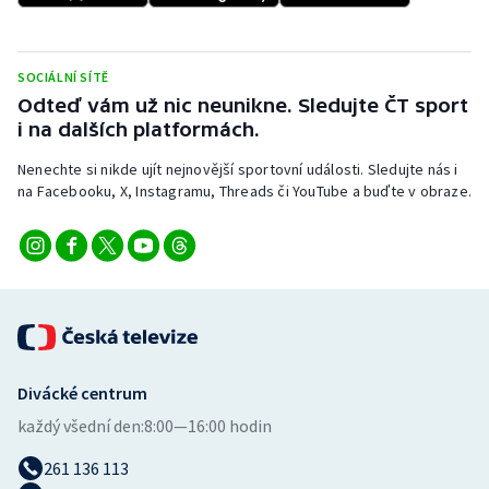
Stolní tenis
Triatlon
SOCIÁLNÍ SÍTĚ
Odteď vám už nic neunikne. Sledujte ČT sport
Veslování
i na dalších platformách.
Nenechte si nikde ujít nejnovější sportovní události. Sledujte nás i
Vodní slalom
na Facebooku, X, Instagramu, Threads či YouTube a buďte v obraze.
Volejbal
Ostatní
Divácké centrum
každý všední den:
8:00—16:00 hodin
261 136 113