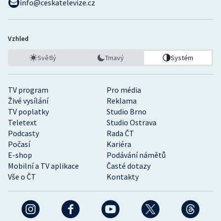
info@ceskatelevize.cz
Vzhled
Světlý
Tmavý
Systém
TV program
Pro média
Živé vysílání
Reklama
TV poplatky
Studio Brno
Teletext
Studio Ostrava
Podcasty
Rada ČT
Počasí
Kariéra
E-shop
Podávání námětů
Mobilní a TV aplikace
Časté dotazy
Vše o ČT
Kontakty