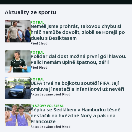
Aktuality ze sportu
Gymnastika
FOTBAL
Neměli jsme prohrát, takovou chybu si
Házená
hráč nemůže dovolit, zlobil se Horejš po
duelu s Besiktasem
Jezdectví
Před 1 hod
FOTBAL
Judo
Polidar dal dost možná první gól hlavou.
Palici nemám úplně špatnou, zářil
Před 9 hod
Krasobruslení
FOTBAL
UEFA trvá na bojkotu soutěží FIFA. Její
Lezení
omluva jí nestačí a Infantinovi už nevěří
Aktualizováno před 9 hod
Lyže a snowboard
PLÁŽOVÝ VOLEJBAL
Šépka se Sedlákem v Hamburku těsně
Moderní pětiboj
nestačili na hvězdné Nory a pak i na
Francouze
Motorsport
Aktualizováno před 9 hod