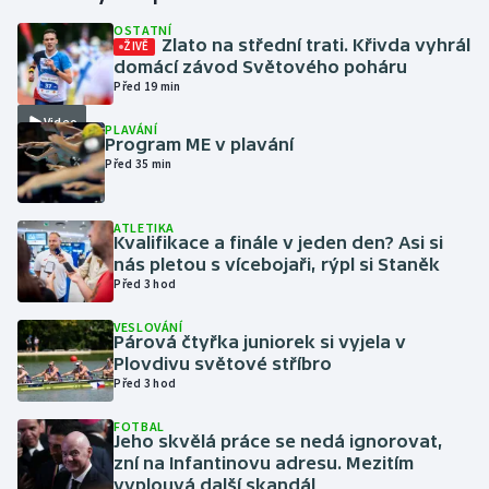
OSTATNÍ
Zlato na střední trati. Křivda vyhrál
ŽIVĚ
Gymnastika
domácí závod Světového poháru
Před 19 min
Házená
Video
PLAVÁNÍ
Program ME v plavání
Jezdectví
Před 35 min
Judo
ATLETIKA
Kvalifikace a finále v jeden den? Asi si
Krasobruslení
nás pletou s vícebojaři, rýpl si Staněk
Před 3 hod
Lezení
VESLOVÁNÍ
Párová čtyřka juniorek si vyjela v
Lyže a snowboard
Plovdivu světové stříbro
Před 3 hod
Moderní pětiboj
FOTBAL
Jeho skvělá práce se nedá ignorovat,
zní na Infantinovu adresu. Mezitím
Motorsport
vyplouvá další skandál