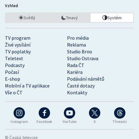
Vzhled
Světlý
Tmavý
Systém
TV program
Pro média
Živé vysílání
Reklama
TV poplatky
Studio Brno
Teletext
Studio Ostrava
Podcasty
Rada ČT
Počasí
Kariéra
E-shop
Podávání námětů
Mobilní a TV aplikace
Časté dotazy
Vše o ČT
Kontakty
Instagram
Facebook
YouTube
X
Threads
© Česká televize