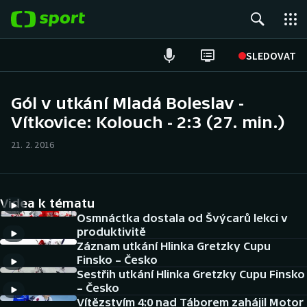
POPULÁRNÍ
SLEDOVAT
Fotbal
Gól v utkání Mladá Boleslav -
Vítkovice: Kolouch - 2:3 (27. min.)
Hokej
21. 2. 2016
Tenis
Atletika
Videa k tématu
Cyklistika
Osmnáctka dostala od Švýcarů lekci v
produktivitě
Záznam utkání Hlinka Gretzky Cupu
DALŠÍ SPORTY
Finsko – Česko
Sestřih utkání Hlinka Gretzky Cupu Finsko
Americký fotbal
NEPŘEHLÉDNĚTE
– Česko
Vítězstvím 4:0 nad Táborem zahájil Motor