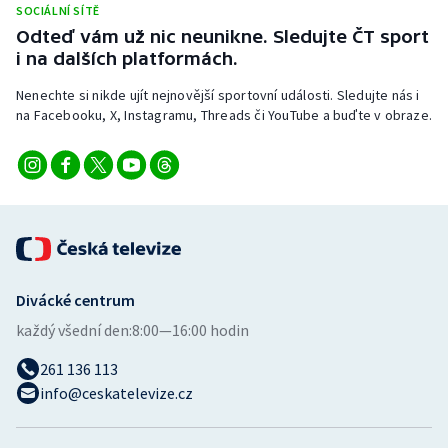
SOCIÁLNÍ SÍTĚ
Stolní tenis
Odteď vám už nic neunikne. Sledujte ČT sport
i na dalších platformách.
Triatlon
Nenechte si nikde ujít nejnovější sportovní události. Sledujte nás i
Veslování
na Facebooku, X, Instagramu, Threads či YouTube a buďte v obraze.
Vodní slalom
Volejbal
Ostatní
Divácké centrum
každý všední den:
8:00—16:00 hodin
261 136 113
info@ceskatelevize.cz