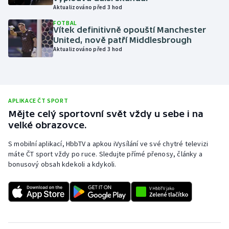
Aktualizováno před 3 hod
Olympijské hry
FOTBAL
Vítek definitivně opouští Manchester
Parasport
United, nově patří Middlesbrough
Aktualizováno před 3 hod
Plavání
Plážový volejbal
APLIKACE ČT SPORT
Ragby
Mějte celý sportovní svět vždy u sebe i na
velké obrazovce.
Rychlobruslení
S mobilní aplikací, HbbTV a apkou iVysílání ve své chytré televizi
máte ČT sport vždy po ruce. Sledujte přímé přenosy, články a
Rychlostní kanoistika
bonusový obsah kdekoli a kdykoli.
Short track
Sportovní střelba