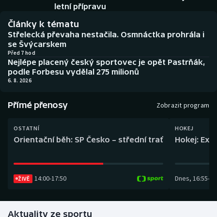
Baseball a softbal
Soutěže
letní přípravu
Články k tématu
Basketbal
Historické návraty
Střelecká převaha nestačila. Osmnáctka prohrála i
se Švýcarskem
Biatlon
Aplikace ČT sport
Před 7 hod
Nejlépe placený český sportovec je opět Pastrňák,
podle Forbesu vydělal 275 milionů
Boby a skeleton
AZ kvíz
6. 8. 2026
Box
Přímé přenosy
Zobrazit program
Curling
OSTATNÍ
HOKEJ
Orientační běh: SP Česko – střední trať
Hokej: Exh
Dostihy
Florbal
14:00
-
17:50
Dnes
,
16:55
-
19
ŽIVĚ
Futsal
Aktuality ze sportu
Golf