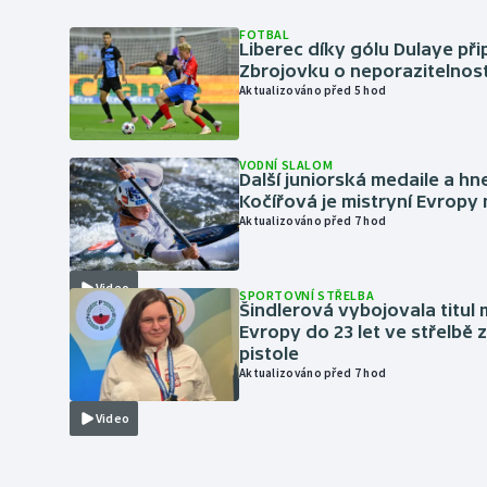
FOTBAL
Liberec díky gólu Dulaye přip
Zbrojovku o neporazitelnos
Aktualizováno před 5 hod
VODNÍ SLALOM
Další juniorská medaile a hn
Kočířová je mistryní Evropy
Aktualizováno před 7 hod
Video
SPORTOVNÍ STŘELBA
Šindlerová vybojovala titul 
Evropy do 23 let ve střelbě 
pistole
Aktualizováno před 7 hod
Video