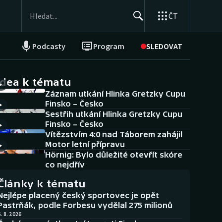
ČT
Podcasty
Program
SLEDOVAT
NEPŘEHLÉDNĚTE
Soutěže
idea k tématu
Záznam utkání Hlinka Gretzky Cupu
Historické návraty
Finsko – Česko
Sestřih utkání Hlinka Gretzky Cupu
Aplikace ČT sport
Finsko – Česko
Vítězstvím 4:0 nad Táborem zahájil
AZ kvíz
Motor letní přípravu
Hörnig: Bylo důležité otevřít skóre
co nejdřív
Články k tématu
Nejlépe placený český sportovec je opět
Pastrňák, podle Forbesu vydělal 275 milionů
. 8. 2026