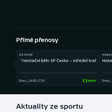
Curling
Dostihy
Florbal
Futsal
Přímé přenosy
Golf
OSTATNÍ
HOKEJ
Orientační běh: SP Česko – střední trať
Hoke
Gymnastika
Dnes
,
14:00
-
17:50
Dnes
,
Aktuality ze sportu