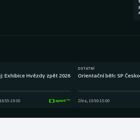
Moderní pětiboj
Triatlon
A
Motorsport
Veslování
Olympijské hry
Vodní slalom
Parasport
Volejbal
Plavání
Ostatní
OSTATNÍ
j: Exhibice Hvězdy zpět 2026
Orientační běh: SP Česko
Plážový volejbal
16:55
-
19:30
Zítra
,
10:50
-
15:00