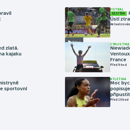
FOTBAL
ravil
SESTŘIH
t
Ústí ztr
Aktualizován
Video
CYKLISTIKA
ed zlatá.
Niewiad
 na kajaku
Ventoux 
France
Před 9 hod
ATLETIKA
mistryně
Moc bych
ze sportovní
popisuje
připustit
Před 10 hod