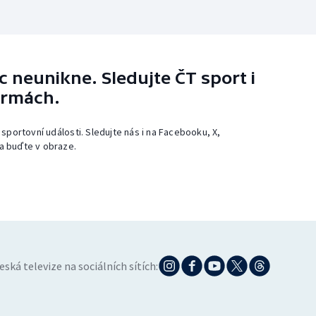
 neunikne. Sledujte ČT sport i
ormách.
 sportovní události. Sledujte nás i na Facebooku, X,
a buďte v obraze.
eská televize na sociálních sítích: