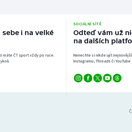
SOCIÁLNÍ SÍTĚ
 sebe i na velké
Odteď vám už nic
na dalších platf
izi máte ČT sport vždy po ruce.
Nenechte si nikde ujít nejnovější
ykoli.
Instagramu, Threads či YouTube 
Č