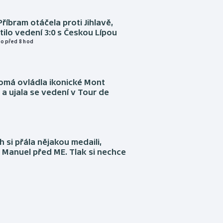
Příbram otáčela proti Jihlavě,
atilo vedení 3:0 s Českou Lípou
o před 8 hod
omá ovládla ikonické Mont
a ujala se vedení v Tour de
 si přála nějakou medaili,
 Manuel před ME. Tlak si nechce