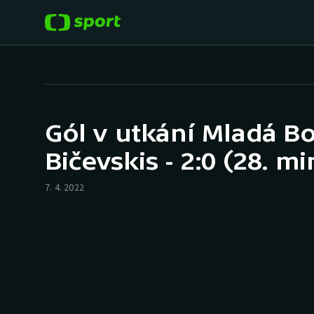
POPULÁRNÍ
DALŠÍ SPORTY
Fotbal
Americký fotbal
Gól v utkání Mladá Bo
Hokej
Baseball a softbal
Bičevskis - 2:0 (28. mi
Tenis
Basketbal
7. 4. 2022
Atletika
Biatlon
Cyklistika
Boby a skeleton
Box