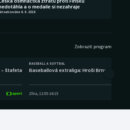
Česká osmnáctka ztrátu proti Finsku
nedotáhla a o medaile si nezahraje
ktualizováno 6. 8. 2026
Zobrazit program
BASEBALL A SOFTBAL
 – štafeta
Baseballová extraliga: Hroši Brno – Eagles
Zítra
,
12:55
-
16:15