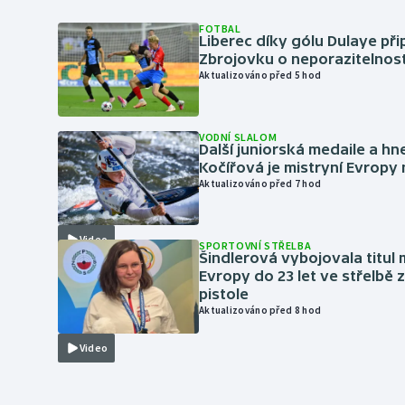
FOTBAL
Liberec díky gólu Dulaye přip
Zbrojovku o neporazitelnos
Aktualizováno před 5 hod
VODNÍ SLALOM
Další juniorská medaile a hn
Kočířová je mistryní Evropy
Aktualizováno před 7 hod
Video
SPORTOVNÍ STŘELBA
Šindlerová vybojovala titul 
Evropy do 23 let ve střelbě 
pistole
Aktualizováno před 8 hod
Video