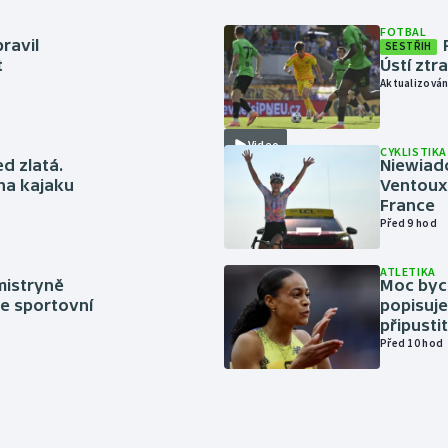
FOTBAL
ravil
SESTŘIH
t
Ústí ztr
Aktualizován
Video
CYKLISTIKA
ed zlatá.
Niewiad
 na kajaku
Ventoux 
France
Před 9 hod
ATLETIKA
mistryně
Moc bych
ze sportovní
popisuje
připustit
Před 10 hod