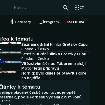
ČT
Podcasty
Program
SLEDOVAT
NEPŘEHLÉDNĚTE
Soutěže
idea k tématu
Záznam utkání Hlinka Gretzky Cupu
Historické návraty
Finsko – Česko
Sestřih utkání Hlinka Gretzky Cupu
Aplikace ČT sport
Finsko – Česko
Vítězstvím 4:0 nad Táborem zahájil
AZ kvíz
Motor letní přípravu
Hörnig: Bylo důležité otevřít skóre
co nejdřív
Články k tématu
Nejlépe placený český sportovec je opět
Pastrňák, podle Forbesu vydělal 275 milionů
. 8. 2026