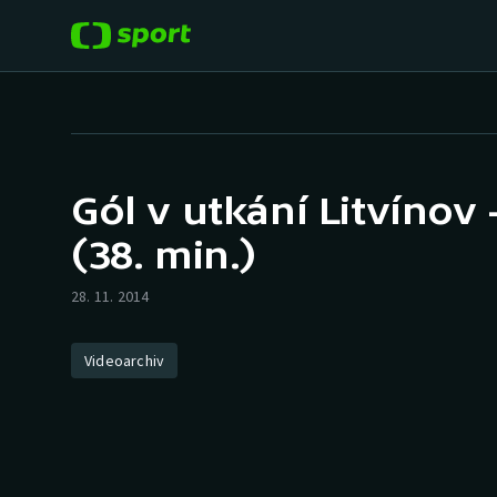
POPULÁRNÍ
DALŠÍ SPORTY
Fotbal
Americký fotbal
Gól v utkání Litvínov 
Hokej
Baseball a softbal
(38. min.)
Tenis
Basketbal
28. 11. 2014
Atletika
Biatlon
Videoarchiv
Cyklistika
Boby a skeleton
Box