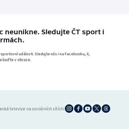
 neunikne. Sledujte ČT sport i
ormách.
 sportovní události. Sledujte nás i na Facebooku, X,
a buďte v obraze.
eská televize na sociálních sítích: