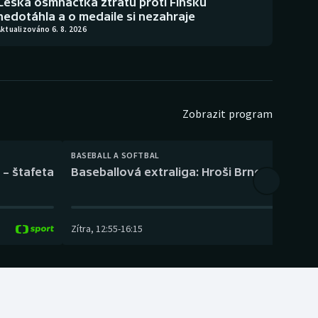
Česká osmnáctka ztrátu proti Finsku
nedotáhla a o medaile si nezahraje
ktualizováno 6. 8. 2026
Zobrazit program
BASEBALL A SOFTBAL
 – štafeta
Baseballová extraliga: Hroši Brno – Eagles
Zítra
,
12:55
-
16:15