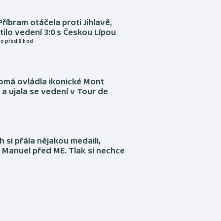
Příbram otáčela proti Jihlavě,
atilo vedení 3:0 s Českou Lípou
o před 8 hod
omá ovládla ikonické Mont
a ujala se vedení v Tour de
 si přála nějakou medaili,
 Manuel před ME. Tlak si nechce