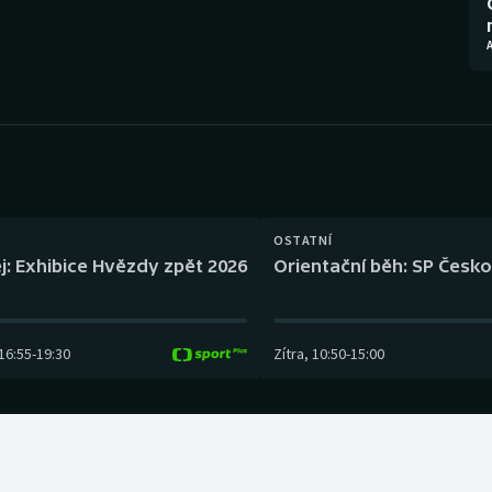
Moderní pětiboj
Triatlon
A
Motorsport
Veslování
Olympijské hry
Vodní slalom
Parasport
Volejbal
Plavání
Ostatní
OSTATNÍ
j: Exhibice Hvězdy zpět 2026
Orientační běh: SP Česko
Plážový volejbal
16:55
-
19:30
Zítra
,
10:50
-
15:00