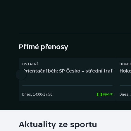
Curling
Dostihy
Florbal
Futsal
Přímé přenosy
Golf
OSTATNÍ
HOKEJ
Orientační běh: SP Česko – střední trať
Hoke
Gymnastika
Dnes
,
14:00
-
17:50
Dnes
,
Aktuality ze sportu