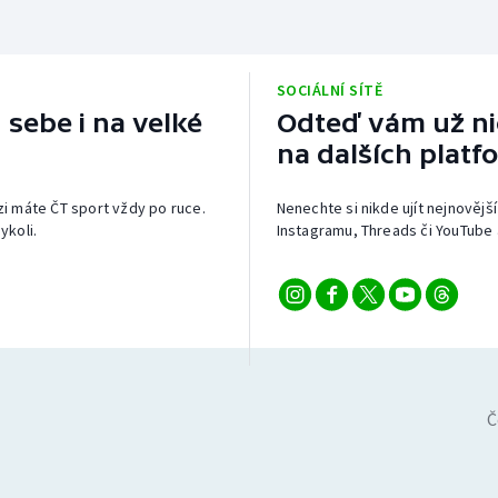
SOCIÁLNÍ SÍTĚ
 sebe i na velké
Odteď vám už nic
na dalších platf
izi máte ČT sport vždy po ruce.
Nenechte si nikde ujít nejnovější
ykoli.
Instagramu, Threads či YouTube 
Č