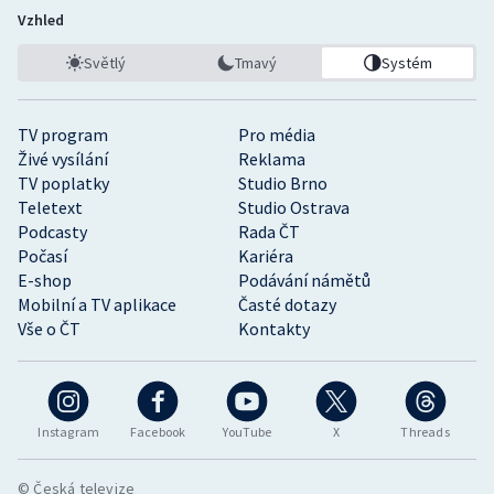
Vzhled
Světlý
Tmavý
Systém
TV program
Pro média
Živé vysílání
Reklama
TV poplatky
Studio Brno
Teletext
Studio Ostrava
Podcasty
Rada ČT
Počasí
Kariéra
E-shop
Podávání námětů
Mobilní a TV aplikace
Časté dotazy
Vše o ČT
Kontakty
Instagram
Facebook
YouTube
X
Threads
© Česká televize