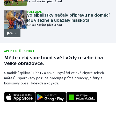
Aktualizováno před 2 hod
Olympijské hry
VOLEJBAL
Volejbalistky načaly přípravu na domácí
Parasport
ME vítězně a ukázaly maskota
Aktualizováno před 3 hod
Plavání
Video
Plážový volejbal
APLIKACE ČT SPORT
Ragby
Mějte celý sportovní svět vždy u sebe i na
velké obrazovce.
Rychlobruslení
S mobilní aplikací, HbbTV a apkou iVysílání ve své chytré televizi
máte ČT sport vždy po ruce. Sledujte přímé přenosy, články a
Rychlostní kanoistika
bonusový obsah kdekoli a kdykoli.
Short track
Sportovní střelba