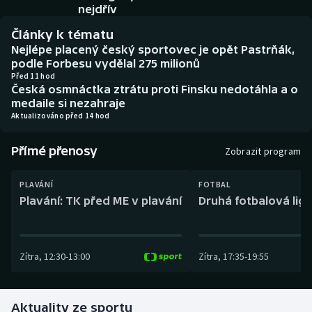
Baseball a softbal
Soutěže
nejdřív
Články k tématu
Basketbal
Historické návraty
Nejlépe placený český sportovec je opět Pastrňák,
podle Forbesu vydělal 275 milionů
Biatlon
Aplikace ČT sport
Před 11 hod
Česká osmnáctka ztrátu proti Finsku nedotáhla a o
medaile si nezahraje
Boby a skeleton
AZ kvíz
Aktualizováno před 14 hod
Box
Přímé přenosy
Zobrazit program
Curling
PLAVÁNÍ
FOTBAL
Plavání: TK před ME v plavání
Druhá fotbalová liga
Dostihy
Florbal
Zítra
,
12:30
-
13:00
Zítra
,
17:35
-
19:55
Futsal
Aktuality ze sportu
Golf