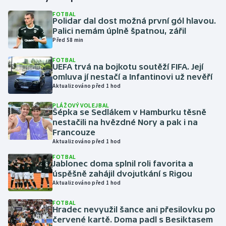
FOTBAL
Polidar dal dost možná první gól hlavou.
Gymnastika
Palici nemám úplně špatnou, zářil
Před 58 min
Házená
FOTBAL
UEFA trvá na bojkotu soutěží FIFA. Její
Jezdectví
omluva jí nestačí a Infantinovi už nevěří
Aktualizováno před 1 hod
Judo
PLÁŽOVÝ VOLEJBAL
Šépka se Sedlákem v Hamburku těsně
Krasobruslení
nestačili na hvězdné Nory a pak i na
Francouze
Aktualizováno před 1 hod
Lezení
FOTBAL
Jablonec doma splnil roli favorita a
Lyže a snowboard
úspěšně zahájil dvojutkání s Rigou
Aktualizováno před 1 hod
Moderní pětiboj
FOTBAL
Hradec nevyužil šance ani přesilovku po
Motorsport
červené kartě. Doma padl s Besiktasem