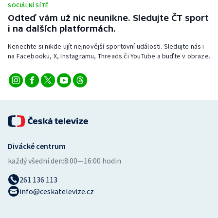
SOCIÁLNÍ SÍTĚ
Stolní tenis
Odteď vám už nic neunikne. Sledujte ČT sport
i na dalších platformách.
Triatlon
Nenechte si nikde ujít nejnovější sportovní události. Sledujte nás i
Veslování
na Facebooku, X, Instagramu, Threads či YouTube a buďte v obraze.
Vodní slalom
Volejbal
Ostatní
Divácké centrum
každý všední den:
8:00—16:00 hodin
261 136 113
info@ceskatelevize.cz