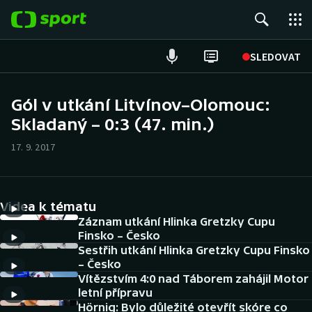
POPULÁRNÍ
SLEDOVAT
Fotbal
Gól v utkání Litvínov–Olomouc:
Skladaný – 0:3 (47. min.)
Hokej
17. 9. 2017
Tenis
Atletika
Videa k tématu
Cyklistika
Záznam utkání Hlinka Gretzky Cupu
Finsko – Česko
Sestřih utkání Hlinka Gretzky Cupu Finsko
DALŠÍ SPORTY
– Česko
Vítězstvím 4:0 nad Táborem zahájil Motor
Americký fotbal
NEPŘEHLÉDNĚTE
letní přípravu
Hörnig: Bylo důležité otevřít skóre co