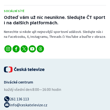
Stolní tenis
SOCIÁLNÍ SÍTĚ
Triatlon
Odteď vám už nic neunikne. Sledujte ČT sport
i na dalších platformách.
Veslování
Nenechte si nikde ujít nejnovější sportovní události. Sledujte nás i
na Facebooku, X, Instagramu, Threads či YouTube a buďte v obraze.
Vodní slalom
Volejbal
Ostatní
Divácké centrum
každý všední den:
8:00—16:00 hodin
261 136 113
info@ceskatelevize.cz