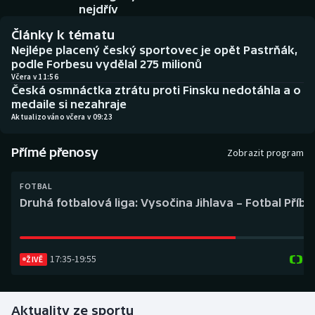
Baseball a softbal
Soutěže
nejdřív
Články k tématu
Basketbal
Historické návraty
Nejlépe placený český sportovec je opět Pastrňák,
podle Forbesu vydělal 275 milionů
Biatlon
Aplikace ČT sport
Včera v 11:56
Česká osmnáctka ztrátu proti Finsku nedotáhla a o
medaile si nezahraje
Boby a skeleton
AZ kvíz
Aktualizováno včera v 09:23
Box
Přímé přenosy
Zobrazit program
Curling
FOTBAL
Druhá fotbalová liga: Vysočina Jihlava – Fotbal Příb
Dostihy
Florbal
17:35
-
19:55
ŽIVĚ
Futsal
Aktuality ze sportu
Golf