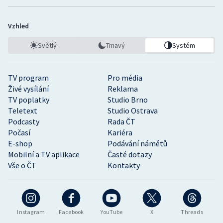
Vzhled
Světlý
Tmavý
Systém
TV program
Pro média
Živé vysílání
Reklama
TV poplatky
Studio Brno
Teletext
Studio Ostrava
Podcasty
Rada ČT
Počasí
Kariéra
E-shop
Podávání námětů
Mobilní a TV aplikace
Časté dotazy
Vše o ČT
Kontakty
Instagram
Facebook
YouTube
X
Threads