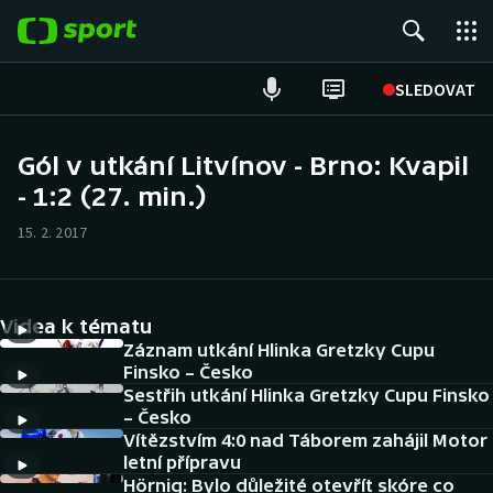
POPULÁRNÍ
SLEDOVAT
Fotbal
Gól v utkání Litvínov - Brno: Kvapil
- 1:2 (27. min.)
Hokej
15. 2. 2017
Tenis
Atletika
Videa k tématu
Cyklistika
Záznam utkání Hlinka Gretzky Cupu
Finsko – Česko
Sestřih utkání Hlinka Gretzky Cupu Finsko
DALŠÍ SPORTY
– Česko
Vítězstvím 4:0 nad Táborem zahájil Motor
Americký fotbal
NEPŘEHLÉDNĚTE
letní přípravu
Hörnig: Bylo důležité otevřít skóre co