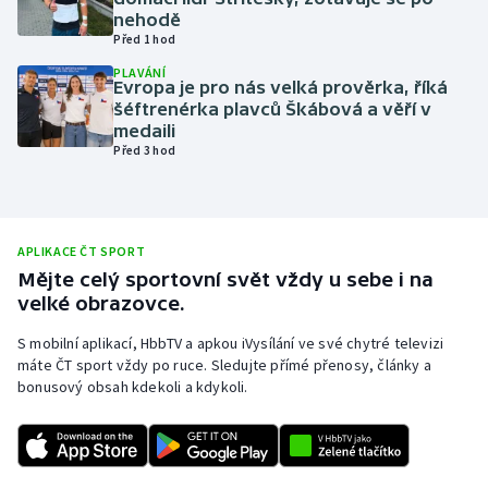
nehodě
Olympijské hry
Před 1 hod
PLAVÁNÍ
Parasport
Evropa je pro nás velká prověrka, říká
šéftrenérka plavců Škábová a věří v
medaili
Plavání
Před 3 hod
Plážový volejbal
Ragby
APLIKACE ČT SPORT
Mějte celý sportovní svět vždy u sebe i na
Rychlobruslení
velké obrazovce.
S mobilní aplikací, HbbTV a apkou iVysílání ve své chytré televizi
Rychlostní kanoistika
máte ČT sport vždy po ruce. Sledujte přímé přenosy, články a
bonusový obsah kdekoli a kdykoli.
Short track
Sportovní střelba