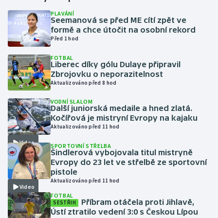
PLAVÁNÍ
Seemanová se před ME cítí zpět ve
Gymnastika
formě a chce útočit na osobní rekord
Před 1 hod
Házená
FOTBAL
Liberec díky gólu Dulaye připravil
Jezdectví
Zbrojovku o neporazitelnost
Aktualizováno před 8 hod
Judo
VODNÍ SLALOM
Další juniorská medaile a hned zlatá.
Krasobruslení
Kočířová je mistryní Evropy na kajaku
Aktualizováno před 11 hod
Lezení
Video
SPORTOVNÍ STŘELBA
Šindlerová vybojovala titul mistryně
Lyže a snowboard
Evropy do 23 let ve střelbě ze sportovní
pistole
Aktualizováno před 11 hod
Moderní pětiboj
Video
FOTBAL
Příbram otáčela proti Jihlavě,
SESTŘIH
Motorsport
Ústí ztratilo vedení 3:0 s Českou Lípou