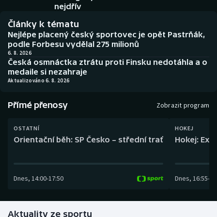
Baseball a softbal
Soutěže
nejdřív
Články k tématu
Basketbal
Historické návraty
Nejlépe placený český sportovec je opět Pastrňák,
podle Forbesu vydělal 275 milionů
Biatlon
Aplikace ČT sport
6. 8. 2026
Česká osmnáctka ztrátu proti Finsku nedotáhla a o
medaile si nezahraje
Boby a skeleton
AZ kvíz
Aktualizováno 6. 8. 2026
Box
Přímé přenosy
Zobrazit program
Curling
OSTATNÍ
HOKEJ
Orientační běh: SP Česko – střední trať
Hokej: Exh
Dostihy
Florbal
Dnes
,
14:00
-
17:50
Dnes
,
16:55
-
19
Futsal
Aktuality ze sportu
Golf