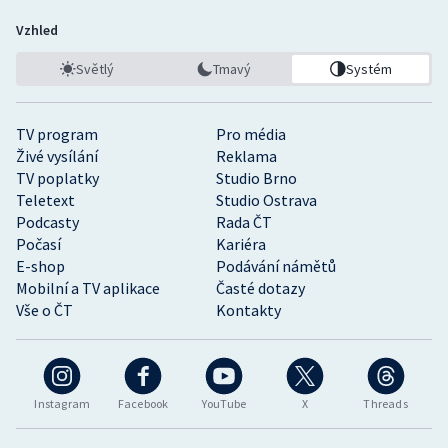
Vzhled
Světlý
Tmavý
Systém
TV program
Pro média
Živé vysílání
Reklama
TV poplatky
Studio Brno
Teletext
Studio Ostrava
Podcasty
Rada ČT
Počasí
Kariéra
E-shop
Podávání námětů
Mobilní a TV aplikace
Časté dotazy
Vše o ČT
Kontakty
Instagram
Facebook
YouTube
X
Threads