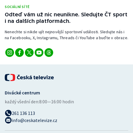
Stolní tenis
SOCIÁLNÍ SÍTĚ
Odteď vám už nic neunikne. Sledujte ČT sport
Triatlon
i na dalších platformách.
Nenechte si nikde ujít nejnovější sportovní události. Sledujte nás i
Veslování
na Facebooku, X, Instagramu, Threads či YouTube a buďte v obraze.
Vodní slalom
Volejbal
Ostatní
Divácké centrum
každý všední den:
8:00—16:00 hodin
261 136 113
info@ceskatelevize.cz