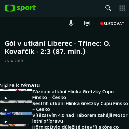
POPULÁRNÍ
SLEDOVAT
Fotbal
Gól v utkání Liberec - Třinec: O.
Kovařčík - 2:3 (87. min.)
Hokej
26. 4. 2019
Tenis
Atletika
Videa k tématu
Cyklistika
Záznam utkání Hlinka Gretzky Cupu
Finsko – Česko
Sestřih utkání Hlinka Gretzky Cupu Finsko
DALŠÍ SPORTY
– Česko
Vítězstvím 4:0 nad Táborem zahájil Motor
Americký fotbal
NEPŘEHLÉDNĚTE
letní přípravu
Hörnig: Bylo důležité otevřít skóre co