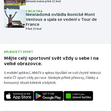
Aktualizováno před 11 hod
Olympijské hry
Video
CYKLISTIKA
Niewiadomá ovládla ikonické Mont
Parasport
Ventoux a ujala se vedení v Tour de
France
Před 13 hod
Plavání
Plážový volejbal
APLIKACE ČT SPORT
Ragby
Mějte celý sportovní svět vždy u sebe i na
velké obrazovce.
Rychlobruslení
S mobilní aplikací, HbbTV a apkou iVysílání ve své chytré televizi
máte ČT sport vždy po ruce. Sledujte přímé přenosy, články a
Rychlostní kanoistika
bonusový obsah kdekoli a kdykoli.
Short track
Sportovní střelba