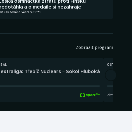
Česká osmnáctka ztrátu proti Finsku
nedotáhla a o medaile si nezahraje
ktualizováno včera v 09:23
Zobrazit program
TBAL
OSTATNÍ
extraliga: Třebíč Nuclears – Sokol Hluboká
Orientační
5
Zítra
,
14:00
-
17