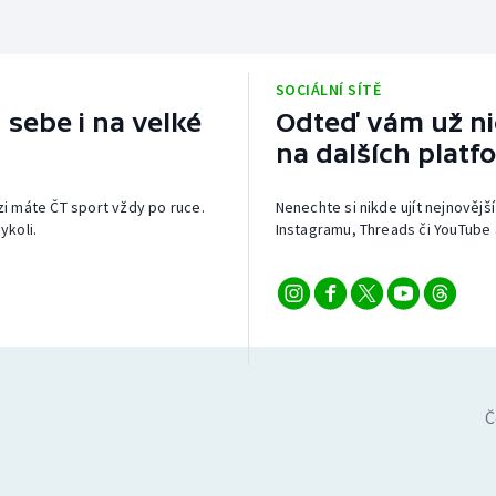
SOCIÁLNÍ SÍTĚ
 sebe i na velké
Odteď vám už nic
na dalších platf
izi máte ČT sport vždy po ruce.
Nenechte si nikde ujít nejnovější
ykoli.
Instagramu, Threads či YouTube 
Č