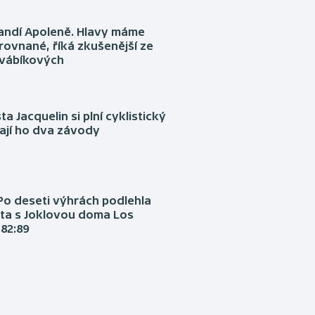
fandí Apoleně. Hlavy máme
rovnané, říká zkušenější ze
Švábíkových
ta Jacquelin si plní cyklistický
ají ho dva závody
Po deseti výhrách podlehla
ta s Joklovou doma Los
82:89