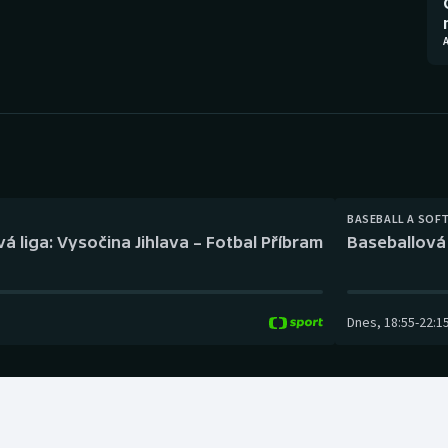
Moderní pětiboj
Triatlon
A
Motorsport
Veslování
Olympijské hry
Vodní slalom
Parasport
Volejbal
Plavání
Ostatní
BASEBALL A SOF
á liga: Vysočina Jihlava – Fotbal Příbram
Baseballová 
Plážový volejbal
Dnes
,
18:55
-
22:1