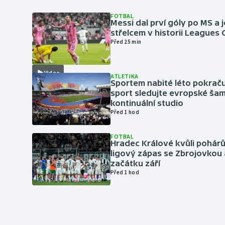
FOTBAL
Messi dal prví góly po MS a j
střelcem v historii Leagues
Před 25 min
Video
ATLETIKA
Sportem nabité léto pokraču
sport sledujte evropské šam
kontinuální studio
Před 1 hod
FOTBAL
Hradec Králové kvůli pohár
ligový zápas se Zbrojovkou 
začátku září
Před 1 hod