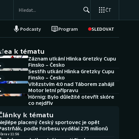
ČT
Podcasty
Program
SLEDOVAT
NEPŘEHLÉDNĚTE
Soutěže
idea k tématu
Záznam utkání Hlinka Gretzky Cupu
Historické návraty
Finsko – Česko
Sestřih utkání Hlinka Gretzky Cupu
Aplikace ČT sport
Finsko – Česko
Vítězstvím 4:0 nad Táborem zahájil
AZ kvíz
Motor letní přípravu
Hörnig: Bylo důležité otevřít skóre
co nejdřív
Články k tématu
Nejlépe placený český sportovec je opět
Pastrňák, podle Forbesu vydělal 275 milionů
čera v 11:56