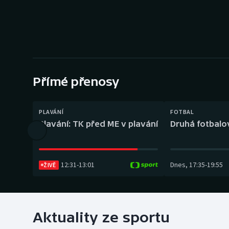
Curling
Dostihy
Florbal
Futsal
Přímé přenosy
Golf
PLAVÁNÍ
FOTBAL
Plavání: TK před ME v plavání
Druhá fotbalov
Gymnastika
12:31
-
13:01
Dnes
,
17:35
-
19:55
ŽIVĚ
Aktuality ze sportu