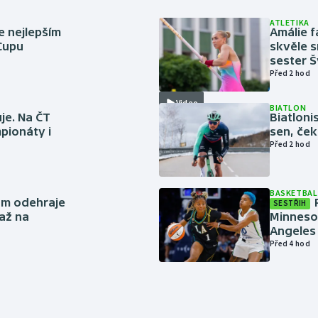
ATLETIKA
e nejlepším
Amálie 
 Cupu
skvěle s
sester 
Před 2 hod
Video
BIATLON
je. Na ČT
Biatlonis
pionáty i
sen, ček
Před 2 hod
BASKETBAL
ům odehraje
SESTŘIH
až na
Minneso
Angeles 
Před 4 hod