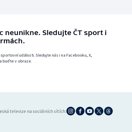
 neunikne. Sledujte ČT sport i
ormách.
 sportovní události. Sledujte nás i na Facebooku, X,
a buďte v obraze.
eská televize na sociálních sítích: