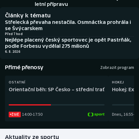
Baseball a softbal
Soutěže
letní přípravu
Články k tématu
Basketbal
Historické návraty
Střelecká převaha nestačila. Osmnáctka prohrála i
se Švýcarskem
Biatlon
Aplikace ČT sport
Před 7 hod
Nejlépe placený český sportovec je opět Pastrňák,
podle Forbesu vydělal 275 milionů
Boby a skeleton
AZ kvíz
6. 8. 2026
Box
Přímé přenosy
Zobrazit program
Curling
OSTATNÍ
HOKEJ
Orientační běh: SP Česko – střední trať
Hokej: Exh
Dostihy
Florbal
14:00
-
17:50
Dnes
,
16:55
-
19
ŽIVĚ
Futsal
Aktuality ze sportu
Golf