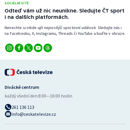
SOCIÁLNÍ SÍTĚ
Stolní tenis
Odteď vám už nic neunikne. Sledujte ČT sport
i na dalších platformách.
Triatlon
Nenechte si nikde ujít nejnovější sportovní události. Sledujte nás i
Veslování
na Facebooku, X, Instagramu, Threads či YouTube a buďte v obraze.
Vodní slalom
Volejbal
Ostatní
Divácké centrum
každý všední den:
8:00—16:00 hodin
261 136 113
info@ceskatelevize.cz