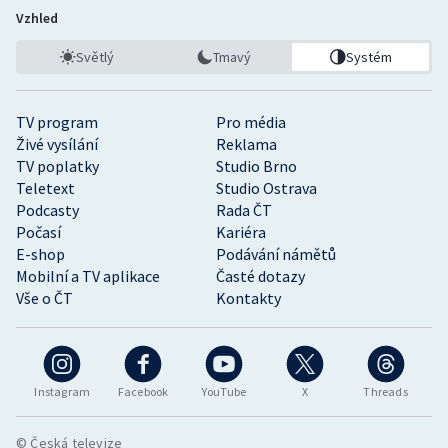
Vzhled
Světlý
Tmavý
Systém
TV program
Pro média
Živé vysílání
Reklama
TV poplatky
Studio Brno
Teletext
Studio Ostrava
Podcasty
Rada ČT
Počasí
Kariéra
E-shop
Podávání námětů
Mobilní a TV aplikace
Časté dotazy
Vše o ČT
Kontakty
Instagram
Facebook
YouTube
X
Threads
© Česká televize