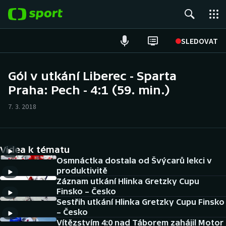
POPULÁRNÍ
SLEDOVAT
Fotbal
Gól v utkání Liberec - Sparta
Praha: Pech - 4:1 (59. min.)
Hokej
7. 3. 2018
Tenis
Atletika
Videa k tématu
Cyklistika
Osmnáctka dostala od Švýcarů lekci v
produktivitě
Záznam utkání Hlinka Gretzky Cupu
DALŠÍ SPORTY
Finsko – Česko
Sestřih utkání Hlinka Gretzky Cupu Finsko
Americký fotbal
NEPŘEHLÉDNĚTE
– Česko
Vítězstvím 4:0 nad Táborem zahájil Motor