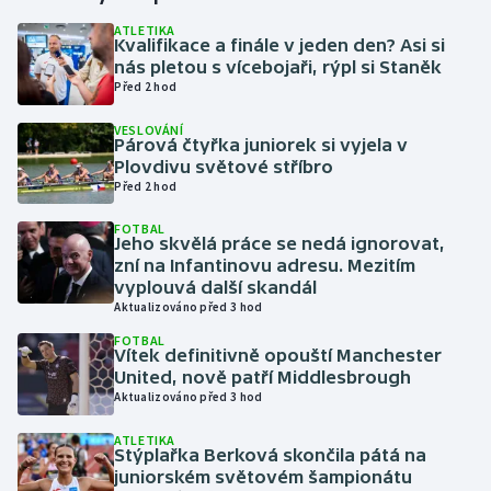
ATLETIKA
Kvalifikace a finále v jeden den? Asi si
Gymnastika
nás pletou s vícebojaři, rýpl si Staněk
Před 2 hod
Házená
VESLOVÁNÍ
Párová čtyřka juniorek si vyjela v
Jezdectví
Plovdivu světové stříbro
Před 2 hod
Judo
FOTBAL
Jeho skvělá práce se nedá ignorovat,
Krasobruslení
zní na Infantinovu adresu. Mezitím
vyplouvá další skandál
Aktualizováno před 3 hod
Lezení
FOTBAL
Vítek definitivně opouští Manchester
Lyže a snowboard
United, nově patří Middlesbrough
Aktualizováno před 3 hod
Moderní pětiboj
ATLETIKA
Stýplařka Berková skončila pátá na
Motorsport
juniorském světovém šampionátu