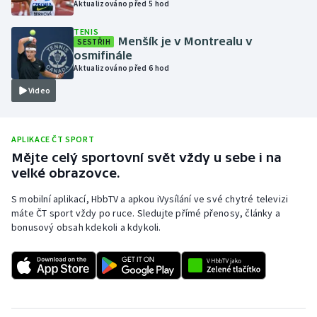
Aktualizováno před 5 hod
Olympijské hry
TENIS
Menšík je v Montrealu v
SESTŘIH
Parasport
osmifinále
Aktualizováno před 6 hod
Plavání
Video
Plážový volejbal
APLIKACE ČT SPORT
Ragby
Mějte celý sportovní svět vždy u sebe i na
velké obrazovce.
Rychlobruslení
S mobilní aplikací, HbbTV a apkou iVysílání ve své chytré televizi
máte ČT sport vždy po ruce. Sledujte přímé přenosy, články a
Rychlostní kanoistika
bonusový obsah kdekoli a kdykoli.
Short track
Sportovní střelba