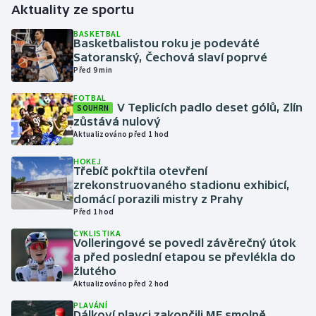
Aktuality ze sportu
Gymnastika
BASKETBAL
Basketbalistou roku je podeváté
Satoranský, Čechová slaví poprvé
Házená
Před 9 min
FOTBAL
Jezdectví
V Teplicích padlo deset gólů, Zlín
SOUHRN
zůstává nulový
Judo
Aktualizováno před 1 hod
HOKEJ
Krasobruslení
Třebíč pokřtila otevření
zrekonstruovaného stadionu exhibicí,
domácí porazili mistry z Prahy
Lezení
Před 1 hod
CYKLISTIKA
Lyže a snowboard
Volleringové se povedl závěrečný útok
a před poslední etapou se převlékla do
Moderní pětiboj
žlutého
Aktualizováno před 2 hod
Motorsport
PLAVÁNÍ
Dálkoví plavci zakončili ME smolně,