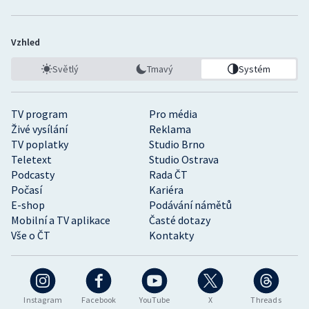
Vzhled
Světlý
Tmavý
Systém
TV program
Pro média
Živé vysílání
Reklama
TV poplatky
Studio Brno
Teletext
Studio Ostrava
Podcasty
Rada ČT
Počasí
Kariéra
E-shop
Podávání námětů
Mobilní a TV aplikace
Časté dotazy
Vše o ČT
Kontakty
Instagram
Facebook
YouTube
X
Threads