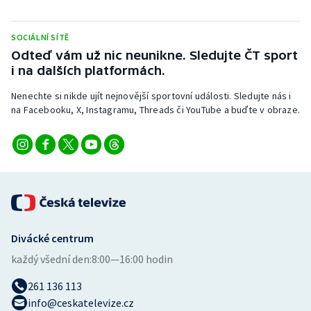
Stolní tenis
SOCIÁLNÍ SÍTĚ
Triatlon
Odteď vám už nic neunikne. Sledujte ČT sport
i na dalších platformách.
Veslování
Nenechte si nikde ujít nejnovější sportovní události. Sledujte nás i
Vodní slalom
na Facebooku, X, Instagramu, Threads či YouTube a buďte v obraze.
Volejbal
Ostatní
Divácké centrum
každý všední den:
8:00—16:00 hodin
261 136 113
info@ceskatelevize.cz