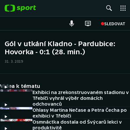
POPULÁRNÍ
SLEDOVAT
Fotbal
Gól v utkání Kladno - Pardubice:
Hovorka - 0:1 (28. min.)
Hokej
31. 3. 2019
Tenis
Atletika
Videa k tématu
Cyklistika
Exhibici na zrekonstruovaném stadionu v
Třebíči vyhrál výběr domácích
odchovanců
DALŠÍ SPORTY
Ohlasy Martina Nečase a Petra Čecha po
exhibici v Třebíči
Americký fotbal
NEPŘEHLÉDNĚTE
Osmnáctka dostala od Švýcarů lekci v
produktivitě