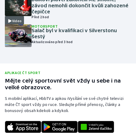
závod nemohli dokončit kvůli zahozené
Olympijské hry
čepičce
Před 2 hod
Video
Parasport
MOTORSPORT
Salač byl v kvalifikaci v Silverstonu
šestý
Plavání
Aktualizováno před 3 hod
Plážový volejbal
Ragby
APLIKACE ČT SPORT
Mějte celý sportovní svět vždy u sebe i na
Rychlobruslení
velké obrazovce.
Rychlostní kanoistika
S mobilní aplikací, HbbTV a apkou iVysílání ve své chytré televizi
máte ČT sport vždy po ruce. Sledujte přímé přenosy, články a
bonusový obsah kdekoli a kdykoli.
Short track
Sportovní střelba