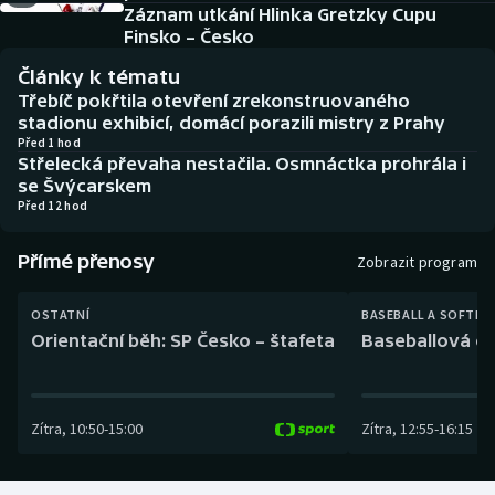
Baseball a softbal
Soutěže
Záznam utkání Hlinka Gretzky Cupu
Finsko – Česko
Basketbal
Historické návraty
Články k tématu
Třebíč pokřtila otevření zrekonstruovaného
Biatlon
Aplikace ČT sport
stadionu exhibicí, domácí porazili mistry z Prahy
Před 1 hod
Střelecká převaha nestačila. Osmnáctka prohrála i
Boby a skeleton
AZ kvíz
se Švýcarskem
Před 12 hod
Box
Přímé přenosy
Zobrazit program
Curling
OSTATNÍ
BASEBALL A SOFTBA
Dostihy
Orientační běh: SP Česko – štafeta
Baseballová ex
Florbal
Zítra
,
10:50
-
15:00
Zítra
,
12:55
-
16:15
Futsal
Golf