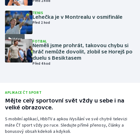
Před 2 hod
Olympijské hry
TENIS
Lehečka je v Montrealu v osmifinále
Před 2 hod
Parasport
Plavání
Video
FOTBAL
Neměli jsme prohrát, takovou chybu si
hráč nemůže dovolit, zlobil se Horejš po
Plážový volejbal
duelu s Besiktasem
Před 4 hod
Ragby
Rychlobruslení
APLIKACE ČT SPORT
Rychlostní kanoistika
Mějte celý sportovní svět vždy u sebe i na
velké obrazovce.
Short track
S mobilní aplikací, HbbTV a apkou iVysílání ve své chytré televizi
máte ČT sport vždy po ruce. Sledujte přímé přenosy, články a
Sportovní střelba
bonusový obsah kdekoli a kdykoli.