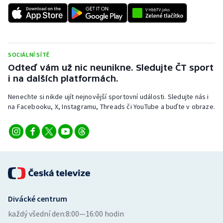
Stolní tenis
Triatlon
Veslování
SOCIÁLNÍ SÍTĚ
Odteď vám už nic neunikne. Sledujte ČT sport
i na dalších platformách.
Vodní slalom
Nenechte si nikde ujít nejnovější sportovní události. Sledujte nás i
Volejbal
na Facebooku, X, Instagramu, Threads či YouTube a buďte v obraze.
Ostatní
Divácké centrum
každý všední den:
8:00—16:00 hodin