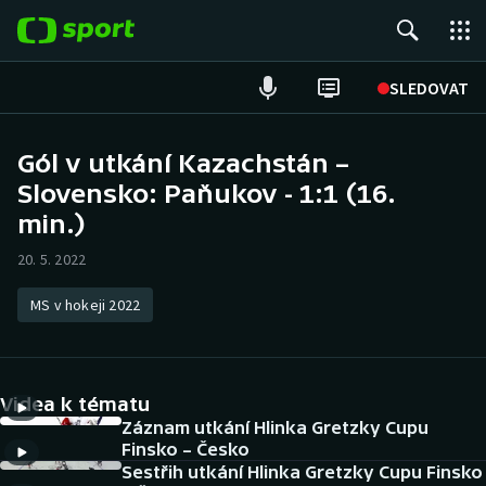
POPULÁRNÍ
SLEDOVAT
Fotbal
Gól v utkání Kazachstán –
Slovensko: Paňukov - 1:1 (16.
Hokej
min.)
Tenis
20. 5. 2022
Atletika
MS v hokeji 2022
Cyklistika
DALŠÍ SPORTY
Videa k tématu
Záznam utkání Hlinka Gretzky Cupu
Americký fotbal
NEPŘEHLÉDNĚTE
Finsko – Česko
Sestřih utkání Hlinka Gretzky Cupu Finsko