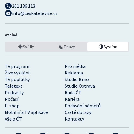
261 136 113
info@ceskatelevize.cz
Vzhled
Světlý
Tmavý
Systém
TV program
Pro média
Živé vysílání
Reklama
TV poplatky
Studio Brno
Teletext
Studio Ostrava
Podcasty
Rada ČT
Počasí
Kariéra
E-shop
Podávání námětů
Mobilní a TV aplikace
Časté dotazy
Vše o ČT
Kontakty