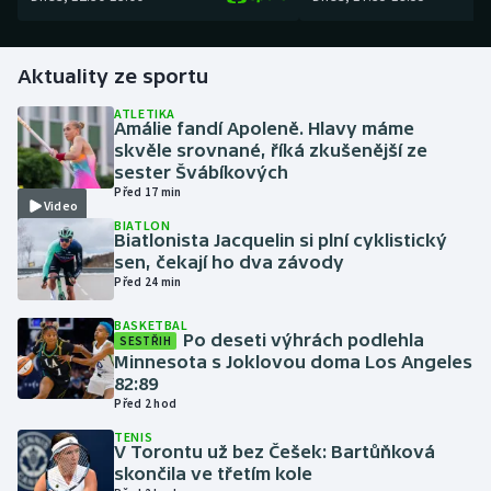
Gymnastika
Aktuality ze sportu
Házená
ATLETIKA
Amálie fandí Apoleně. Hlavy máme
skvěle srovnané, říká zkušenější ze
Jezdectví
sester Švábíkových
Před 17 min
Video
Judo
BIATLON
Biatlonista Jacquelin si plní cyklistický
Krasobruslení
sen, čekají ho dva závody
Před 24 min
Lezení
BASKETBAL
Po deseti výhrách podlehla
SESTŘIH
Minnesota s Joklovou doma Los Angeles
Lyže a snowboard
82:89
Před 2 hod
Moderní pětiboj
TENIS
V Torontu už bez Češek: Bartůňková
Motorsport
skončila ve třetím kole