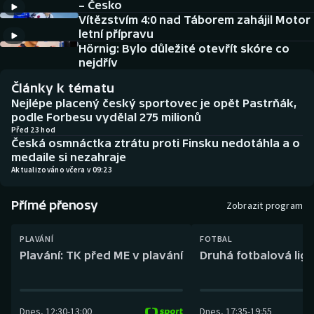
– Česko
Baseball a softbal
Soutěže
Vítězstvím 4:0 nad Táborem zahájil Motor
letní přípravu
Basketbal
Historické návraty
Hörnig: Bylo důležité otevřít skóre co
nejdřív
Biatlon
Aplikace ČT sport
Články k tématu
Nejlépe placený český sportovec je opět Pastrňák,
Boby a skeleton
AZ kvíz
podle Forbesu vydělal 275 milionů
Před 23 hod
Česká osmnáctka ztrátu proti Finsku nedotáhla a o
Box
medaile si nezahraje
Aktualizováno včera v 09:23
Curling
Přímé přenosy
Zobrazit program
Dostihy
PLAVÁNÍ
FOTBAL
Florbal
Plavání: TK před ME v plavání
Druhá fotbalová liga
Futsal
Dnes
,
12:30
-
13:00
Dnes
,
17:35
-
19:55
Golf