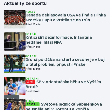
Aktuality ze sportu
Gymnastika
HOKEJ
Kanada deklasovala USA ve finále Hlinka
Gretzky Cupu a vrátila se na trůn
Házená
Před 20 min
FOTBAL
Jezdectví
Kritici šíří dezinformace, Infantina
nedáme, hlásí FIFA
Judo
Před 34 min
FOTBAL
Krasobruslení
Druhá porážka na startu sezony je v boji
o titul problém, připustil Priske
Před 49 min
Lezení
OSTATNÍ
Lyže a snowboard
SP v orientačním běhu ve Vyšším
ŽIVĚ
Brodě
Před 1 hod
Moderní pětiboj
Video
TENIS
Světová jednička Sabalenková
SESTŘIH
Motorsport
neuspěla ani v Torontu a končí v