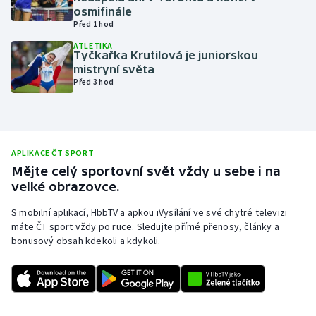
osmifinále
Olympijské hry
Před 1 hod
ATLETIKA
Parasport
Tyčkařka Krutilová je juniorskou
mistryní světa
Před 3 hod
Plavání
Plážový volejbal
APLIKACE ČT SPORT
Ragby
Mějte celý sportovní svět vždy u sebe i na
velké obrazovce.
Rychlobruslení
S mobilní aplikací, HbbTV a apkou iVysílání ve své chytré televizi
Rychlostní kanoistika
máte ČT sport vždy po ruce. Sledujte přímé přenosy, články a
bonusový obsah kdekoli a kdykoli.
Short track
Sportovní střelba