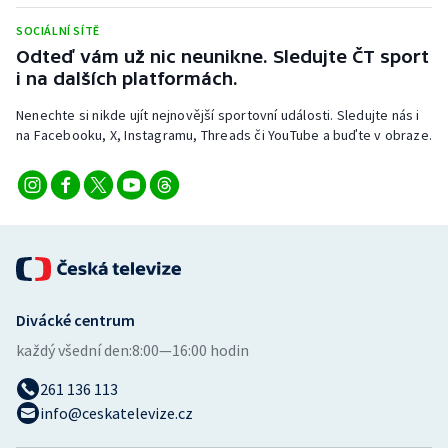
Stolní tenis
SOCIÁLNÍ SÍTĚ
Odteď vám už nic neunikne. Sledujte ČT sport
Triatlon
i na dalších platformách.
Veslování
Nenechte si nikde ujít nejnovější sportovní události. Sledujte nás i
na Facebooku, X, Instagramu, Threads či YouTube a buďte v obraze.
Vodní slalom
Volejbal
Ostatní
Divácké centrum
každý všední den:
8:00—16:00 hodin
261 136 113
info@ceskatelevize.cz