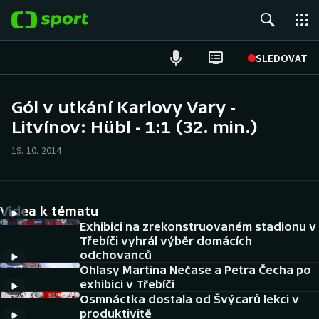
POPULÁRNÍ
SLEDOVAT
Fotbal
Gól v utkání Karlovy Vary -
Litvínov: Hübl - 1:1 (32. min.)
Hokej
19. 10. 2014
Tenis
Atletika
Videa k tématu
Cyklistika
Exhibici na zrekonstruovaném stadionu v
Třebíči vyhrál výběr domácích
odchovanců
DALŠÍ SPORTY
Ohlasy Martina Nečase a Petra Čecha po
exhibici v Třebíči
Americký fotbal
NEPŘEHLÉDNĚTE
Osmnáctka dostala od Švýcarů lekci v
produktivitě