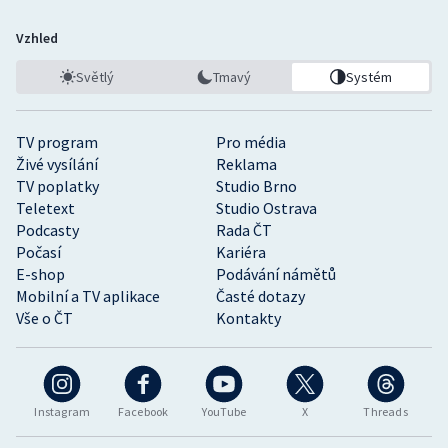
Vzhled
Světlý
Tmavý
Systém
TV program
Pro média
Živé vysílání
Reklama
TV poplatky
Studio Brno
Teletext
Studio Ostrava
Podcasty
Rada ČT
Počasí
Kariéra
E-shop
Podávání námětů
Mobilní a TV aplikace
Časté dotazy
Vše o ČT
Kontakty
Instagram
Facebook
YouTube
X
Threads