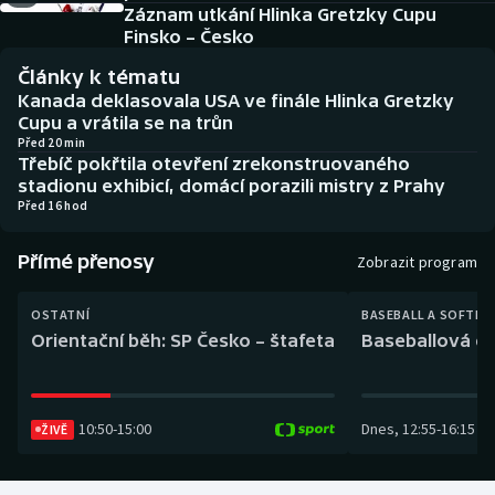
Baseball a softbal
Soutěže
Záznam utkání Hlinka Gretzky Cupu
Finsko – Česko
Basketbal
Historické návraty
Články k tématu
Kanada deklasovala USA ve finále Hlinka Gretzky
Biatlon
Aplikace ČT sport
Cupu a vrátila se na trůn
Před 20 min
Třebíč pokřtila otevření zrekonstruovaného
Boby a skeleton
AZ kvíz
stadionu exhibicí, domácí porazili mistry z Prahy
Před 16 hod
Box
Přímé přenosy
Zobrazit program
Curling
OSTATNÍ
BASEBALL A SOFTBA
Dostihy
Orientační běh: SP Česko – štafeta
Baseballová ex
Florbal
10:50
-
15:00
Dnes
,
12:55
-
16:15
ŽIVĚ
Futsal
Golf