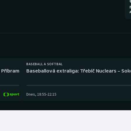
Moderní pětiboj
Triatlon
A
Motorsport
Veslování
Olympijské hry
Vodní slalom
Parasport
Volejbal
Plavání
Ostatní
BASEBALL A SOFTBAL
l Příbram
Baseballová extraliga: Třebíč Nuclears – So
Plážový volejbal
Dnes
,
18:55
-
22:15