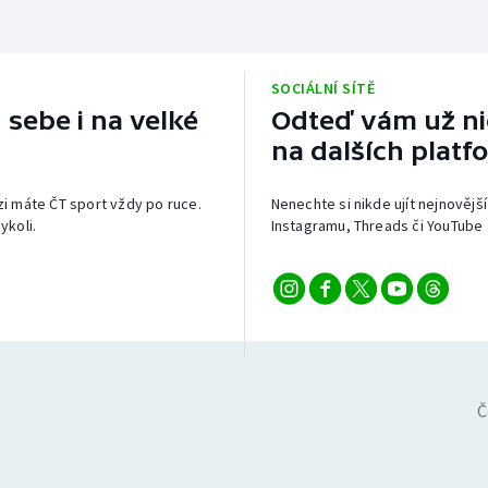
SOCIÁLNÍ SÍTĚ
 sebe i na velké
Odteď vám už nic
na dalších platf
izi máte ČT sport vždy po ruce.
Nenechte si nikde ujít nejnovější
ykoli.
Instagramu, Threads či YouTube 
Č