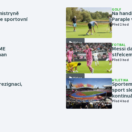
GOLF
mistryně
Na handi
ze sportovní
Paraple 
Před 2 hod
Video
FOTBAL
 ME
Messi da
man
střelcem
Před 3 hod
Video
ATLETIKA
rezignaci,
Sportem 
sport sl
kontinuá
Před 4 hod