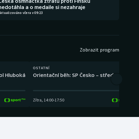
Česká osmnáctka ztrátu proti Finsku
nedotáhla a o medaile si nezahraje
ktualizováno včera v 09:23
Zobrazit program
OSTATNÍ
H
kol Hluboká
Orientační běh: SP Česko – střední trať
H
Zítra
,
14:00
-
17:50
Z