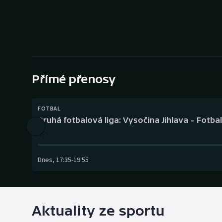
Curling
Dostihy
Florbal
Futsal
Přímé přenosy
Golf
FOTBAL
Druhá fotbalová liga: Vysočina Jihlava – Fotba
Gymnastika
Dnes
,
17:35
-
19:55
Aktuality ze sportu