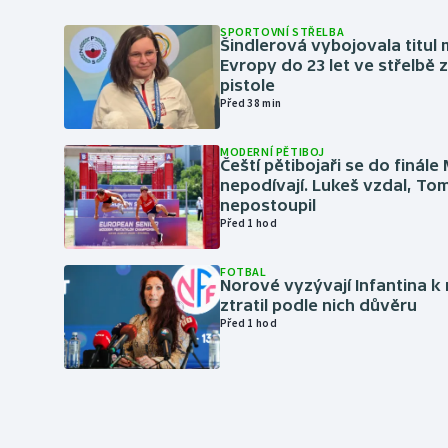
SPORTOVNÍ STŘELBA
Šindlerová vybojovala titul 
Evropy do 23 let ve střelbě 
pistole
Před 38 min
MODERNÍ PĚTIBOJ
Čeští pětibojaři se do finále
nepodívají. Lukeš vzdal, To
nepostoupil
Před 1 hod
FOTBAL
Norové vyzývají Infantina k 
ztratil podle nich důvěru
Před 1 hod