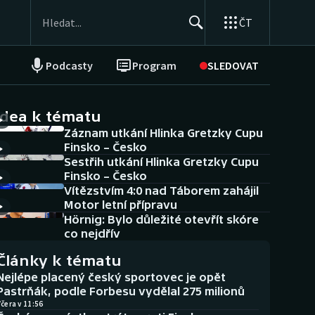
ČT
Podcasty
Program
SLEDOVAT
NEPŘEHLÉDNĚTE
Soutěže
idea k tématu
Záznam utkání Hlinka Gretzky Cupu
Historické návraty
Finsko – Česko
Sestřih utkání Hlinka Gretzky Cupu
Aplikace ČT sport
Finsko – Česko
Vítězstvím 4:0 nad Táborem zahájil
AZ kvíz
Motor letní přípravu
Hörnig: Bylo důležité otevřít skóre
co nejdřív
Články k tématu
Nejlépe placený český sportovec je opět
Pastrňák, podle Forbesu vydělal 275 milionů
čera v 11:56