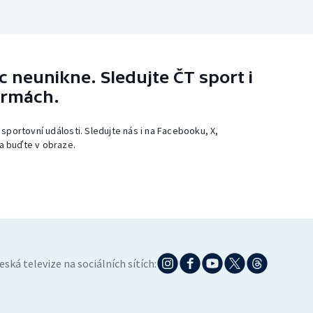
 neunikne. Sledujte ČT sport i
ormách.
 sportovní události. Sledujte nás i na Facebooku, X,
a buďte v obraze.
eská televize na sociálních sítích: