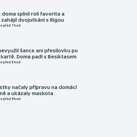
 doma splnil roli favorita a
zahájil dvojutkání s Rigou
o před 7 hod
evyužil šance ani přesilovku po
 kartě. Doma padl s Besiktasem
o před 8 hod
istky načaly přípravu na domácí
zně a ukázaly maskota
o před 9 hod