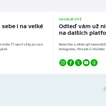
SOCIÁLNÍ SÍTĚ
 sebe i na velké
Odteď vám už nic
na dalších platf
izi máte ČT sport vždy po ruce.
Nenechte si nikde ujít nejnovější
ykoli.
Instagramu, Threads či YouTube 
Č