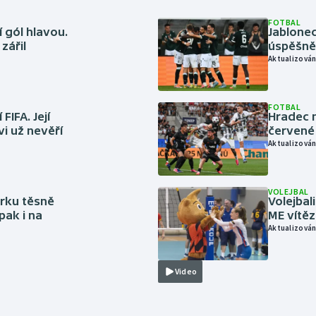
FOTBAL
 gól hlavou.
Jablonec
zářil
úspěšně 
Aktualizován
FOTBAL
FIFA. Její
Hradec n
vi už nevěří
červené
Aktualizován
VOLEJBAL
rku těsně
Volejbal
pak i na
ME vítě
Aktualizován
Video