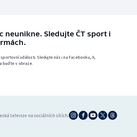
 neunikne. Sledujte ČT sport i
ormách.
 sportovní události. Sledujte nás i na Facebooku, X,
a buďte v obraze.
eská televize na sociálních sítích: