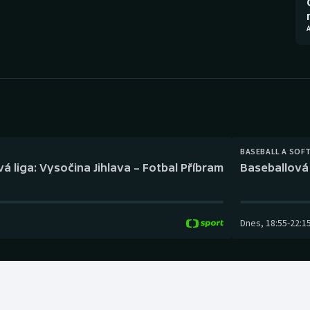
Moderní pětiboj
Triatlon
Motorsport
Veslování
Olympijské hry
Vodní slalom
Parasport
Volejbal
Plavání
Ostatní
BASEBALL A SOF
á liga: Vysočina Jihlava – Fotbal Příbram
Baseballová 
Plážový volejbal
Dnes
,
18:55
-
22:1