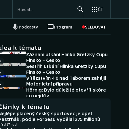
ČT
Podcasty
Program
SLEDOVAT
NEPŘEHLÉDNĚTE
Soutěže
idea k tématu
Záznam utkání Hlinka Gretzky Cupu
Historické návraty
Finsko – Česko
Sestřih utkání Hlinka Gretzky Cupu
Aplikace ČT sport
Finsko – Česko
Vítězstvím 4:0 nad Táborem zahájil
AZ kvíz
Motor letní přípravu
Hörnig: Bylo důležité otevřít skóre
co nejdřív
Články k tématu
Nejlépe placený český sportovec je opět
Pastrňák, podle Forbesu vydělal 275 milionů
Před 17 hod