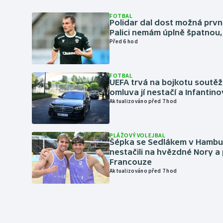
FOTBAL
Polidar dal dost možná první
Palici nemám úplně špatnou, 
Před 6 hod
FOTBAL
UEFA trvá na bojkotu soutěží 
omluva jí nestačí a Infantino
Aktualizováno před 7 hod
PLÁŽOVÝ VOLEJBAL
Šépka se Sedlákem v Hambu
nestačili na hvězdné Nory a 
Francouze
Aktualizováno před 7 hod