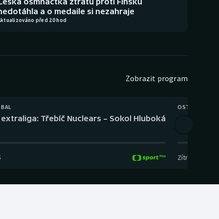
Česká osmnáctka ztrátu proti Finsku
nedotáhla a o medaile si nezahraje
Aktualizováno před 20 hod
Zobrazit program
TBAL
OSTATNÍ
extraliga: Třebíč Nuclears – Sokol Hluboká
Orientační
5
Zítra
,
14:00
-
17