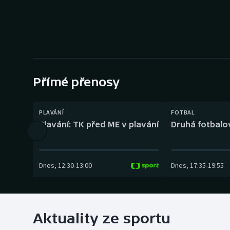
Curling
Dostihy
Florbal
Futsal
Přímé přenosy
Golf
PLAVÁNÍ
FOTBAL
Plavání: TK před ME v plavání
Druhá fotbalov
Gymnastika
Dnes
,
12:30
-
13:00
Dnes
,
17:35
-
19:55
Aktuality ze sportu