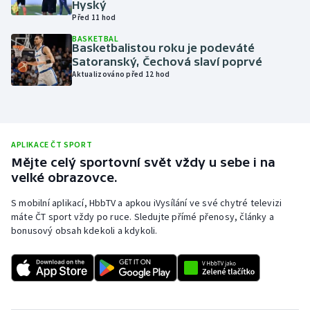
Hyský
Před 11 hod
Olympijské hry
BASKETBAL
Basketbalistou roku je podeváté
Parasport
Satoranský, Čechová slaví poprvé
Aktualizováno před 12 hod
Plavání
Plážový volejbal
APLIKACE ČT SPORT
Ragby
Mějte celý sportovní svět vždy u sebe i na
velké obrazovce.
Rychlobruslení
S mobilní aplikací, HbbTV a apkou iVysílání ve své chytré televizi
máte ČT sport vždy po ruce. Sledujte přímé přenosy, články a
Rychlostní kanoistika
bonusový obsah kdekoli a kdykoli.
Short track
Sportovní střelba