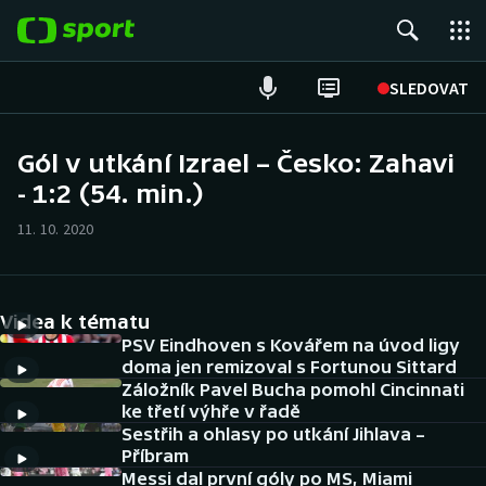
POPULÁRNÍ
SLEDOVAT
Fotbal
Gól v utkání Izrael – Česko: Zahavi
- 1:2 (54. min.)
Hokej
11. 10. 2020
Tenis
Atletika
Videa k tématu
Cyklistika
PSV Eindhoven s Kovářem na úvod ligy
doma jen remizoval s Fortunou Sittard
Záložník Pavel Bucha pomohl Cincinnati
DALŠÍ SPORTY
ke třetí výhře v řadě
Sestřih a ohlasy po utkání Jihlava –
Americký fotbal
NEPŘEHLÉDNĚTE
Příbram
Messi dal první góly po MS, Miami