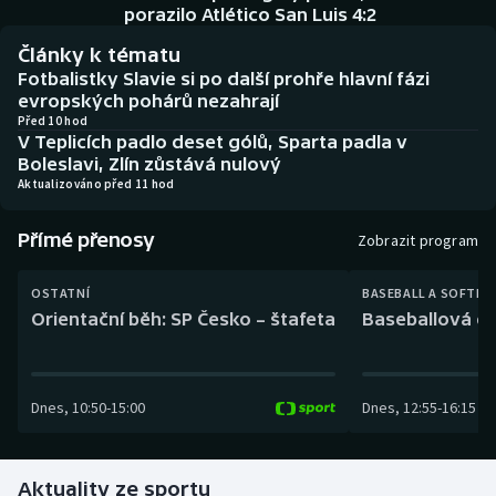
Baseball a softbal
Soutěže
porazilo Atlético San Luis 4:2
Články k tématu
Basketbal
Historické návraty
Fotbalistky Slavie si po další prohře hlavní fázi
evropských pohárů nezahrají
Biatlon
Aplikace ČT sport
Před 10 hod
V Teplicích padlo deset gólů, Sparta padla v
Boleslavi, Zlín zůstává nulový
Boby a skeleton
AZ kvíz
Aktualizováno před 11 hod
Box
Přímé přenosy
Zobrazit program
Curling
OSTATNÍ
BASEBALL A SOFTBA
Orientační běh: SP Česko – štafeta
Baseballová ex
Dostihy
Florbal
Dnes
,
10:50
-
15:00
Dnes
,
12:55
-
16:15
Futsal
Aktuality ze sportu
Golf