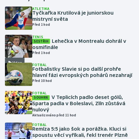
ATLETIKA
Tyčkařka Krutilová je juniorskou
Gymnastika
mistryní světa
Před 1 hod
Házená
TENIS
Lehečka v Montrealu dohrál v
SESTŘIH
Jezdectví
osmifinále
Před 1 hod
Judo
Video
FOTBAL
Fotbalistky Slavie si po další prohře
Krasobruslení
hlavní fázi evropských pohárů nezahrají
Před 10 hod
Lezení
FOTBAL
V Teplicích padlo deset gólů,
SOUHRN
Lyže a snowboard
Sparta padla v Boleslavi, Zlín zůstává
nulový
Aktualizováno před 11 hod
Moderní pětiboj
FOTBAL
Remíza 5:5 jako šok a porážka. Kluci si
Motorsport
spoustu věcí vyříkali, řekl trenér Plzně