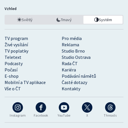
Vzhled
Světlý
Tmavý
Systém
TV program
Pro média
Živé vysílání
Reklama
TV poplatky
Studio Brno
Teletext
Studio Ostrava
Podcasty
Rada ČT
Počasí
Kariéra
E-shop
Podávání námětů
Mobilní a TV aplikace
Časté dotazy
Vše o ČT
Kontakty
Instagram
Facebook
YouTube
X
Threads