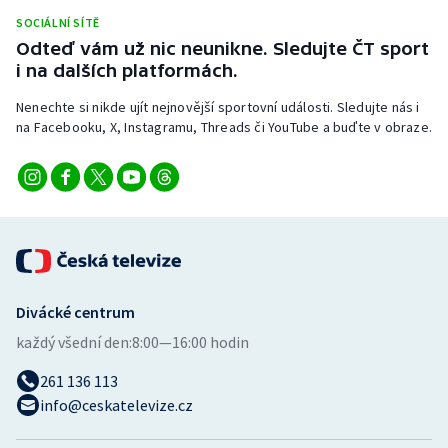
Stolní tenis
SOCIÁLNÍ SÍTĚ
Odteď vám už nic neunikne. Sledujte ČT sport
Triatlon
i na dalších platformách.
Nenechte si nikde ujít nejnovější sportovní události. Sledujte nás i
Veslování
na Facebooku, X, Instagramu, Threads či YouTube a buďte v obraze.
Vodní slalom
Volejbal
Ostatní
Divácké centrum
každý všední den:
8:00—16:00 hodin
261 136 113
info@ceskatelevize.cz