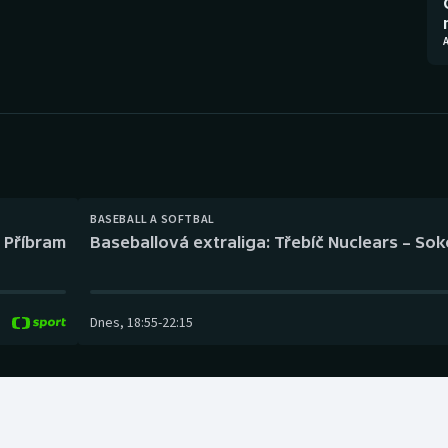
Moderní pětiboj
Triatlon
A
Motorsport
Veslování
Olympijské hry
Vodní slalom
Parasport
Volejbal
Plavání
Ostatní
BASEBALL A SOFTBAL
l Příbram
Baseballová extraliga: Třebíč Nuclears – So
Plážový volejbal
Dnes
,
18:55
-
22:15