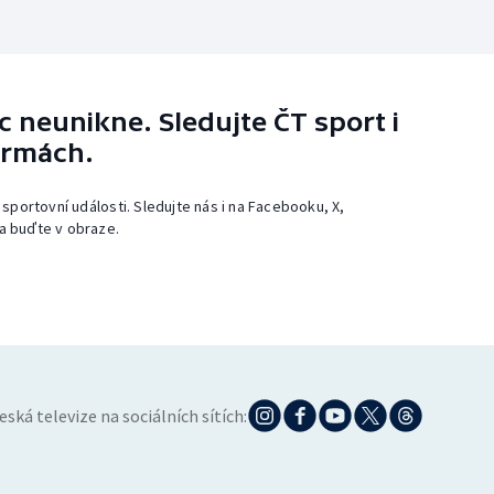
 neunikne. Sledujte ČT sport i
ormách.
 sportovní události. Sledujte nás i na Facebooku, X,
a buďte v obraze.
eská televize na sociálních sítích: