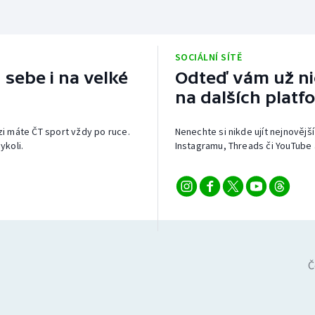
SOCIÁLNÍ SÍTĚ
 sebe i na velké
Odteď vám už nic
na dalších platf
izi máte ČT sport vždy po ruce.
Nenechte si nikde ujít nejnovější
ykoli.
Instagramu, Threads či YouTube 
Č