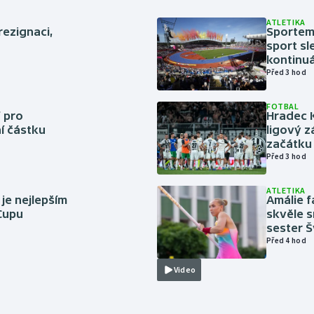
ATLETIKA
rezignaci,
Sportem 
sport sl
kontinuá
Před 3 hod
FOTBAL
 pro
Hradec 
í částku
ligový z
začátku 
Před 3 hod
ATLETIKA
 je nejlepším
Amálie 
 Cupu
skvěle s
sester 
Před 4 hod
Video