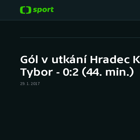
POPULÁRNÍ
DALŠÍ SPORTY
Fotbal
Americký fotbal
Gól v utkání Hradec K
Hokej
Baseball a softbal
Tybor - 0:2 (44. min.)
Tenis
Basketbal
29. 1. 2017
Atletika
Biatlon
Cyklistika
Boby a skeleton
Box