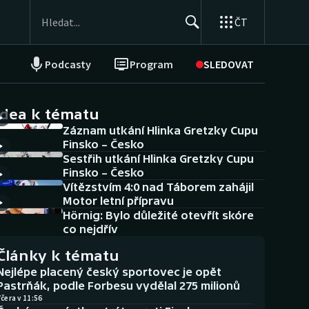
ČT
Podcasty
Program
SLEDOVAT
NEPŘEHLÉDNĚTE
Soutěže
idea k tématu
Záznam utkání Hlinka Gretzky Cupu
Historické návraty
Finsko – Česko
Sestřih utkání Hlinka Gretzky Cupu
Aplikace ČT sport
Finsko – Česko
Vítězstvím 4:0 nad Táborem zahájil
AZ kvíz
Motor letní přípravu
Hörnig: Bylo důležité otevřít skóre
co nejdřív
Články k tématu
Nejlépe placený český sportovec je opět
Pastrňák, podle Forbesu vydělal 275 milionů
čera v 11:56