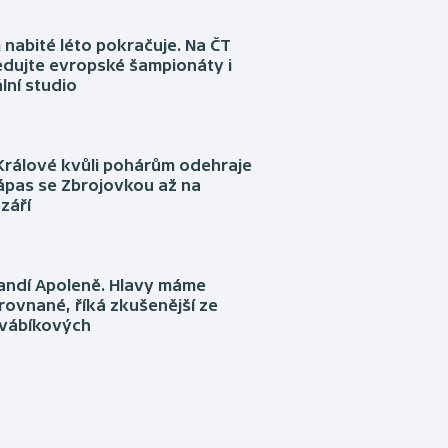
nabité léto pokračuje. Na ČT
edujte evropské šampionáty i
lní studio
Králové kvůli pohárům odehraje
ápas se Zbrojovkou až na
září
fandí Apoleně. Hlavy máme
rovnané, říká zkušenější ze
Švábíkových