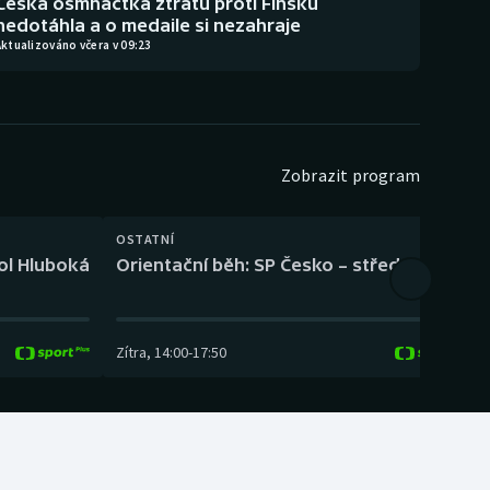
Česká osmnáctka ztrátu proti Finsku
nedotáhla a o medaile si nezahraje
ktualizováno včera v 09:23
Zobrazit program
OSTATNÍ
H
kol Hluboká
Orientační běh: SP Česko – střední trať
H
Zítra
,
14:00
-
17:50
Z