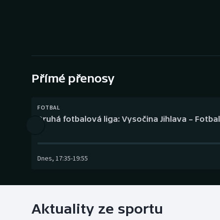
Curling
Dostihy
Florbal
Futsal
Přímé přenosy
Golf
FOTBAL
Druhá fotbalová liga: Vysočina Jihlava – Fotba
Gymnastika
Dnes
,
17:35
-
19:55
Aktuality ze sportu