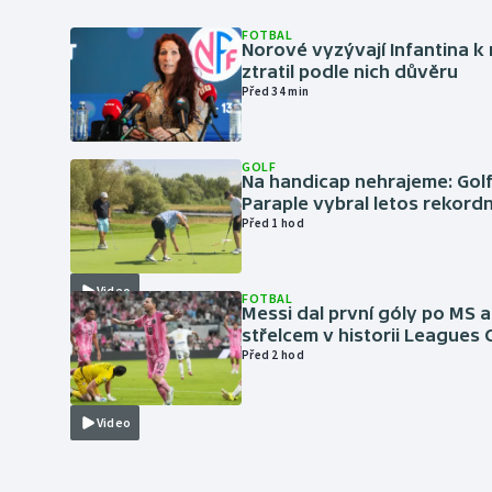
FOTBAL
Norové vyzývají Infantina k 
ztratil podle nich důvěru
Před 34 min
GOLF
Na handicap nehrajeme: Golf
Paraple vybral letos rekordn
Před 1 hod
Video
FOTBAL
Messi dal první góly po MS a
střelcem v historii Leagues
Před 2 hod
Video