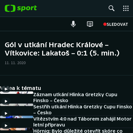
POPULÁRNÍ
SLEDOVAT
Fotbal
Gól v utkání Hradec Králové –
Vítkovice: Lakatoš – 0:1 (5. min.)
Hokej
11. 11. 2020
Tenis
Atletika
Videa k tématu
Cyklistika
Záznam utkání Hlinka Gretzky Cupu
Finsko – Česko
Sestřih utkání Hlinka Gretzky Cupu Finsko
DALŠÍ SPORTY
– Česko
Vítězstvím 4:0 nad Táborem zahájil Motor
Americký fotbal
NEPŘEHLÉDNĚTE
letní přípravu
Hörnig: Bylo důležité otevřít skóre co