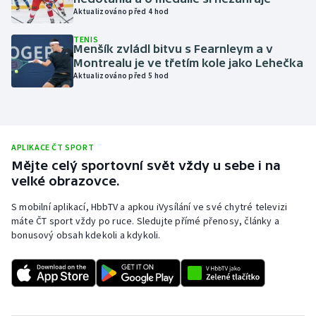
Aktualizováno před 4 hod
Olympijské hry
TENIS
Menšík zvládl bitvu s Fearnleym a v
Parasport
Montrealu je ve třetím kole jako Lehečka
Aktualizováno před 5 hod
Plavání
Plážový volejbal
APLIKACE ČT SPORT
Ragby
Mějte celý sportovní svět vždy u sebe i na
velké obrazovce.
Rychlobruslení
S mobilní aplikací, HbbTV a apkou iVysílání ve své chytré televizi
máte ČT sport vždy po ruce. Sledujte přímé přenosy, články a
Rychlostní kanoistika
bonusový obsah kdekoli a kdykoli.
Short track
Sportovní střelba