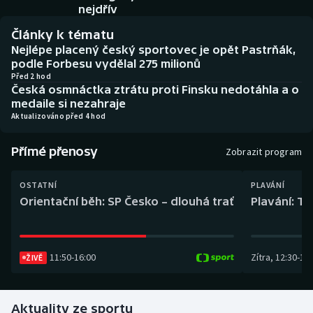
Baseball a softbal
Soutěže
nejdřív
Články k tématu
Basketbal
Historické návraty
Nejlépe placený český sportovec je opět Pastrňák,
podle Forbesu vydělal 275 milionů
Biatlon
Aplikace ČT sport
Před 2 hod
Česká osmnáctka ztrátu proti Finsku nedotáhla a o
medaile si nezahraje
Boby a skeleton
AZ kvíz
Aktualizováno před 4 hod
Box
Přímé přenosy
Zobrazit program
Curling
OSTATNÍ
PLAVÁNÍ
Orientační běh: SP Česko – dlouhá trať
Plavání: TK
Dostihy
Florbal
11:50
-
16:00
Zítra
,
12:30
-
13:
ŽIVĚ
Futsal
Aktuality ze sportu
Golf