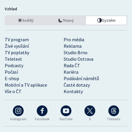
Vzhled
Světlý
Tmavý
Systém
TV program
Pro média
Živé vysílání
Reklama
TV poplatky
Studio Brno
Teletext
Studio Ostrava
Podcasty
Rada ČT
Počasí
Kariéra
E-shop
Podávání námětů
Mobilní a TV aplikace
Časté dotazy
Vše o ČT
Kontakty
Instagram
Facebook
YouTube
X
Threads