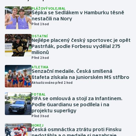
PLÁŽOVÝ VOLEJBAL
Šépka se Sedlákem v Hamburku těsně
Gymnastika
nestačili na Nory
Před 1 hod
Házená
OSTATNÍ
Nejlépe placený český sportovec je opět
Jezdectví
Pastrňák, podle Forbesu vydělal 275
milionů
Judo
Před 2 hod
ATLETIKA
Senzační medaile. Česká smíšená
Krasobruslení
štafeta získala na juniorském MS stříbro
Aktualizováno před 2 hod
Lezení
FOTBAL
FIFA se omlouvá a stojí za Infantinem.
Lyže a snowboard
Podle Guardianu se podílela i na
projektu superligy
Moderní pětiboj
Před 3 hod
HOKEJ
Česká osmnáctka ztrátu proti Finsku
Motorsport
nedotáhla a o medaile si nezahraje