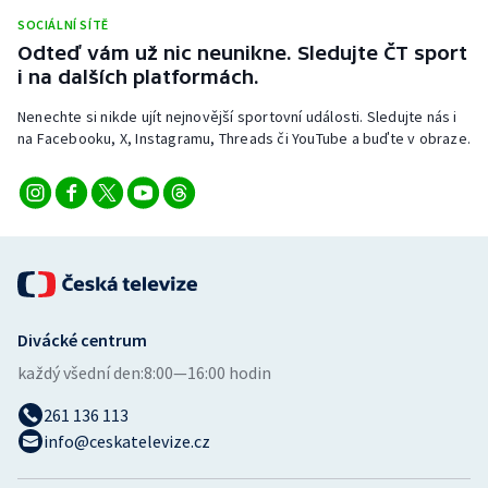
Stolní tenis
SOCIÁLNÍ SÍTĚ
Odteď vám už nic neunikne. Sledujte ČT sport
Triatlon
i na dalších platformách.
Nenechte si nikde ujít nejnovější sportovní události. Sledujte nás i
Veslování
na Facebooku, X, Instagramu, Threads či YouTube a buďte v obraze.
Vodní slalom
Volejbal
Ostatní
Divácké centrum
každý všední den:
8:00—16:00 hodin
261 136 113
info@ceskatelevize.cz