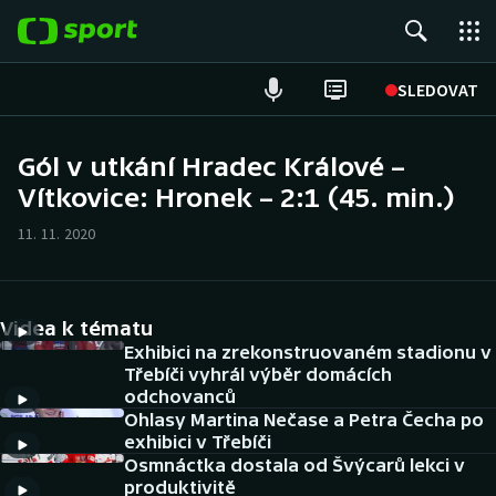
POPULÁRNÍ
SLEDOVAT
Fotbal
Gól v utkání Hradec Králové –
Vítkovice: Hronek – 2:1 (45. min.)
Hokej
11. 11. 2020
Tenis
Atletika
Videa k tématu
Cyklistika
Exhibici na zrekonstruovaném stadionu v
Třebíči vyhrál výběr domácích
odchovanců
DALŠÍ SPORTY
Ohlasy Martina Nečase a Petra Čecha po
exhibici v Třebíči
Americký fotbal
NEPŘEHLÉDNĚTE
Osmnáctka dostala od Švýcarů lekci v
produktivitě