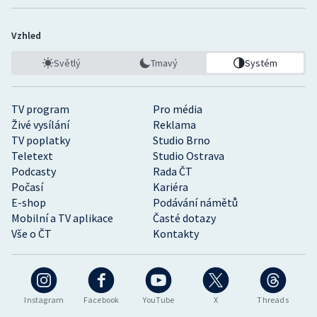
Vzhled
Světlý
Tmavý
Systém
TV program
Pro média
Živé vysílání
Reklama
TV poplatky
Studio Brno
Teletext
Studio Ostrava
Podcasty
Rada ČT
Počasí
Kariéra
E-shop
Podávání námětů
Mobilní a TV aplikace
Časté dotazy
Vše o ČT
Kontakty
Instagram
Facebook
YouTube
X
Threads