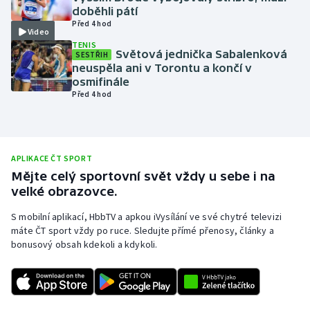
doběhli pátí
Olympijské hry
Před 4 hod
Video
TENIS
Parasport
Světová jednička Sabalenková
SESTŘIH
neuspěla ani v Torontu a končí v
osmifinále
Plavání
Před 4 hod
Plážový volejbal
Ragby
APLIKACE ČT SPORT
Mějte celý sportovní svět vždy u sebe i na
Rychlobruslení
velké obrazovce.
S mobilní aplikací, HbbTV a apkou iVysílání ve své chytré televizi
Rychlostní kanoistika
máte ČT sport vždy po ruce. Sledujte přímé přenosy, články a
bonusový obsah kdekoli a kdykoli.
Short track
Sportovní střelba