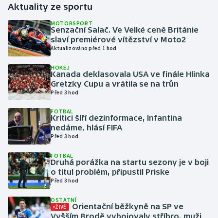
Aktuality ze sportu
Gymnastika
MOTORSPORT
Senzační Salač. Ve Velké ceně Británie
slaví premiérové vítězství v Moto2
Házená
Aktualizováno před 1 hod
HOKEJ
Jezdectví
Kanada deklasovala USA ve finále Hlinka
Gretzky Cupu a vrátila se na trůn
Judo
Před 3 hod
FOTBAL
Krasobruslení
Kritici šíří dezinformace, Infantina
nedáme, hlásí FIFA
Před 3 hod
Lezení
FOTBAL
Lyže a snowboard
Druhá porážka na startu sezony je v boji
o titul problém, připustil Priske
Před 3 hod
Moderní pětiboj
OSTATNÍ
Orientační běžkyně na SP ve
ŽIVĚ
Motorsport
Vyšším Brodě vybojovaly stříbro, muži