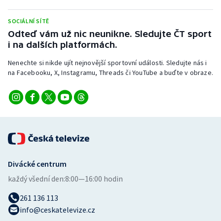
Stolní tenis
SOCIÁLNÍ SÍTĚ
Triatlon
Odteď vám už nic neunikne. Sledujte ČT sport
i na dalších platformách.
Veslování
Nenechte si nikde ujít nejnovější sportovní události. Sledujte nás i
na Facebooku, X, Instagramu, Threads či YouTube a buďte v obraze.
Vodní slalom
Volejbal
Ostatní
Divácké centrum
každý všední den:
8:00—16:00 hodin
261 136 113
info@ceskatelevize.cz