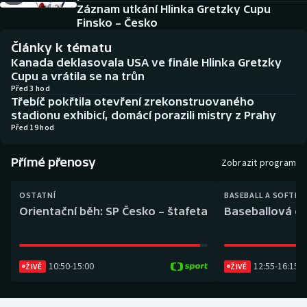
Baseball a softbal
Soutěže
Záznam utkání Hlinka Gretzky Cupu
Finsko – Česko
Basketbal
Historické návraty
Články k tématu
Kanada deklasovala USA ve finále Hlinka Gretzky
Biatlon
Aplikace ČT sport
Cupu a vrátila se na trůn
Před 3 hod
Třebíč pokřtila otevření zrekonstruovaného
Boby a skeleton
AZ kvíz
stadionu exhibicí, domácí porazili mistry z Prahy
Před 19 hod
Box
Přímé přenosy
Zobrazit program
Curling
OSTATNÍ
BASEBALL A SOFTBA
Dostihy
Orientační běh: SP Česko – štafeta
Baseballová ex
Florbal
10:50
-
15:00
12:55
-
16:15
ŽIVĚ
ŽIVĚ
Futsal
Golf