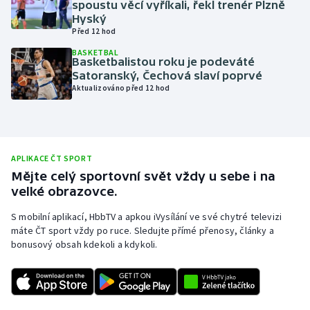
spoustu věcí vyříkali, řekl trenér Plzně
Hyský
Olympijské hry
Před 12 hod
Parasport
BASKETBAL
Basketbalistou roku je podeváté
Satoranský, Čechová slaví poprvé
Plavání
Aktualizováno před 12 hod
Plážový volejbal
Ragby
APLIKACE ČT SPORT
Mějte celý sportovní svět vždy u sebe i na
Rychlobruslení
velké obrazovce.
S mobilní aplikací, HbbTV a apkou iVysílání ve své chytré televizi
Rychlostní kanoistika
máte ČT sport vždy po ruce. Sledujte přímé přenosy, články a
bonusový obsah kdekoli a kdykoli.
Short track
Sportovní střelba