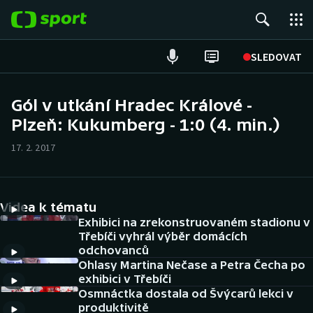
POPULÁRNÍ
SLEDOVAT
Fotbal
Gól v utkání Hradec Králové -
Plzeň: Kukumberg - 1:0 (4. min.)
Hokej
17. 2. 2017
Tenis
Atletika
Videa k tématu
Cyklistika
Exhibici na zrekonstruovaném stadionu v
Třebíči vyhrál výběr domácích
odchovanců
DALŠÍ SPORTY
Ohlasy Martina Nečase a Petra Čecha po
exhibici v Třebíči
Americký fotbal
NEPŘEHLÉDNĚTE
Osmnáctka dostala od Švýcarů lekci v
produktivitě