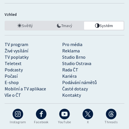
Vzhled
Světlý
Tmavý
Systém
TV program
Pro média
Živé vysílání
Reklama
TV poplatky
Studio Brno
Teletext
Studio Ostrava
Podcasty
Rada ČT
Počasí
Kariéra
E-shop
Podávání námětů
Mobilní a TV aplikace
Časté dotazy
Vše o ČT
Kontakty
Instagram
Facebook
YouTube
X
Threads