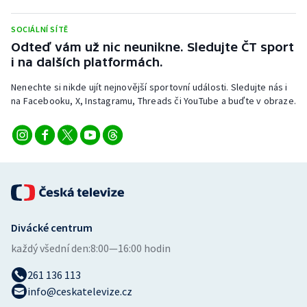
Stolní tenis
SOCIÁLNÍ SÍTĚ
Triatlon
Odteď vám už nic neunikne. Sledujte ČT sport
i na dalších platformách.
Veslování
Nenechte si nikde ujít nejnovější sportovní události. Sledujte nás i
na Facebooku, X, Instagramu, Threads či YouTube a buďte v obraze.
Vodní slalom
Volejbal
Ostatní
Divácké centrum
každý všední den:
8:00—16:00 hodin
261 136 113
info@ceskatelevize.cz