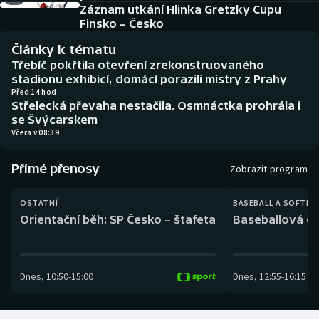
Baseball a softbal
Soutěže
Záznam utkání Hlinka Gretzky Cupu
Finsko – Česko
Basketbal
Historické návraty
Články k tématu
Třebíč pokřtila otevření zrekonstruovaného
Biatlon
Aplikace ČT sport
stadionu exhibicí, domácí porazili mistry z Prahy
Před 14 hod
Střelecká převaha nestačila. Osmnáctka prohrála i
Boby a skeleton
AZ kvíz
se Švýcarskem
Včera v 08:39
Box
Přímé přenosy
Zobrazit program
Curling
OSTATNÍ
BASEBALL A SOFTBA
Dostihy
Orientační běh: SP Česko – štafeta
Baseballová ex
Florbal
Dnes
,
10:50
-
15:00
Dnes
,
12:55
-
16:15
Futsal
Golf