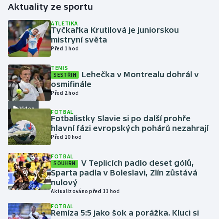
Aktuality ze sportu
Gymnastika
ATLETIKA
Tyčkařka Krutilová je juniorskou
mistryní světa
Házená
Před 1 hod
TENIS
Jezdectví
Lehečka v Montrealu dohrál v
SESTŘIH
osmifinále
Judo
Před 2 hod
Video
FOTBAL
Krasobruslení
Fotbalistky Slavie si po další prohře
hlavní fázi evropských pohárů nezahrají
Před 10 hod
Lezení
FOTBAL
Lyže a snowboard
V Teplicích padlo deset gólů,
SOUHRN
Sparta padla v Boleslavi, Zlín zůstává
nulový
Moderní pětiboj
Aktualizováno před 11 hod
FOTBAL
Motorsport
Remíza 5:5 jako šok a porážka. Kluci si