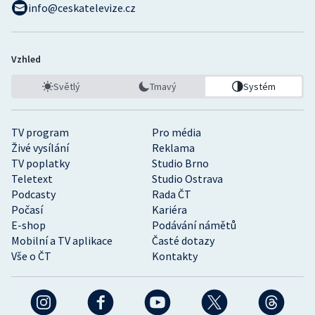
info@ceskatelevize.cz
Vzhled
Světlý
Tmavý
Systém
TV program
Pro média
Živé vysílání
Reklama
TV poplatky
Studio Brno
Teletext
Studio Ostrava
Podcasty
Rada ČT
Počasí
Kariéra
E-shop
Podávání námětů
Mobilní a TV aplikace
Časté dotazy
Vše o ČT
Kontakty