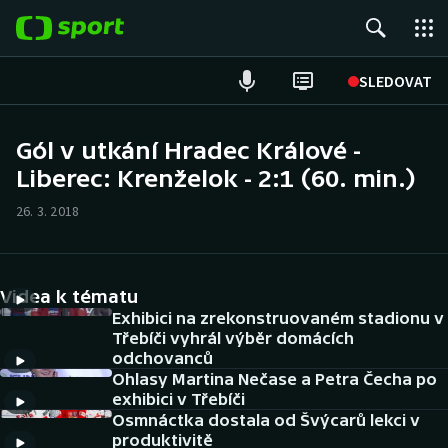
POPULÁRNÍ
SLEDOVAT
Fotbal
Gól v utkání Hradec Králové -
Liberec: Krenželok - 2:1 (60. min.)
Hokej
26. 3. 2018
Tenis
Atletika
Videa k tématu
Cyklistika
Exhibici na zrekonstruovaném stadionu v
Třebíči vyhrál výběr domácích
odchovanců
DALŠÍ SPORTY
Ohlasy Martina Nečase a Petra Čecha po
exhibici v Třebíči
Americký fotbal
NEPŘEHLÉDNĚTE
Osmnáctka dostala od Švýcarů lekci v
produktivitě