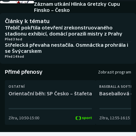
Baseball a softbal
Soutěže
Záznam utkání Hlinka Gretzky Cupu
Finsko – Česko
Basketbal
Historické návraty
Články k tématu
Třebíč pokřtila otevření zrekonstruovaného
Biatlon
Aplikace ČT sport
stadionu exhibicí, domácí porazili mistry z Prahy
Před 3 hod
Střelecká převaha nestačila. Osmnáctka prohrála i
Boby a skeleton
AZ kvíz
se Švýcarskem
Před 14 hod
Box
Přímé přenosy
Zobrazit program
Curling
OSTATNÍ
BASEBALL A SOFTBA
Dostihy
Orientační běh: SP Česko – štafeta
Baseballová ex
Florbal
Zítra
,
10:50
-
15:00
Zítra
,
12:55
-
16:15
Futsal
Golf