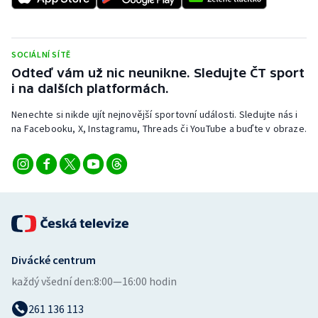
Stolní tenis
Triatlon
SOCIÁLNÍ SÍTĚ
Odteď vám už nic neunikne. Sledujte ČT sport
Veslování
i na dalších platformách.
Vodní slalom
Nenechte si nikde ujít nejnovější sportovní události. Sledujte nás i
na Facebooku, X, Instagramu, Threads či YouTube a buďte v obraze.
Volejbal
Ostatní
Divácké centrum
každý všední den:
8:00—16:00 hodin
261 136 113