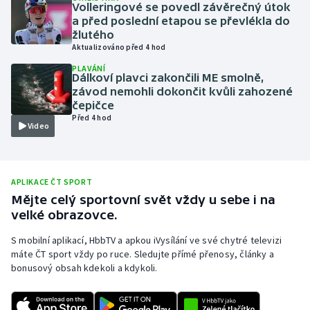
Volleringové se povedl závěrečný útok
Olympijské hry
a před poslední etapou se převlékla do
žlutého
Aktualizováno před 4 hod
Parasport
PLAVÁNÍ
Dálkoví plavci zakončili ME smolně,
Plavání
závod nemohli dokončit kvůli zahozené
čepičce
Před 4 hod
Plážový volejbal
Video
Ragby
APLIKACE ČT SPORT
Rychlobruslení
Mějte celý sportovní svět vždy u sebe i na
velké obrazovce.
Rychlostní kanoistika
S mobilní aplikací, HbbTV a apkou iVysílání ve své chytré televizi
Short track
máte ČT sport vždy po ruce. Sledujte přímé přenosy, články a
bonusový obsah kdekoli a kdykoli.
Sportovní střelba