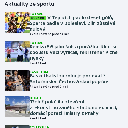
Aktuality ze sportu
Gymnastika
FOTBAL
V Teplicích padlo deset gólů,
SOUHRN
Sparta padla v Boleslavi, Zlín zůstává
Házená
nulový
Aktualizováno před 54 min
Jezdectví
FOTBAL
Remíza 5:5 jako šok a porážka. Kluci si
spoustu věcí vyříkali, řekl trenér Plzně
Judo
Hyský
Před 1 hod
Krasobruslení
BASKETBAL
Basketbalistou roku je podeváté
Lezení
Satoranský, Čechová slaví poprvé
Aktualizováno před 1 hod
Lyže a snowboard
HOKEJ
Třebíč pokřtila otevření
zrekonstruovaného stadionu exhibicí,
Moderní pětiboj
domácí porazili mistry z Prahy
Před 3 hod
Motorsport
CYKLISTIKA