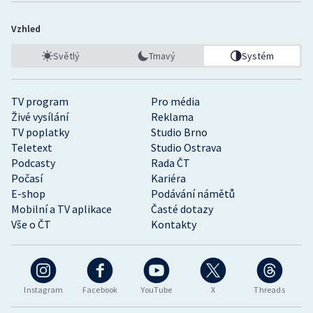
Vzhled
Světlý
Tmavý
Systém
TV program
Pro média
Živé vysílání
Reklama
TV poplatky
Studio Brno
Teletext
Studio Ostrava
Podcasty
Rada ČT
Počasí
Kariéra
E-shop
Podávání námětů
Mobilní a TV aplikace
Časté dotazy
Vše o ČT
Kontakty
Instagram
Facebook
YouTube
X
Threads