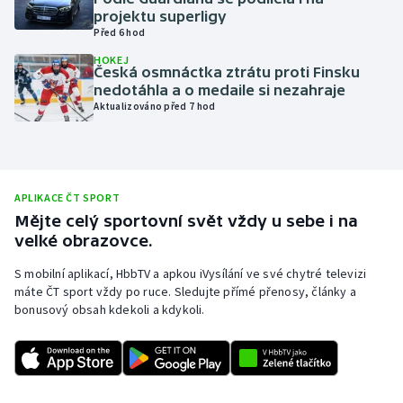
projektu superligy
Olympijské hry
Před 6 hod
HOKEJ
Parasport
Česká osmnáctka ztrátu proti Finsku
nedotáhla a o medaile si nezahraje
Aktualizováno před 7 hod
Plavání
Plážový volejbal
Ragby
APLIKACE ČT SPORT
Mějte celý sportovní svět vždy u sebe i na
velké obrazovce.
Rychlobruslení
S mobilní aplikací, HbbTV a apkou iVysílání ve své chytré televizi
Rychlostní kanoistika
máte ČT sport vždy po ruce. Sledujte přímé přenosy, články a
bonusový obsah kdekoli a kdykoli.
Short track
Sportovní střelba