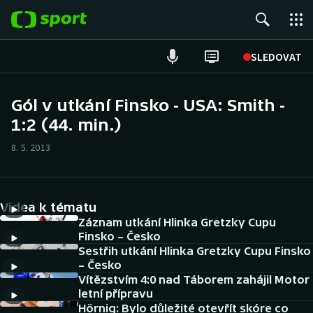
POPULÁRNÍ
SLEDOVAT
Fotbal
Gól v utkání Finsko - USA: Smith -
1:2 (44. min.)
Hokej
8. 5. 2013
Tenis
Atletika
Videa k tématu
Cyklistika
Záznam utkání Hlinka Gretzky Cupu
Finsko – Česko
Sestřih utkání Hlinka Gretzky Cupu Finsko
DALŠÍ SPORTY
– Česko
Vítězstvím 4:0 nad Táborem zahájil Motor
Americký fotbal
NEPŘEHLÉDNĚTE
letní přípravu
Hörnig: Bylo důležité otevřít skóre co