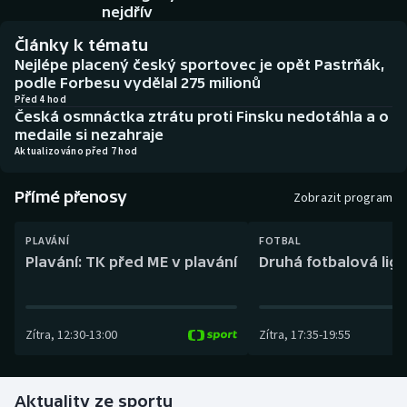
Baseball a softbal
Soutěže
nejdřív
Články k tématu
Basketbal
Historické návraty
Nejlépe placený český sportovec je opět Pastrňák,
podle Forbesu vydělal 275 milionů
Biatlon
Aplikace ČT sport
Před 4 hod
Česká osmnáctka ztrátu proti Finsku nedotáhla a o
medaile si nezahraje
Boby a skeleton
AZ kvíz
Aktualizováno před 7 hod
Box
Přímé přenosy
Zobrazit program
Curling
PLAVÁNÍ
FOTBAL
Plavání: TK před ME v plavání
Druhá fotbalová liga
Dostihy
Florbal
Zítra
,
12:30
-
13:00
Zítra
,
17:35
-
19:55
Futsal
Aktuality ze sportu
Golf