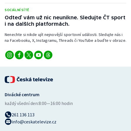
Stolní tenis
SOCIÁLNÍ SÍTĚ
Odteď vám už nic neunikne. Sledujte ČT sport
Triatlon
i na dalších platformách.
Veslování
Nenechte si nikde ujít nejnovější sportovní události. Sledujte nás i
na Facebooku, X, Instagramu, Threads či YouTube a buďte v obraze.
Vodní slalom
Volejbal
Ostatní
Divácké centrum
každý všední den:
8:00—16:00 hodin
261 136 113
info@ceskatelevize.cz