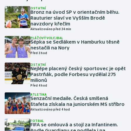
OSTATNÍ
Bronz na úvod SP v orientačním běhu.
Gymnastika
Rauturier slaví ve Vyšším Brodě
navzdory křečím
Házená
Aktualizováno před 34 min
PLÁŽOVÝ VOLEJBAL
Jezdectví
Šépka se Sedlákem v Hamburku těsně
nestačili na Nory
Před 3 hod
Judo
OSTATNÍ
Nejlépe placený český sportovec je opět
Krasobruslení
Pastrňák, podle Forbesu vydělal 275
milionů
Lezení
Před 4 hod
ATLETIKA
Lyže a snowboard
Senzační medaile. Česká smíšená
štafeta získala na juniorském MS stříbro
Aktualizováno před 4 hod
Moderní pětiboj
FOTBAL
FIFA se omlouvá a stojí za Infantinem.
Motorsport
Podle Guardianu se podílela i na