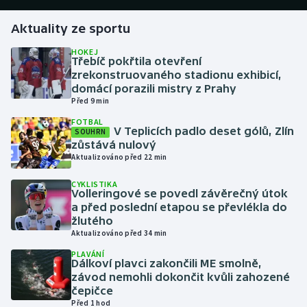
Aktuality ze sportu
Gymnastika
HOKEJ
Třebíč pokřtila otevření
Házená
zrekonstruovaného stadionu exhibicí,
domácí porazili mistry z Prahy
Jezdectví
Před 9 min
FOTBAL
Judo
V Teplicích padlo deset gólů, Zlín
SOUHRN
zůstává nulový
Aktualizováno před 22 min
Krasobruslení
CYKLISTIKA
Volleringové se povedl závěrečný útok
Lezení
a před poslední etapou se převlékla do
žlutého
Lyže a snowboard
Aktualizováno před 34 min
PLAVÁNÍ
Moderní pětiboj
Dálkoví plavci zakončili ME smolně,
závod nemohli dokončit kvůli zahozené
čepičce
Motorsport
Před 1 hod