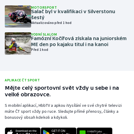
MOTORSPORT
Olympijské hry
Salač byl v kvalifikaci v Silverstonu
šestý
Parasport
Aktualizováno před 1 hod
VODNÍ SLALOM
Plavání
Famózní Kočířová získala na juniorském
ME den po kajaku titul i na kanoi
Před 1 hod
Plážový volejbal
Ragby
Rychlobruslení
APLIKACE ČT SPORT
Mějte celý sportovní svět vždy u sebe i na
velké obrazovce.
Rychlostní kanoistika
S mobilní aplikací, HbbTV a apkou iVysílání ve své chytré televizi
Short track
máte ČT sport vždy po ruce. Sledujte přímé přenosy, články a
bonusový obsah kdekoli a kdykoli.
Sportovní střelba