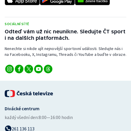
Stolní tenis
Triatlon
SOCIÁLNÍ SÍTĚ
Odteď vám už nic neunikne. Sledujte ČT sport
Veslování
i na dalších platformách.
Vodní slalom
Nenechte si nikde ujít nejnovější sportovní události. Sledujte nás i
na Facebooku, X, Instagramu, Threads či YouTube a buďte v obraze.
Volejbal
Ostatní
Divácké centrum
každý všední den:
8:00—16:00 hodin
261 136 113