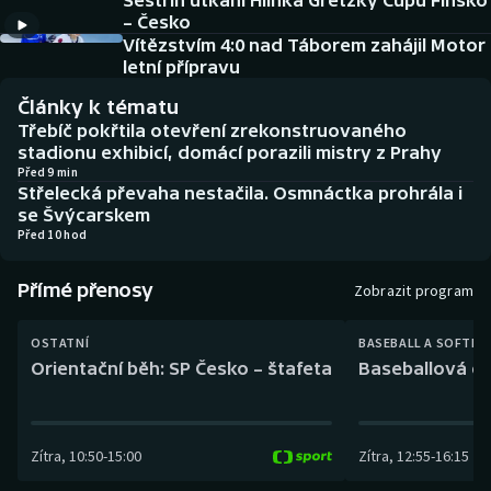
Sestřih utkání Hlinka Gretzky Cupu Finsko
Baseball a softbal
Soutěže
– Česko
Vítězstvím 4:0 nad Táborem zahájil Motor
Basketbal
Historické návraty
letní přípravu
Články k tématu
Biatlon
Aplikace ČT sport
Třebíč pokřtila otevření zrekonstruovaného
stadionu exhibicí, domácí porazili mistry z Prahy
Boby a skeleton
AZ kvíz
Před 9 min
Střelecká převaha nestačila. Osmnáctka prohrála i
se Švýcarskem
Box
Před 10 hod
Curling
Přímé přenosy
Zobrazit program
Dostihy
OSTATNÍ
BASEBALL A SOFTBA
Orientační běh: SP Česko – štafeta
Baseballová ex
Florbal
Futsal
Zítra
,
10:50
-
15:00
Zítra
,
12:55
-
16:15
Golf