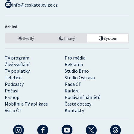
info@ceskatelevize.cz
Vzhled
Světlý
Tmavý
Systém
TV program
Pro média
Živé vysílání
Reklama
TV poplatky
Studio Brno
Teletext
Studio Ostrava
Podcasty
Rada ČT
Počasí
Kariéra
E-shop
Podávání námětů
Mobilní a TV aplikace
Časté dotazy
Vše o ČT
Kontakty