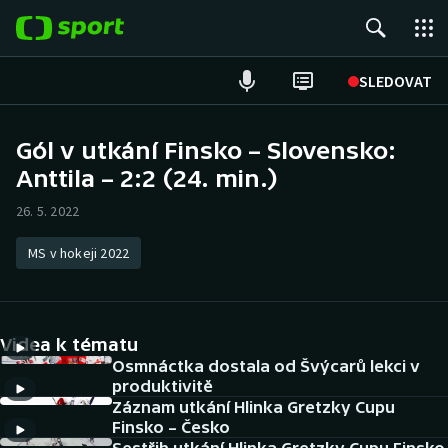
POPULÁRNÍ
SLEDOVAT
Fotbal
Gól v utkání Finsko – Slovensko:
Anttila – 2:2 (24. min.)
Hokej
26. 5. 2022
Tenis
MS v hokeji 2022
Atletika
Cyklistika
Videa k tématu
DALŠÍ SPORTY
Osmnáctka dostala od Švýcarů lekci v
produktivitě
Záznam utkání Hlinka Gretzky Cupu
Americký fotbal
NEPŘEHLÉDNĚTE
Finsko – Česko