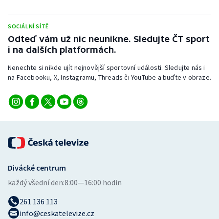
Short track
SOCIÁLNÍ SÍTĚ
Sportovní střelba
Odteď vám už nic neunikne. Sledujte ČT sport
i na dalších platformách.
Stolní tenis
Nenechte si nikde ujít nejnovější sportovní události. Sledujte nás i
Triatlon
na Facebooku, X, Instagramu, Threads či YouTube a buďte v obraze.
Veslování
Vodní slalom
Volejbal
Divácké centrum
Ostatní
každý všední den:
8:00—16:00 hodin
261 136 113
info@ceskatelevize.cz