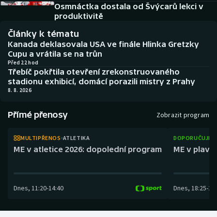
Atletika
Soutěže
Osmnáctka dostala od Švýcarů lekci v
produktivitě
Baseball a softbal
Historické návraty
Články k tématu
Kanada deklasovala USA ve finále Hlinka Gretzky
Basketbal
Aplikace ČT sport
Cupu a vrátila se na trůn
Před 22 hod
Třebíč pokřtila otevření zrekonstruovaného
Biatlon
AZ kvíz
stadionu exhibicí, domácí porazili mistry z Prahy
8. 8. 2026
Boby a skeleton
Přímé přenosy
Zobrazit program
Box
MULTIPŘENOS
ATLETIKA
DOPORUČUJEM
Curling
ME v atletice 2026: dopolední program
ME v plaván
Cyklistika
Dnes
,
11:20
-
14:40
Dnes
,
18:25
-
21
Dostihy
Florbal