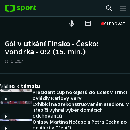
POPULÁRNÍ
SLEDOVAT
ME v atletice
Gól v utkání Finsko - Česko:
Vondrka - 0:2 (15. min.)
ME v plavání
11. 2. 2017
Fotbal
Hokej
Videa k tématu
Tenis
President Cup hokejistů do 18 let v Třinci
ovládly Karlovy Vary
Exhibici na zrekonstruovaném stadionu v
DALŠÍ SPORTY
Třebíči vyhrál výběr domácích
odchovanců
Americký fotbal
NEPŘEHLÉDNĚTE
Ohlasy Martina Nečase a Petra Čecha po
exhibici v Třebíči