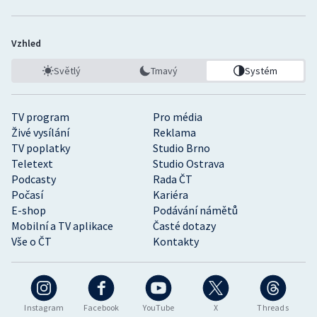
Vzhled
Světlý
Tmavý
Systém
TV program
Pro média
Živé vysílání
Reklama
TV poplatky
Studio Brno
Teletext
Studio Ostrava
Podcasty
Rada ČT
Počasí
Kariéra
E-shop
Podávání námětů
Mobilní a TV aplikace
Časté dotazy
Vše o ČT
Kontakty
Instagram
Facebook
YouTube
X
Threads