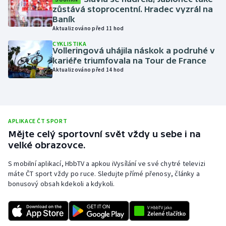
zůstává stoprocentní. Hradec vyzrál na
Moderní pětiboj
Baník
Aktualizováno před 11 hod
Motorsport
CYKLISTIKA
Volleringová uhájila náskok a podruhé v
kariéře triumfovala na Tour de France
Olympijské hry
Aktualizováno před 14 hod
Parasport
Plavání
APLIKACE ČT SPORT
Mějte celý sportovní svět vždy u sebe i na
Plážový volejbal
velké obrazovce.
Ragby
S mobilní aplikací, HbbTV a apkou iVysílání ve své chytré televizi
máte ČT sport vždy po ruce. Sledujte přímé přenosy, články a
bonusový obsah kdekoli a kdykoli.
Rychlobruslení
Rychlostní kanoistika