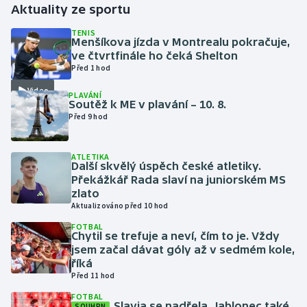
Aktuality ze sportu
Futsal
TENIS
Menšíkova jízda v Montrealu pokračuje,
ve čtvrtfinále ho čeká Shelton
Golf
Před 1 hod
Video
PLAVÁNÍ
Gymnastika
Soutěž k ME v plavání – 10. 8.
Před 9 hod
Házená
ATLETIKA
Jezdectví
Další skvělý úspěch české atletiky.
Překážkář Rada slaví na juniorském MS
zlato
Judo
Aktualizováno před 10 hod
FOTBAL
Krasobruslení
Chytil se trefuje a neví, čím to je. Vždy
jsem začal dávat góly až v sedmém kole,
Lezení
říká
Před 11 hod
Lyže a snowboard
FOTBAL
Slavia se nadřela, Jablonec také
SOUHRN