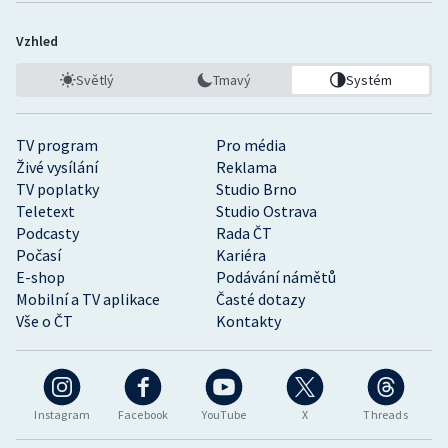
Vzhled
Světlý
Tmavý
Systém
TV program
Pro média
Živé vysílání
Reklama
TV poplatky
Studio Brno
Teletext
Studio Ostrava
Podcasty
Rada ČT
Počasí
Kariéra
E-shop
Podávání námětů
Mobilní a TV aplikace
Časté dotazy
Vše o ČT
Kontakty
Instagram
Facebook
YouTube
X
Threads