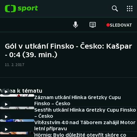
POPULÁRNÍ
SLEDOVAT
Fotbal
Gól v utkání Finsko - Česko: Kašpar
- 0:4 (39. min.)
Hokej
11. 2. 2017
Tenis
Atletika
Videa k tématu
Cyklistika
Záznam utkání Hlinka Gretzky Cupu
Finsko – Česko
Sestřih utkání Hlinka Gretzky Cupu Finsko
DALŠÍ SPORTY
– Česko
Vítězstvím 4:0 nad Táborem zahájil Motor
Americký fotbal
NEPŘEHLÉDNĚTE
letní přípravu
Hörnig: Bylo důležité otevřít skóre co