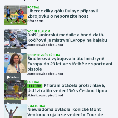
FOTBAL
Liberec díky gólu Dulaye připravil
Gymnastika
Zbrojovku o neporazitelnost
Před 42 min
Házená
VODNÍ SLALOM
Další juniorská medaile a hned zlatá.
Jezdectví
Kočířová je mistryní Evropy na kajaku
Aktualizováno před 1 hod
Judo
Video
SPORTOVNÍ STŘELBA
Šindlerová vybojovala titul mistryně
Krasobruslení
Evropy do 23 let ve střelbě ze sportovní
pistole
Aktualizováno před 1 hod
Lezení
Video
FOTBAL
Příbram otáčela proti Jihlavě,
SESTŘIH
Lyže a snowboard
Ústí ztratilo vedení 3:0 s Českou Lípou
Aktualizováno před 1 hod
Moderní pětiboj
Video
CYKLISTIKA
Niewiadomá ovládla ikonické Mont
Motorsport
Ventoux a ujala se vedení v Tour de