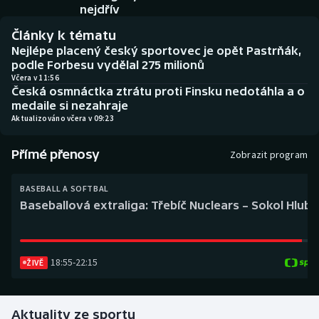
Baseball a softbal
Soutěže
nejdřív
Články k tématu
Basketbal
Historické návraty
Nejlépe placený český sportovec je opět Pastrňák,
podle Forbesu vydělal 275 milionů
Biatlon
Aplikace ČT sport
Včera v 11:56
Česká osmnáctka ztrátu proti Finsku nedotáhla a o
medaile si nezahraje
Boby a skeleton
AZ kvíz
Aktualizováno včera v 09:23
Box
Přímé přenosy
Zobrazit program
Curling
BASEBALL A SOFTBAL
Baseballová extraliga: Třebíč Nuclears – Sokol Hlub
Dostihy
Florbal
18:55
-
22:15
ŽIVĚ
Futsal
Aktuality ze sportu
Golf