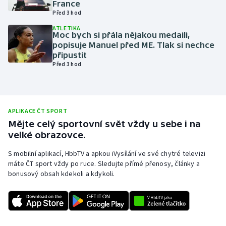
France
Před 3 hod
Olympijské hry
ATLETIKA
Moc bych si přála nějakou medaili,
Parasport
popisuje Manuel před ME. Tlak si nechce
připustit
Plavání
Před 3 hod
Plážový volejbal
Ragby
APLIKACE ČT SPORT
Mějte celý sportovní svět vždy u sebe i na
velké obrazovce.
Rychlobruslení
S mobilní aplikací, HbbTV a apkou iVysílání ve své chytré televizi
Rychlostní kanoistika
máte ČT sport vždy po ruce. Sledujte přímé přenosy, články a
bonusový obsah kdekoli a kdykoli.
Short track
Sportovní střelba