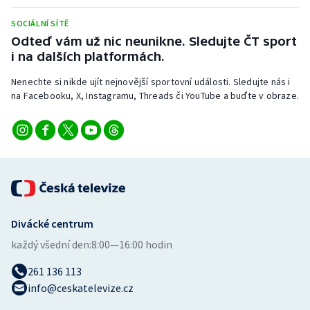
Stolní tenis
SOCIÁLNÍ SÍTĚ
Odteď vám už nic neunikne. Sledujte ČT sport
Triatlon
i na dalších platformách.
Veslování
Nenechte si nikde ujít nejnovější sportovní události. Sledujte nás i
na Facebooku, X, Instagramu, Threads či YouTube a buďte v obraze.
Vodní slalom
Volejbal
Ostatní
Divácké centrum
každý všední den:
8:00—16:00 hodin
261 136 113
info@ceskatelevize.cz