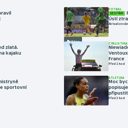
FOTBAL
ravil
SESTŘIH
t
Ústí ztr
Aktualizován
Video
CYKLISTIKA
ed zlatá.
Niewiad
 na kajaku
Ventoux 
France
Před 2 hod
ATLETIKA
mistryně
Moc bych
ze sportovní
popisuje
připustit
Před 3 hod