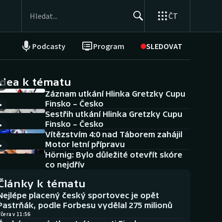
ČT
Podcasty
Program
SLEDOVAT
NEPŘEHLÉDNĚTE
Soutěže
idea k tématu
Záznam utkání Hlinka Gretzky Cupu
Historické návraty
Finsko – Česko
Sestřih utkání Hlinka Gretzky Cupu
Aplikace ČT sport
Finsko – Česko
Vítězstvím 4:0 nad Táborem zahájil
AZ kvíz
Motor letní přípravu
Hörnig: Bylo důležité otevřít skóre
co nejdřív
Články k tématu
Nejlépe placený český sportovec je opět
Pastrňák, podle Forbesu vydělal 275 milionů
čera v 11:56