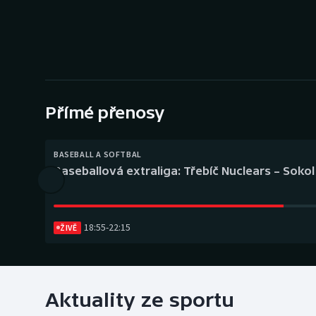
Curling
Dostihy
Florbal
Futsal
Přímé přenosy
Golf
BASEBALL A SOFTBAL
Baseballová extraliga: Třebíč Nuclears – Soko
Gymnastika
18:55
-
22:15
ŽIVĚ
Aktuality ze sportu