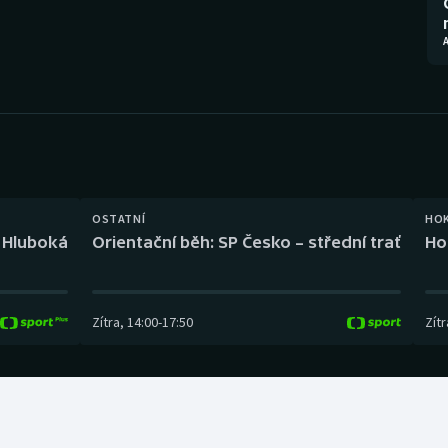
Moderní pětiboj
Triatlon
A
Motorsport
Veslování
Olympijské hry
Vodní slalom
Parasport
Volejbal
Plavání
Ostatní
OSTATNÍ
HO
l Hluboká
Orientační běh: SP Česko – střední trať
Ho
Plážový volejbal
Zítra
,
14:00
-
17:50
Zítr