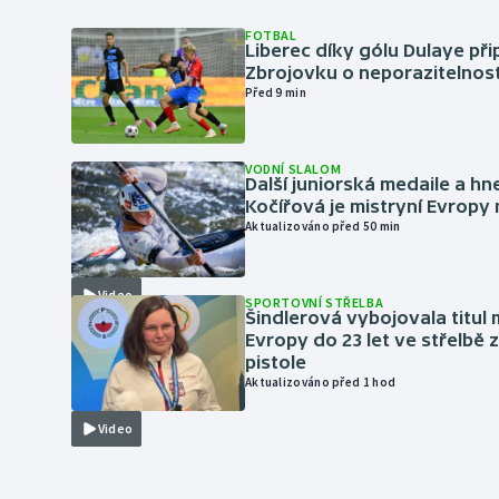
FOTBAL
Liberec díky gólu Dulaye přip
Zbrojovku o neporazitelnos
Před 9 min
VODNÍ SLALOM
Další juniorská medaile a hn
Kočířová je mistryní Evropy
Aktualizováno před 50 min
Video
SPORTOVNÍ STŘELBA
Šindlerová vybojovala titul 
Evropy do 23 let ve střelbě 
pistole
Aktualizováno před 1 hod
Video