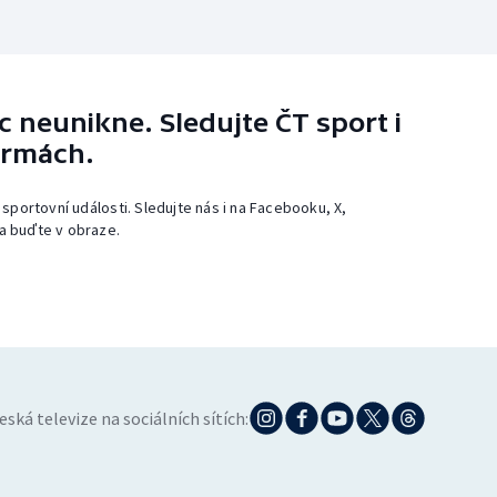
 neunikne. Sledujte ČT sport i
ormách.
 sportovní události. Sledujte nás i na Facebooku, X,
a buďte v obraze.
eská televize na sociálních sítích: