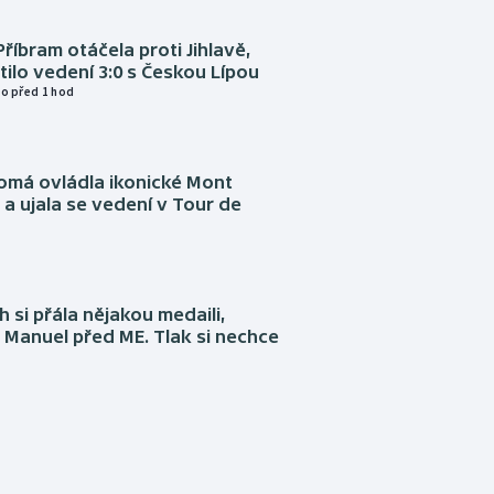
Příbram otáčela proti Jihlavě,
atilo vedení 3:0 s Českou Lípou
o před 1 hod
omá ovládla ikonické Mont
a ujala se vedení v Tour de
 si přála nějakou medaili,
 Manuel před ME. Tlak si nechce