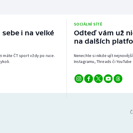
SOCIÁLNÍ SÍTĚ
 sebe i na velké
Odteď vám už nic
na dalších platf
izi máte ČT sport vždy po ruce.
Nenechte si nikde ujít nejnovější
ykoli.
Instagramu, Threads či YouTube 
Č