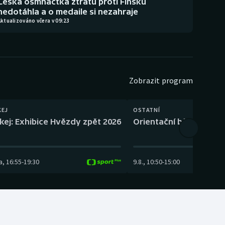
Česká osmnáctka ztrátu proti Finsku
nedotáhla a o medaile si nezahraje
ktualizováno včera v 09:23
Zobrazit program
KEJ
OSTATNÍ
kej: Exhibice Hvězdy zpět 2026
Orientační běh: SP Čes
a
,
16:55
-
19:30
9.8.
,
10:50
-
15:00