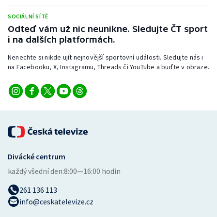
Stolní tenis
SOCIÁLNÍ SÍTĚ
Odteď vám už nic neunikne. Sledujte ČT sport
Triatlon
i na dalších platformách.
Veslování
Nenechte si nikde ujít nejnovější sportovní události. Sledujte nás i
na Facebooku, X, Instagramu, Threads či YouTube a buďte v obraze.
Vodní slalom
Volejbal
Ostatní
Divácké centrum
každý všední den:
8:00—16:00 hodin
261 136 113
info@ceskatelevize.cz