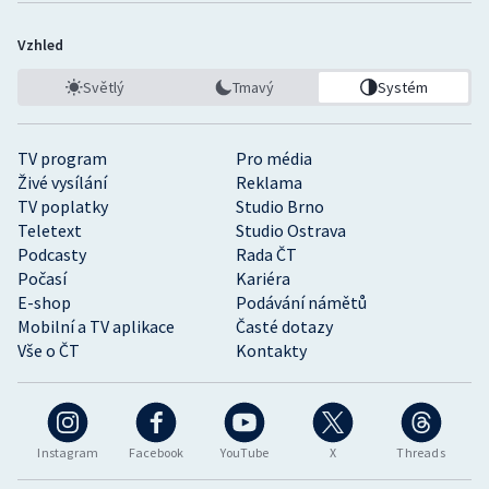
Vzhled
Světlý
Tmavý
Systém
TV program
Pro média
Živé vysílání
Reklama
TV poplatky
Studio Brno
Teletext
Studio Ostrava
Podcasty
Rada ČT
Počasí
Kariéra
E-shop
Podávání námětů
Mobilní a TV aplikace
Časté dotazy
Vše o ČT
Kontakty
Instagram
Facebook
YouTube
X
Threads