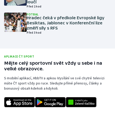
loučí
Před 2 hod
Olympijské hry
FOTBAL
Hradec čeká v předkole Evropské ligy
Parasport
Besiktas, Jablonec v Konferenční lize
změří síly s RFS
Plavání
Před 3 hod
Plážový volejbal
Ragby
APLIKACE ČT SPORT
Mějte celý sportovní svět vždy u sebe i na
velké obrazovce.
Rychlobruslení
S mobilní aplikací, HbbTV a apkou iVysílání ve své chytré televizi
Rychlostní kanoistika
máte ČT sport vždy po ruce. Sledujte přímé přenosy, články a
bonusový obsah kdekoli a kdykoli.
Short track
Sportovní střelba