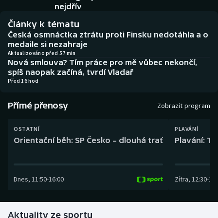
Baseball a softbal
Soutěže
nejdřív
Články k tématu
Basketbal
Historické návraty
Česká osmnáctka ztrátu proti Finsku nedotáhla a o
medaile si nezahraje
Biatlon
Aplikace ČT sport
Aktualizováno před 57 min
Nová smlouva? Tím práce pro mě vůbec nekončí,
spíš naopak začíná, tvrdí Vladař
Boby a skeleton
AZ kvíz
Před 16 hod
Box
Přímé přenosy
Zobrazit program
Curling
OSTATNÍ
PLAVÁNÍ
Orientační běh: SP Česko – dlouhá trať
Plavání: TK
Dostihy
Florbal
Dnes
,
11:50
-
16:00
Zítra
,
12:30
-
13:
Futsal
Aktuality ze sportu
Golf