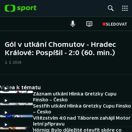
POPULÁRNÍ
SLEDOVAT
Fotbal
Gól v utkání Chomutov - Hradec
Králové: Pospíšil - 2:0 (60. min.)
Hokej
2. 2. 2016
Tenis
Atletika
Videa k tématu
Cyklistika
Záznam utkání Hlinka Gretzky Cupu
Finsko – Česko
Sestřih utkání Hlinka Gretzky Cupu Finsko
DALŠÍ SPORTY
– Česko
Vítězstvím 4:0 nad Táborem zahájil Motor
Americký fotbal
NEPŘEHLÉDNĚTE
letní přípravu
Hörnig: Bylo důležité otevřít skóre co