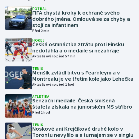
FOTBAL
FIFA chystá kroky k ochraně svého
Gymnastika
dobrého jména. Omlouvá se za chyby a
stojí za Infantinem
Házená
Před 2 min
HOKEJ
Jezdectví
Česká osmnáctka ztrátu proti Finsku
nedotáhla a o medaile si nezahraje
Aktualizováno před 57 min
Judo
TENIS
Menšík zvládl bitvu s Fearnleym a v
Krasobruslení
Montrealu je ve třetím kole jako Lehečka
Aktualizováno před 1 hod
Lezení
ATLETIKA
Senzační medaile. Česká smíšená
Lyže a snowboard
štafeta získala na juniorském MS stříbro
Před 1 hod
Moderní pětiboj
TENIS
Noskové ani Krejčíkové druhé kolo v
Motorsport
Torontu nevyšlo a s turnajem se v singlu