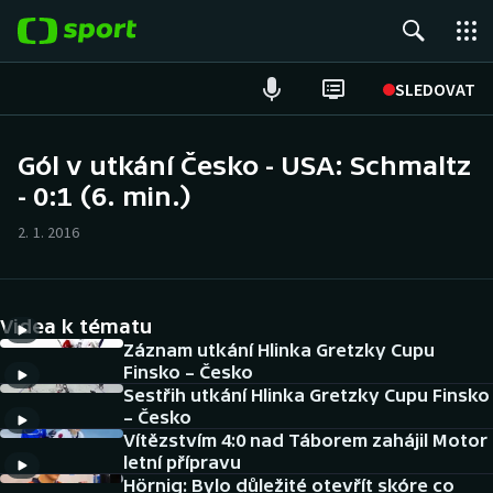
POPULÁRNÍ
SLEDOVAT
Fotbal
Gól v utkání Česko - USA: Schmaltz
- 0:1 (6. min.)
Hokej
2. 1. 2016
Tenis
Atletika
Videa k tématu
Cyklistika
Záznam utkání Hlinka Gretzky Cupu
Finsko – Česko
Sestřih utkání Hlinka Gretzky Cupu Finsko
DALŠÍ SPORTY
– Česko
Vítězstvím 4:0 nad Táborem zahájil Motor
Americký fotbal
NEPŘEHLÉDNĚTE
letní přípravu
Hörnig: Bylo důležité otevřít skóre co