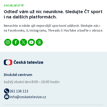
Stolní tenis
SOCIÁLNÍ SÍTĚ
Odteď vám už nic neunikne. Sledujte ČT sport
Triatlon
i na dalších platformách.
Nenechte si nikde ujít nejnovější sportovní události. Sledujte nás i
Veslování
na Facebooku, X, Instagramu, Threads či YouTube a buďte v obraze.
Vodní slalom
Volejbal
Ostatní
Divácké centrum
každý všední den:
8:00—16:00 hodin
261 136 113
info@ceskatelevize.cz