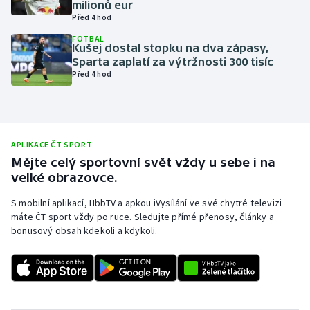
milionů eur
Před 4 hod
Olympijské hry
FOTBAL
Kušej dostal stopku na dva zápasy,
Parasport
Sparta zaplatí za výtržnosti 300 tisíc
Před 4 hod
Plavání
Plážový volejbal
APLIKACE ČT SPORT
Ragby
Mějte celý sportovní svět vždy u sebe i na
velké obrazovce.
Rychlobruslení
S mobilní aplikací, HbbTV a apkou iVysílání ve své chytré televizi
máte ČT sport vždy po ruce. Sledujte přímé přenosy, články a
Rychlostní kanoistika
bonusový obsah kdekoli a kdykoli.
Short track
Sportovní střelba