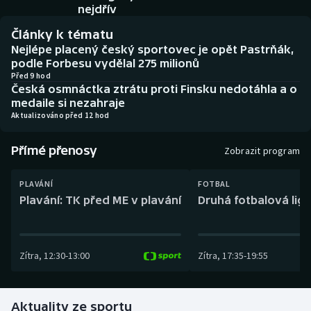
Baseball a softbal
Soutěže
nejdřív
Články k tématu
Basketbal
Historické návraty
Nejlépe placený český sportovec je opět Pastrňák,
podle Forbesu vydělal 275 milionů
Biatlon
Aplikace ČT sport
Před 9 hod
Česká osmnáctka ztrátu proti Finsku nedotáhla a o
medaile si nezahraje
Boby a skeleton
AZ kvíz
Aktualizováno před 12 hod
Box
Přímé přenosy
Zobrazit program
Curling
PLAVÁNÍ
FOTBAL
Plavání: TK před ME v plavání
Druhá fotbalová liga
Dostihy
Florbal
Zítra
,
12:30
-
13:00
Zítra
,
17:35
-
19:55
Futsal
Aktuality ze sportu
Golf