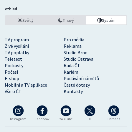
Vzhled
Světlý
Tmavý
Systém
TV program
Pro média
Živé vysílání
Reklama
TV poplatky
Studio Brno
Teletext
Studio Ostrava
Podcasty
Rada ČT
Počasí
Kariéra
E-shop
Podávání námětů
Mobilní a TV aplikace
Časté dotazy
Vše o ČT
Kontakty
Instagram
Facebook
YouTube
X
Threads