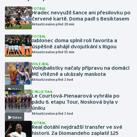
FOTBAL
Hradec nevyužil šance ani přesilovku po
Gymnastika
červené kartě. Doma padl s Besiktasem
Aktualizováno před 20 min
Házená
FOTBAL
Jablonec doma splnil roli favorita a
Jezdectví
úspěšně zahájil dvojutkání s Rigou
Aktualizováno před 55 min
Judo
VOLEJBAL
Volejbalistky načaly přípravu na domácí
Krasobruslení
ME vítězně a ukázaly maskota
Aktualizováno před 1 hod
Lezení
Video
CYKLISTIKA
Le Courtová-Pienaarová vyhrála po
Lyže a snowboard
pádu 6. etapu Tour, Nosková byla v
úniku
Aktualizováno před 1 hod
Moderní pětiboj
Video
FOTBAL
Real dotáhl nejdražší transfer ve své
Motorsport
historii. Za Diomandeho zaplatil 125